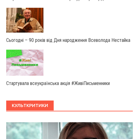
Сьогодні – 90 років від Дня народження Всеволода Нестайка
Стартувала всеукраїнська акція #ЖивіПисьменники
КУЛЬТКРИТИКИ