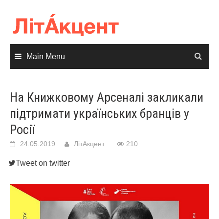
Skip
to
content
Main Menu
На Книжковому Арсеналі закликали
підтримати українських бранців у
Росії
24.05.2019
ЛітАкцент
210
Tweet on twitter