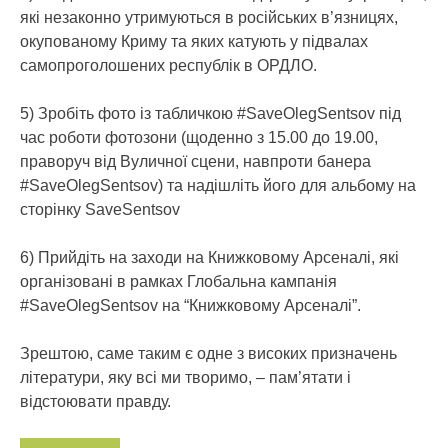
які незаконно утримуються в російських в’язницях,
окупованому Криму та яких катують у підвалах
самопроголошених республік в ОРДЛО.
5) Зробіть фото із табличкою #SaveOlegSentsov під
час роботи фотозони (щоденно з 15.00 до 19.00,
праворуч від Вуличної сцени, навпроти банера
#SaveOlegSentsov) та надішліть його для альбому на
сторінку SaveSentsov
6) Прийдіть на заходи на Книжковому Арсеналі, які
організовані в рамках Глобальна кампанія
#SaveOlegSentsov на “Книжковому Арсеналі”.
Зрештою, саме таким є одне з високих призначень
літератури, яку всі ми творимо, – пам’ятати і
відстоювати правду.