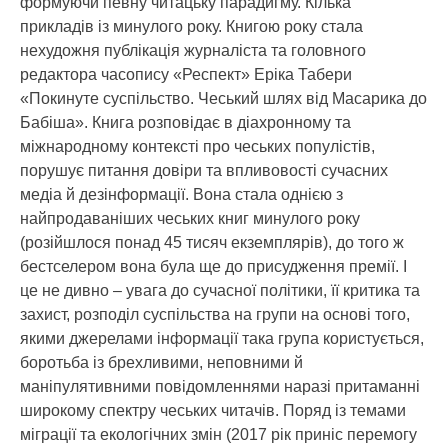
формуючи певну читацьку парадигму. Кілька
прикладів із минулого року. Книгою року стала
нехудожня публікація журналіста та головного
редактора часопису «Респект» Еріка Табери
«Покинуте суспільство. Чеський шлях від Масарика до
Бабіша». Книга розповідає в діахронному та
міжнародному контексті про чеських популістів,
порушує питання довіри та впливовості сучасних
медіа й дезінформації. Вона стала однією з
найпродаваніших чеських книг минулого року
(розійшлося понад 45 тисяч екземплярів), до того ж
бестселером вона була ще до присудження премії. І
це не дивно – увага до сучасної політики, її критика та
захист, розподіл суспільства на групи на основі того,
якими джерелами інформації така група користується,
боротьба із брехливими, неповними й
маніпулятивними повідомленнями наразі притаманні
широкому спектру чеських читачів. Поряд із темами
міграції та екологічних змін (2017 рік приніс перемогу