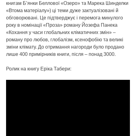
книгам Бʼянки Беллової «Озеро» та Марека Шинделки
«Втома матеріалу») ці теми дуже зактуалізовані й
обговорювані. Це підтверджує і перемога минулого
року в номінації «Проза» роману Йозефа Панека
«Кохання у часи глобальних кліматичних змін» –
роману про любов, глобалізм, ксенофобію та великі
зміни клімату. До отримання нагороди було продано
лише 400 примірників книги, після – понад 3000.
Ролик на книгу Еріка Табери: