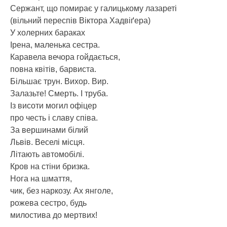
Сержант, що помирає у галицькому лазареті
(вільний переспів Віктора Хадвіґера)
У холерних бараках
Ірена, маленька сестра.
Каравела вечора гойдається,
повна квітів, барвиста.
Більшає трун. Вихор. Вир.
Залазьте! Смерть. І труба.
Із висоти могил офіцер
про честь і славу співа.
За вершинами білий
Львів. Веселі місця.
Літають автомобілі.
Кров на стіни бризка.
Нога на шмаття,
чик, без наркозу. Ах янголе,
рожева сестро, будь
милостива до мертвих!