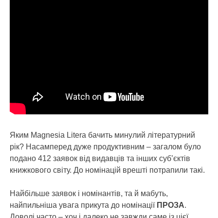
Яким Magnesia Litera бачить минулий літературний
рік? Насамперед дуже продуктивним – загалом було
подано 412 заявок від видавців та інших суб’єктів
книжкового світу. До номінацій врешті потрапили такі.
Найбільше заявок і номінантів, та й мабуть,
найпильніша увага прикута до номінації
ПРОЗА
.
Доволі часто – хоч і далеко не завжди саме із цієї