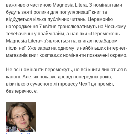
важливою частиною Magnesia Litera. З номінантами
будуть зняті ролики для популяризації книг та
відбудеться кілька публічних читань. Церемонію
нагородження 7 квітня транслюватимуть на Чеському
телебаченні у прайм-тайм, а наліпки «Переможець
Magnesia Litera» з’являється на книгах незабаром
після неї. Уже зараз на одному із найбільших інтернет-
магазинів книг kosmas.cz номінанти позначені окремо.
Не всі номінанти переможуть, не всі книги лишаться в
каноні. Але, як показує досвід попередніх років,
візитівкою сучасного літпроцесу Чехії ця премія,
безперечно, є.