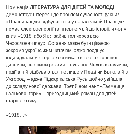
Номінація
ЛІТЕРАТУРА ДЛЯ ДІТЕЙ ТА МОЛОДІ
демонструє інтерес і до проблем сучасності (у книзі
«Прашина» дія відбувається у паралельній Празі, де
немає електроенергії та інтернету), й до історії, як-от у
книзі «1918, або Як я забив гол через всю
Чехословаччину». Остання може бути цікавою
зокрема українським читачам, адже поєднує
індивідуальну історію хлопчика з історію сторічної
давнини, першими роками існування Чехословаччини,
події в ній відбуваються не лише у Празі чи Брно, а й в
Ужгороді – адже Підкарпатська Русь щойно увійшла
до складу нової держави. Третій номінант «Таємниця
Галькової гори» – пригодницький роман для дітей
старшого віку.
«1918…»