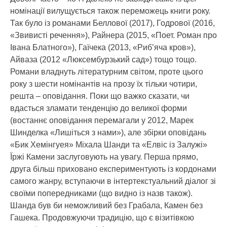
номінації вилущується також переможець книги року.
Так було із романами Беллової (2017), Годрової (2016,
«Звивисті речення»), Райнера (2015, «Поет. Роман про
Івана Блатного»), Гаїчека (2013, «Риб’яча кров»),
Айваза (2012 «Люксембурзький сад») тощо тощо.
Романи владнуть літературним світом, проте цього
року з шести номінантів на прозу їх тільки чотири,
решта – оповідання. Поки що важко сказати, чи
вдасться зламати тенденцію до великої форми
(востаннє оповідання перемагали у 2012, Марек
Шинделка «Лишіться з нами»), але збірки оповідань
«Бик Хемінгуея» Міхала Шанди та «Елвіс із Залужі»
Їржі Камени заслуговують на увагу. Перша прямо,
друга більш приховано експериментують із кордонами
самого жанру, вступаючи в інтертекстуальний діалог зі
своїми попередниками (що видно із назв також).
Шанда був би неможливий без Грабала, Камен без
Гашека. Продовжуючи традицію, що є візитівкою