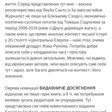
життя. Серед представлених тут книг – воєнна
репортажистика від Якуба Санто («За завісою війни.
Журналіст не лише на Близькому Сході»), економічно-
політично-суспільні нотатки від Томаша Седлачека за
період 2008-2018 років («Друга деривація жаги»), а
також книга, що прямо аналізує контекст чеської історії
у 20 столітті «Центральна Європа – наче птах, очима
обернений дозаду» Жака Рупніка. Потреба добре
описати себе у координатах часу і простору
залишається доволі актуальною. Можливо, на відміну
від українських авторів, чехи мало описують самі себе
тут і зараз, зате багато дивляться на контекст і його
значення.
Окрема номінація
ВИДАВНИЧЕ ДОСЯГНЕННЯ
відзначає не лише гарні книги, а й ті, які потребували
великих зусиль редакторів чи упорядників. Тут
представлено сім томів коментованого видання