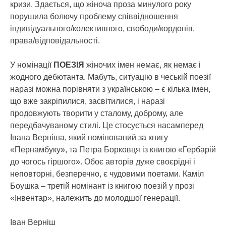
кризи. Здається, що жіноча проза минулого року
порушила болючу проблему співвідношення
індивідуального/колективного, свободи/кордонів,
права/відповідальності.
У номінації
ПОЕЗІЯ
жіночих імен немає, як немає і
жодного дебютанта. Мабуть, ситуацію в чеській поезії
наразі можна порівняти з українською – є кілька імен,
що вже закріпилися, засвітилися, і наразі
продовжують творити у сталому, доброму, але
передбачуваному стилі. Це стосується насамперед
Івана Верніша, який номінований за книгу
«Пернамбуку», та Петра Борковця із книгою «Гербарій
до чогось гіршого». Обоє авторів дуже своєрідні і
неповторні, безперечно, є чудовими поетами. Каміл
Боушка – третій номінант із книгою поезій у прозі
«Інвентар», належить до молодшої генерації.
Іван Верніш