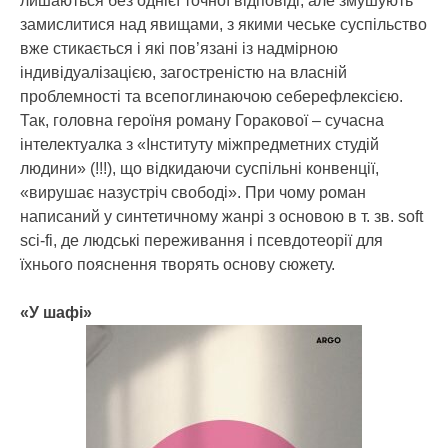
лишаються без однієї точної відповіді, але змушують
замислитися над явищами, з якими чеське суспільство
вже стикається і які пов’язані із надмірною
індивідуалізацією, загостреністю на власній
проблемності та всепоглинаючою себерефлексією.
Так, головна героїня роману Горакової – сучасна
інтелектуалка з «Інституту міжпредметних студій
людини» (!!!), що відкидаючи суспільні конвенції,
«вирушає назустріч свободі». При чому роман
написаний у синтетичному жанрі з основою в т. зв. soft
sci-fi, де людські переживання і псевдотеорії для
їхнього пояснення творять основу сюжету.
«У шафі»