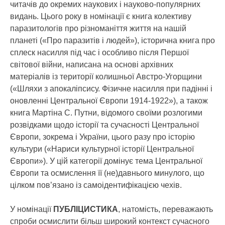
читачів до окремих наукових і науково-популярних
видань. Цього року в номінації є книга колективу
паразитологів про різноманіття життя на нашій
планеті («Про паразитів і людей»), історична книга про
сплеск насилля під час і особливо після Першої
світової війни, написана на основі архівних
матеріалів із території колишньої Австро-Угорщини
(«Шляхи з апокаліпсису. Фізичне насилля при падінні і
оновленні Центральної Європи 1914-1922»), а також
книга Мартіна С. Путни, відомого своїми розлогими
розвідками щодо історії та сучасності Центральної
Європи, зокрема і України, цього разу про історію
культури («Нариси культурної історії Центральної
Європи»). У цій категорії домінує тема Центральної
Європи та осмислення її (не)давнього минулого, що
цілком пов’язано із самоідентифікацією чехів.
У номінації
ПУБЛІЦИСТИКА
, натомість, переважають
спроби осмислити більш широкий контекст сучасного