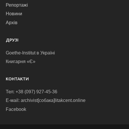
Репортажі
Новини
Архів
ДРУЗІ
Goethe-Institut в Україні
Книгарня «Є»
КОНТАКТИ
Тел: +38 (097) 927-45-36
E-маіl: archivist[собака]litakcent.online
Facebook