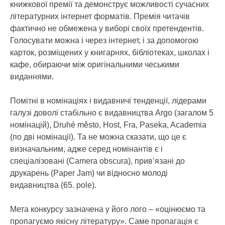
книжкової премії та демонструє можливості сучасних
літературних інтернет форматів. Премія читачів
фактично не обмежена у виборі своїх претендентів.
Голосувати можна і через інтернет, і за допомогою
карток, розміщених у книгарнях, бібліотеках, школах і
кафе, обираючи між оригінальними чеськими
виданнями.
Помітні в номінаціях і видавничі тенденції, лідерами
галузі доволі стабільно є видавництва Argo (загалом 5
номінацій), Druhé město, Host, Fra, Paseka, Academia
(по дві номінації). Та не можна сказати, що це є
визначальним, адже серед номінантів є і
спеціалізовані (Camera obscura), прив’язані до
друкарень (Paper Jam) чи відносно молоді
видавництва (65. pole).
Мета конкурсу зазначена у його лого – «оцінюємо та
пропагуємо якісну літературу». Саме пропагація є