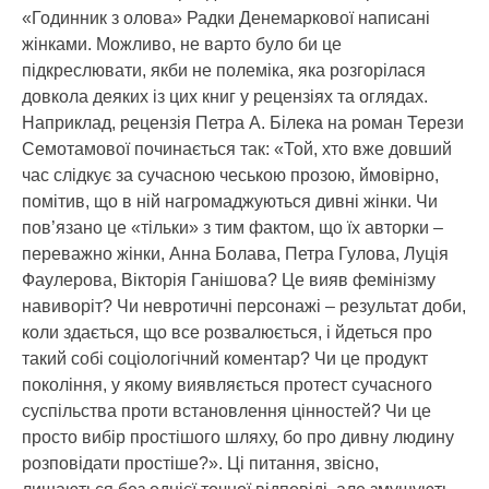
«Годинник з олова» Радки Денемаркової написані
жінками. Можливо, не варто було би це
підкреслювати, якби не полеміка, яка розгорілася
довкола деяких із цих книг у рецензіях та оглядах.
Наприклад, рецензія Петра А. Білека на роман Терези
Семотамової починається так: «Той, хто вже довший
час слідкує за сучасною чеською прозою, ймовірно,
помітив, що в ній нагромаджуються дивні жінки. Чи
пов’язано це «тільки» з тим фактом, що їх авторки –
переважно жінки, Анна Болава, Петра Гулова, Луція
Фаулерова, Вікторія Ганішова? Це вияв фемінізму
навиворіт? Чи невротичні персонажі – результат доби,
коли здається, що все розвалюється, і йдеться про
такий собі соціологічний коментар? Чи це продукт
покоління, у якому виявляється протест сучасного
суспільства проти встановлення цінностей? Чи це
просто вибір простішого шляху, бо про дивну людину
розповідати простіше?». Ці питання, звісно,