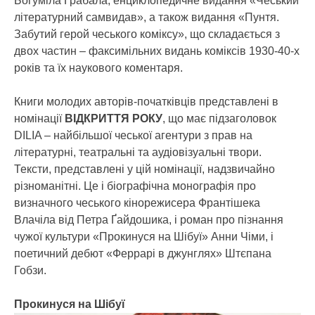
Богуміла Грабала, енциклопедичне видання «Чеський
літературний самвидав», а також видання «Пунтя.
Забутий герой чеського коміксу», що складається з
двох частин – факсимільних видань коміксів 1930-40-х
років та їх наукового коментаря.
Книги молодих авторів-початківців представлені в
номінації
ВІДКРИТТЯ РОКУ
, що має підзаголовок
DILIA – найбільшої чеської агентури з прав на
літературні, театральні та аудіовізуальні твори.
Тексти, представлені у цій номінації, надзвичайно
різноманітні. Це і біографічна монографія про
визначного чеського кінорежисера Франтішека
Влачіла від Петра Ґайдошика, і роман про пізнання
чужої культури «Прокинуся на Шібуї» Анни Чіми, і
поетичний дебют «Феррарі в джунглях» Штєпана
Гобзи.
Прокинуся на Шібуї