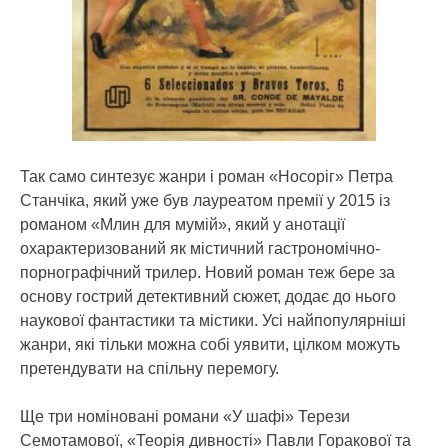
Так само синтезує жанри і роман «Носоріг» Петра
Станчіка, який уже був лауреатом премії у 2015 із
романом «Млин для мумій», який у анотації
охарактеризований як містичний гастрономічно-
порнографічний трилер. Новий роман теж бере за
основу гострий детективний сюжет, додає до нього
наукової фантастики та містики. Усі найпопулярніші
жанри, які тільки можна собі уявити, цілком можуть
претендувати на спільну перемогу.
Ще три номіновані романи «У шафі» Терези
Семотамової, «Теорія дивності» Павли Горакової та