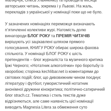
Малярчук, Олесь Ульяненко) та проводить Місяць
авторських читань, зокрема і у Львові. На жаль,
перекладів з української у номінації поки що не було.
У зазначених номінаціях переможця визначають
п’ятичленні колективи журі. Натомість долю
винагороди
БЛОГ РОКУ
та
ПРЕМІЯ ЧИТАЧІВ
вирішують усі зацікавлені шляхом прямого
голосування, КНИГУ РОКУ обирає широка фахова
спільнота. У номінації БЛОГ РОКУ є шість
претендентів – блог журналіста та музичного критика
Їржі Черного; «Нотатник алкоголічки» про боротьбу із
хворобою; сторінка kechlibar.net із коментарями до
світових подій; блог, що дивовижним чином поєднує
літературу і футбол; гумористичний нотатник
анонімної дружини кінокритика; політично-сатиричний
блог strach.cz. Тематика і стиль текстів дуже
відрізняються, але саме наявність цієї номінації
виводить Magnesia Litera за обмеження суто