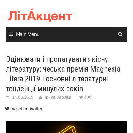
Skip
to
content
Main Menu
Оцінювати і пропагувати якісну
літературу: чеська премія Magnesia
Litera 2019 і основні літературні
тенденції минулих років
14.03.2019
Ірина Забіяка
806
Tweet on twitter