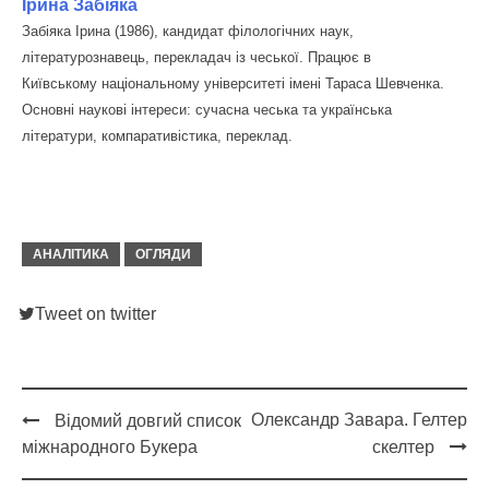
Ірина Забіяка
Забіяка Ірина (1986), кандидат філологічних наук,
літературознавець, перекладач із чеської. Працює в
Київському національному університеті імені Тараса Шевченка.
Основні наукові інтереси: сучасна чеська та українська
літератури, компаративістика, переклад.
АНАЛІТИКА
ОГЛЯДИ
Tweet on twitter
Олександр Завара. Гелтер
Відомий довгий список
Post
міжнародного Букера
скелтер
navigation