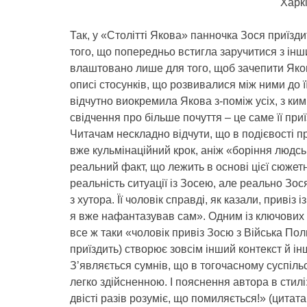
Харкі
Так, у «Столітті Якова» панночка Зося приїзди
того, що попередньо встигла заручитися з інши
влаштовано лише для того, щоб зачепити Якова
описі стосунків, що розвивалися між ними до її
відчутно виокремила Якова з-поміж усіх, з ки
свідчення про більше почуття – це саме її при
Читачам нескладно відчути, що в подієвості 
вже кульмінаційний крок, аніж «боріння людс
реальний факт, що лежить в основі цієї сюжетн
реальність ситуації із Зосею, але реально Зос
з хутора. Її чоловік справді, як казали, привіз 
я вже нафантазував сам». Одним із ключових мо
все ж таки «чоловік привіз Зосю з Війська Пол
приїздить) створює зовсім інший контекст й ін
З’являється сумнів, що в тогочасному суспільс
легко здійсненною. І пояснення автора в стилі
двісті разів розуміє, що помиляється!» (цитат