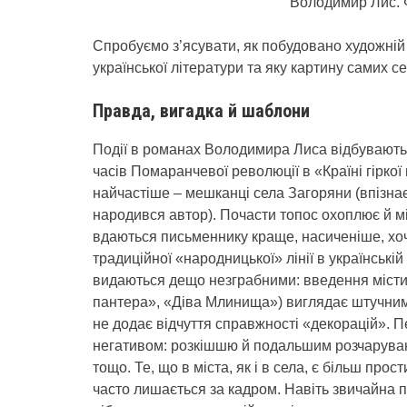
Володимир Лис. Ф
Спробуємо з’ясувати, як побудовано художній 
української літератури та яку картину самих с
Правда, вигадка й шаблони
Події в романах Володимира Лиса відбуваються
часів Помаранчевої революції в «Країні гіркої
найчастіше – мешканці села Загоряни (впізна
народився автор). Почасти топос охоплює й мі
вдаються письменнику краще, насиченіше, хоч
традиційної «народницької» лінії в українські
видаються дещо незграбними: введення містики
пантера», «Діва Млинища») виглядає штучним н
не додає відчуття справжності «декорацій». П
негативом: розкішшю й подальшим розчарува
тощо. Те, що в міста, як і в села, є більш прос
часто лишається за кадром. Навіть звичайна пр