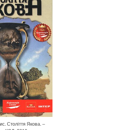
с. Століття Якова. –