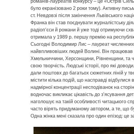
романів-лауреатів конкурсу – це «Острів Силь
було екранізовано 2 роки тому). Активну пись
ст. Невдовзі після закінчення Львівського наці
Франка він став поєднувати журналістську дія
радіоп’єси й романи й уже тоді отримуючи схва
отримала у 1989 р. першу премію на республік
Сьогодні Володимир Лис – лауреат численних 
найвпливовіших людей Волині. Він працював 
Хмельниччини, Херсонщини, Рівненщини, та ча
свою творчість. Людські історії, про які довод
дали поштовх до багатьох сюжетних ліній у т
містити кілька подій, що насправді відбулися в
надмірної концентрації несподіванок на сторін
водночас викликає цікавість до з’ясування де
наголошує на такій особливості читацького сп
часто вірять придуманому автором, а те, що б
Одна жінка мені сказала про один епізод: це з