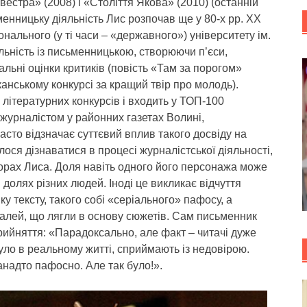
вестра» (2008) і «Століття Якова» (2010) (останній
менницьку діяльність Лис розпочав ще у 80-х рр. ХХ
онального (у ті часи – «державного») університету ім.
льність із письменницькою, створюючи п’єси,
льні оцінки критиків (повість «Там за порогом»
анському конкурсі за кращий твір про молодь).
літературних конкурсів і входить у ТОП-100
журналістом у районних газетах Волині,
сто відзначає суттєвий вплив такого досвіду на
илося дізнаватися в процесі журналістської діяльності,
ворах Лиса. Доля навіть одного його персонажа може
 долях різних людей. Іноді це викликає відчуття
ку тексту, такого собі «серіального» пафосу, а
талей, що лягли в основу сюжетів. Сам письменник
рийняття: «Парадоксально, але факт – читачі дуже
уло в реальному житті, сприймають із недовірою.
анадто пафосно. Але так було!».