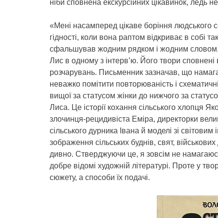
ніби сповнена екскурсійних цікавинок, ледь не
«Мені насамперед цікаве боріння людського 
гідності, коли вона раптом відкриває в собі т
сфальшував жодним рядком і жодним словом,»
Лис в одному з інтерв’ю. Його твори сповнені 
розчарувань. Письменник зазначав, що намагає
неважко помітити повторюваність і схематичні
вищої за статусом жінки до нижчого за статус
Лиса. Це історії кохання сільського хлопця Яко
злочинця-рецидивіста Еміра, директорки велик
сільського дурника Івана й моделі зі світовим
зображення сільських буднів, свят, військових
дивно. Стверджуючи це, я зовсім не намагаюсь
добре відомі художній літературі. Проте у тво
сюжету, а способи їх подачі.