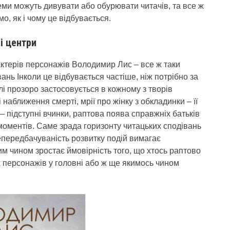
еми можуть дивувати або обурювати читачів, та все ж
о, як і чому це відбувається.
і центри
актерів персонажів Володимир Лис – все ж таки
ань Інколи це відбувається частіше, ніж потрібно за
і прозоро застосовується в кожному з творів
наближення смерті, мрії про жінку з обкладинки – її
– підступні вчинки, раптова поява справжніх батьків
моментів. Саме зрада горизонту читацьких сподівань
Непередбачуваність розвитку подій вимагає
им чином зростає ймовірність того, що хтось раптово
х персонажів у головні або ж ще якимось чином