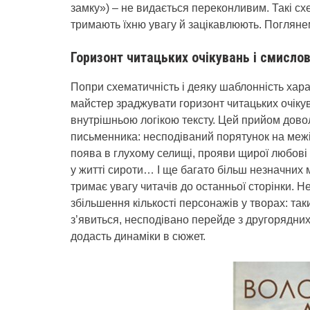
замку») – не видається переконливим. Такі сх
тримають їхню увагу й зацікавлюють. Поглянем
Горизонт читацьких очікувань і смислов
Попри схематичність і деяку шаблонність хар
майстер зраджувати горизонт читацьких очікув
внутрішньою логікою тексту. Цей прийом довол
письменника: несподіваний порятунок на межі 
поява в глухому селищі, прояви щирої любові 
у житті сироти… І ще багато більш незначних 
тримає увагу читачів до останньої сторінки. 
збільшення кількості персонажів у творах: так
з’явиться, несподівано перейде з другорядни
додасть динаміки в сюжет.