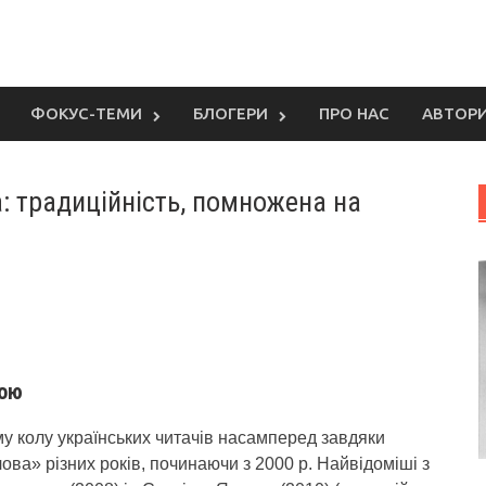
ФОКУС-ТЕМИ
БЛОГЕРИ
ПРО НАС
АВТОР
: традиційність, помножена на
кою
у колу українських читачів насамперед завдяки
ова» різних років, починаючи з 2000 р. Найвідоміші з