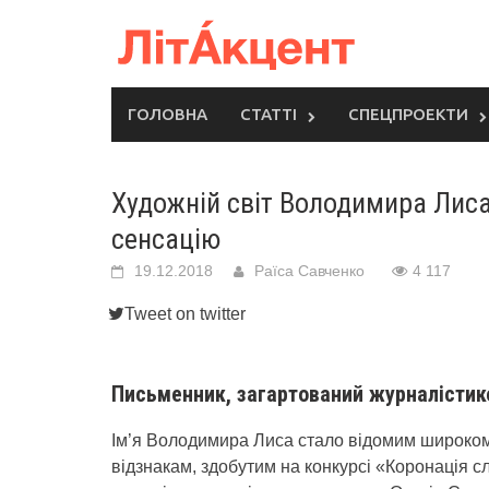
Skip
to
content
ГОЛОВНА
СТАТТІ
СПЕЦПРОЕКТИ
Художній світ Володимира Лиса
сенсацію
19.12.2018
Раїса Савченко
4 117
Tweet on twitter
Письменник, загартований журналісти
Ім’я Володимира Лиса стало відомим широком
відзнакам, здобутим на конкурсі «Коронація сл