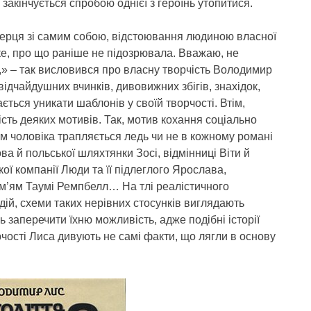
 закінчується спробою однієї з героїнь утопитися.
серця зі самим собою, відстоювання людиною власної
аке, про що раніше не підозрювала. Вважаю, не
 – так висловився про власну творчість Володимир
відчайдушних вчинків, дивовижних збігів, знахідок,
ться уникати шаблонів у своїй творчості. Втім,
сть деяких мотивів. Так, мотив кохання соціально
ом чоловіка трапляється ледь чи не в кожному романі
ва й польської шляхтянки Зосі, відмінниці Віти й
ої компанії Люди та її підлеглого Ярослава,
 ім’ям Таумі Ремпбелл… На тлі реалістичного
 дій, схеми таких нерівних стосунків виглядають
 заперечити їхню можливість, адже подібні історії
рчості Лиса дивують не самі факти, що лягли в основу