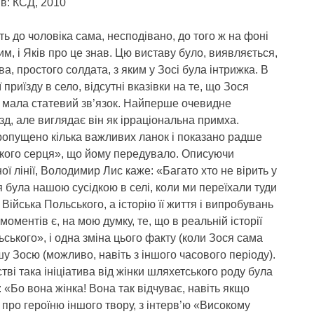
в: КСД, 2010
ть до чоловіка сама, несподівано, до того ж на фоні
м, і Яків про це знав. Цю виставу було, виявляється,
, простого солдата, з яким у Зосі була інтрижка. В
 приїзду в село, відсутні вказівки на те, що Зося
м мала статевий зв’язок. Найперше очевидне
їзд, але виглядає він як ірраціональна примха.
пропущено кілька важливих ланок і показано радше
ького серця», що йому передувало. Описуючи
ої лінії, Володимир Лис каже: «Багато хто не вірить у
я була нашою сусідкою в селі, коли ми переїхали туди
із Війська Польського, а історію її життя і випробувань
ментів є, на мою думку, те, що в реальній історії
ьського», і одна зміна цього факту (коли Зося сама
шу Зосю (можливо, навіть з іншого часового періоду).
тві така ініціатива від жінки шляхетського роду була
: «Бо вона жінка! Вона так відчуває, навіть якщо
а про героїню іншого твору, з інтерв’ю «Високому