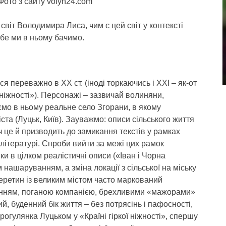
ото з сайту volyn24.com
світ Володимира Лиса, чим є цей світ у контексті
ебе ми в ньому бачимо.
 переважно в ХХ ст. (іноді торкаючись і ХХІ – як-от
 ніжності»). Персонажі – зазвичай волиняни,
ємо в ньому реальне село Згорани, в якому
ста (Луцьк, Київ). Зауважмо: описи сільського життя
 це й призводить до замикання текстів у рамках
й літературі. Спроби вийти за межі цих рамок
 в цілком реалістичні описи («Іван і Чорна
ашаруванням, а зміна локації з сільської на міську
еретин із великим містом часто маркований
нням, поганою компанією, брехливими «мажорами»
тий, буденний бік життя – без потрясінь і пафосності,
огулянка Луцьком у «Країні гіркої ніжності», спершу