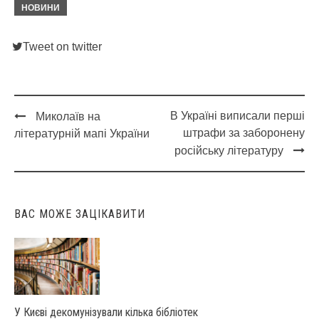
НОВИНИ
Tweet on twitter
В Україні виписали перші
Миколаїв на
Post
штрафи за заборонену
літературній мапі України
navigation
російську літературу
ВАС МОЖЕ ЗАЦІКАВИТИ
У Києві декомунізували кілька бібліотек