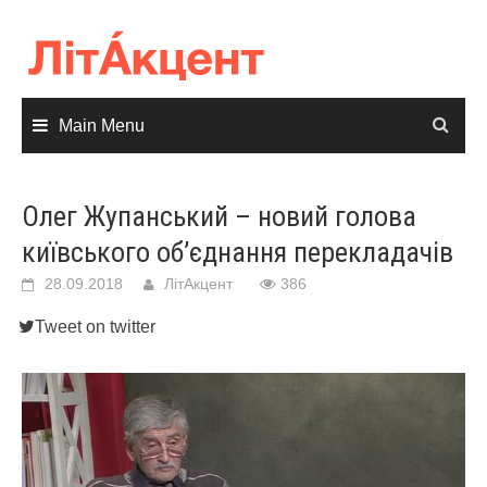
Skip
to
content
Main Menu
Олег Жупанський – новий голова
київського об’єднання перекладачів
28.09.2018
ЛітАкцент
386
Tweet on twitter