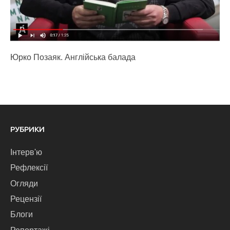
Юрко Позаяк. Англійська балада
РУБРИКИ
Інтерв'ю
Рефлексії
Огляди
Рецензії
Блоги