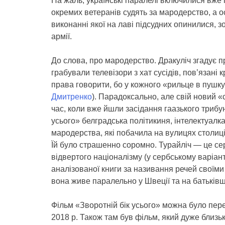
На жаль, українські паралелі включилися вже п
окремих ветеранів судять за мародерство, а 
виконанні якої на лаві підсудних опинилися, з
армії.
До слова, про мародерство. Дракуліч згадує п
грабували телевізори з хат сусідів, пов’язан
права говорити, бо у кожного «рильце в пушк
Дмитренко
). Парадоксально, але свій новий 
час, коли вже йшли засідання гаазького трибу
усього» белградська політикиня, інтелектуалк
мародерства, які побачила на вулицях столиц
Їй було страшенно соромно. Турайліч — це се
відвертого націоналізму (у сербському варіа
аналізованої книги за називання речей своїм
вона живе паралельно у Швеції та на батьківщ
Фільм «Зворотній бік усього» можна було пер
2018 р. Також там був фільм, який дуже близьк