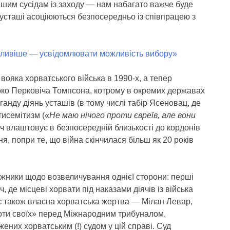
ашим сусідам із заходу — нам набагато важче буде
и усташі асоціюються безпосередньо із співпрацею з
жливіше — усвідомлювати можливість вибору»
ояка хорватського війська в 1990-х, а тепер
рко Перковіча Томпсона, котрому в окремих державах
анду діянь усташів (в тому числі табір Ясеновац, де
тисемітизм («
Не маю нічого проти євреїв, але вони
віч влаштовує в безпосередній близькості до кордонів
я, попри те, що війна скінчилася більш як 20 років
жники щодо возвеличування однієї сторони: перші
, де місцеві хорвати під наказами діячів із війська
ї є також власна хорватська жертва — Мілан Левар,
проти своїх» перед Міжнародним трибуналом.
жених хорватським (!) судом у цій справі. Суд