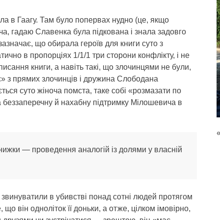
ла в Гаагу. Там було попервах нудно (це, якщо
оча, гадаю Славенка була підкована і знала задовго
 зазначає, що обирала героїв для книги суто з
ично в пропорціях 1/1/1 три сторони конфлікту, і не
писання книги, а навіть такі, що злочинцями не були,
є» з прямих злочинців і дружина Слободана
ься суто жіноча помста, таке собі «розмазати по
 та беззаперечну й нахабну підтримку Мілошевича в
 книжки — проведення аналогій із долями у власній
 звинуватили в убивстві понад сотні людей протягом
 що він одноліток її доньки, а отже, цілком імовірно,