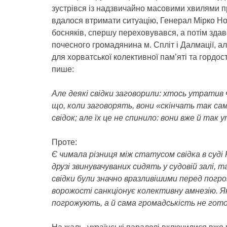
зустрівся із надзвичайно масовими хвилями пр
вдалося втримати ситуацію, Генерал Мірко Но
босняків, спершу переховувався, а потім здав
почесного громадянина м. Спліт і Далмації, ал
для хорватської колективної пам’яті та гордо
пише:
Але деякі свідки заговорили: хтось утратив ч
що, коли заговорять, вони «скінчать так само
свідок; але їх це не спинило: вони вже й та
Проте:
Є чимала різниця між статусом свідка в суді 
друзі звинувачуваних сидять у судовій залі, т
свідки були значно вразливішими перед пог
ворожості санкціонує колективну амнезію. Я
погрожують, а й сама громадськість не гот