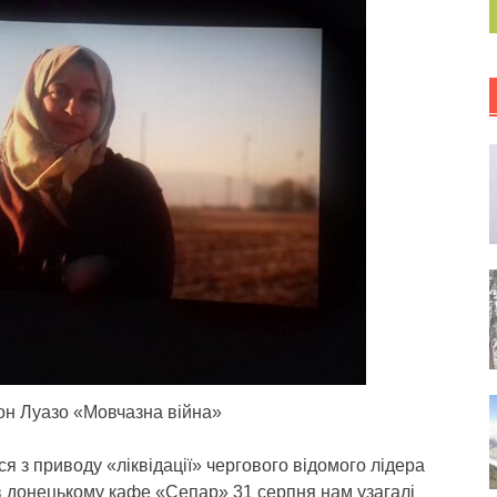
он Луазо «Мовчазна війна»
ься з приводу «ліквідації» чергового відомого лідера
 в донецькому кафе «Сепар» 31 серпня нам узагалі