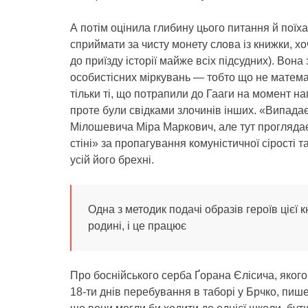
А потім оцінила глибину цього питання й поїха
сприймати за чисту монету слова із книжки, х
до приїзду історії майже всіх підсудних). Вона
особистісних міркувань — тобто що не математ
тільки ті, що потрапили до Гааги на момент на
проте були свідками злочинів інших. «Випада
Мілошевича Міра Маркович, але тут проглядаєт
стіні» за пропагування комуністичної сірості
усій його брехні.
Одна з методик подачі образів героїв цієї
родині, і це працює
Про боснійського серба Ґорана Єлісича, якого
18-ти днів перебування в таборі у Брчко, пише,