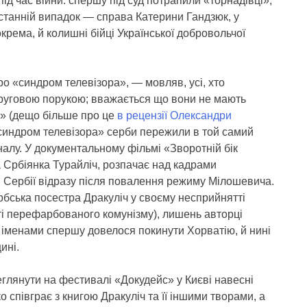
ід час війни: спершу під суд потрапили «торнадівці»,
останній випадок — справа Катерини Гандзюк, у
окрема, й колишні бійці Української добровольчої
ро «синдром телевізора», — мовляв, усі, хто
і круговою порукою; вважається що вони не мають
у» (дещо більше про це
в рецензії Олександри
«синдром телевізора» серби пережили в той самий
налу. У документальному фільмі «Зворотній бік
а Србіянка Турайліч, розпачає над кадрами
і Сербії відразу після повалення режиму Мілошевича.
рбська посестра Дракуліч у своєму несприйнятті
нті перефарбованого комунізму), лишень авторці
и іменами спершу довелося покинути Хорватію, й нині
ині.
еглянути на фестивалі «Докудейс» у Києві навесні
о співграє з книгою Дракуліч та її іншими творами, а