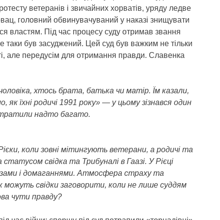
отесту ветеранів і звичайних хорватів, уряду ледве
вац, головний обвинувачуваний у наказі знищувати
ся властям. Під час процесу суду отримав звання
е таки був засуджений. Цей суд був важким не тільки
сті, але передусім для отримання правди. Славенка
оловіка, хтось брата, батька чи матір. Їм казали,
, як їхні родичі 1991 року» — у цьому зізнався один
к утратили надто багато.
Рієки, коли зовні мітингують ветерани, а родичі та
а статусом свідка та Трибуналі в Гаазі. У Рієці
розами і домаганнями. Атмосфера страху та
к можуть свідки заговорити, коли не лише суддям
ова чути правду?