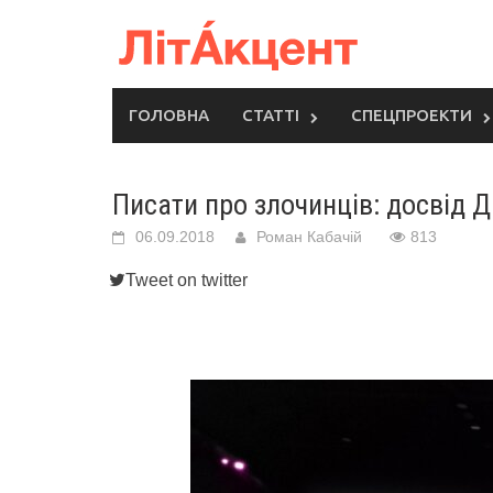
Skip
to
content
ГОЛОВНА
СТАТТІ
СПЕЦПРОЕКТИ
Писати про злочинців: досвід Д
06.09.2018
Роман Кабачій
813
Tweet on twitter