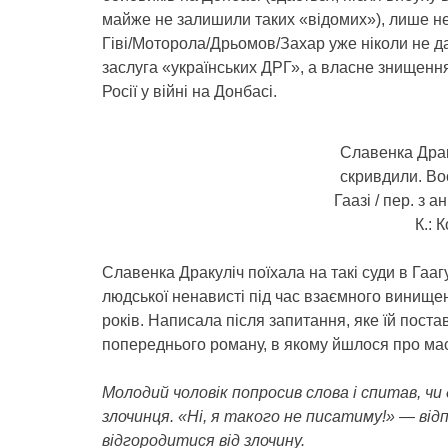
майже не залишили таких «відомих»), лише не
Гіві/Моторола/Дрьомов/Захар уже ніколи не даст
заслуга «українських ДРГ», а власне знищення
Росії у війні на Донбасі.
Славенка Драк
скривдили. Воє
Гаазі / пер. з 
К.: 
Славенка Дракуліч поїхала на такі суди в Гаа
людської ненависті під час взаємного винищенн
років. Написала після запитання, яке їй постав
попереднього роману, в якому йшлося про мас
Молодий чоловік попросив слова і спитав, чи
злочинця. «Ні, я такого не писатиму!» — від
відгородитися від злочину.