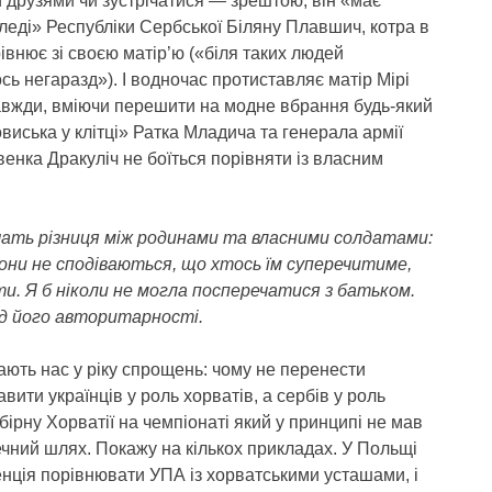
и друзями чи зустрічатися — зрештою, він «має
 леді» Республіки Сербської Біляну Плавшич, котра в
рівнює зі своєю матір’ю («біля таких людей
ь негаразд»). І водночас протиставляє матір Мірі
вжди, вміючи перешити на модне вбрання будь-який
виська у клітці» Ратка Младича та генерала армії
енка Дракуліч не боїться порівняти із власним
ачать різниця між родинами та власними солдатами:
они не сподіваються, що хтось їм суперечитиме,
и. Я б ніколи не могла посперечатися з батьком.
ід його авторитарності.
ають нас у ріку спрощень: чому не перенести
авити українців у роль хорватів, а сербів у роль
бірну Хорватії на чемпіонаті який у принципі не мав
печний шлях. Покажу на кількох прикладах. У Польщі
енція порівнювати УПА із хорватськими усташами, і