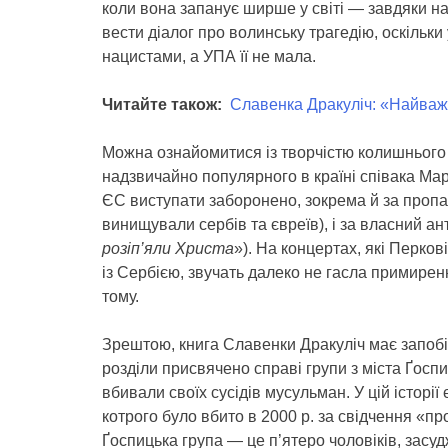
коли вона запанує ширше у світі — завдяки н
вести діалог про волинську трагедію, оскільк
нацистами, а УПА її не мала.
Читайте також:
Славенка Дракуліч: «Найва
Можна ознайомитися із творчістю колишнього в
надзвичайно популярного в країні співака Ма
ЄС виступати заборонено, зокрема й за пропаг
винищували сербів та євреїв), і за власний ан
розіп’яли Христа
»). На концертах, які Перко
із Сербією, звучать далеко не гасла примиренн
тому.
Зрештою, книга Славенки Дракуліч має запобі
розділи присвячено справі групи з міста Ґоспич
вбивали своїх сусідів мусульман. У цій історі
котрого було вбито в 2000 р. за свідчення «
Ґоспицька група — це п’ятеро чоловіків, засуд