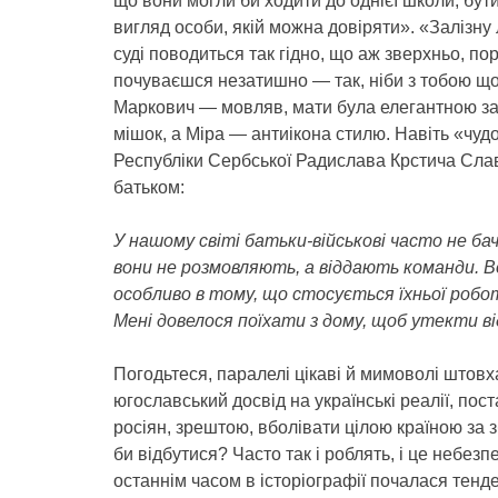
що вони могли би ходити до однієї школи, бут
вигляд особи, якій можна довіряти». «Залізну
суді поводиться так гідно, що аж зверхньо, по
почуваєшся незатишно — так, ніби з тобою щос
Маркович — мовляв, мати була елегантною за
мішок, а Міра — антиікона стилю. Навіть «чудо
Республіки Сербської Радислава Крстича Слав
батьком:
У нашому світі батьки-військові часто не б
вони не розмовляють, а віддають команди. В
особливо в тому, що стосується їхньої робот
Мені довелося поїхати з дому, щоб утекти в
Погодьтеся, паралелі цікаві й мимоволі штовх
югославський досвід на українські реалії, пост
росіян, зрештою, вболівати цілою країною за з
би відбутися? Часто так і роблять, і це небез
останнім часом в історіографії почалася тенд