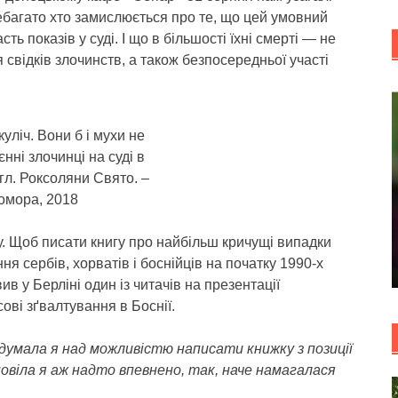
багато хто замислюється про те, що цей умовний
ь показів у суді. І що в більшості їхні смерті — не
 свідків злочинств, а також безпосередньої участі
уліч. Вони б і мухи не
нні злочинці на суді в
англ. Роксоляни Свято. –
Комора, 2018
гу. Щоб писати книгу про найбільш кричущі випадки
я сербів, хорватів і боснійців на початку 1990-х
ив у Берліні один із читачів на презентації
ові зґвалтування в Боснії.
 думала я над можливістю написати книжку з позиції
повіла я аж надто впевнено, так, наче намагалася