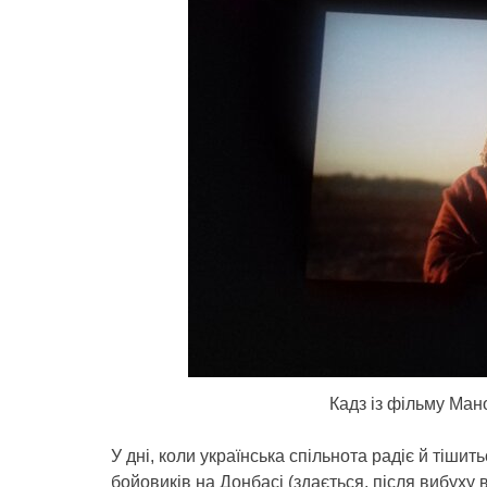
Кадз із фільму Ман
У дні, коли українська спільнота радіє й тішит
бойовиків на Донбасі (здається, після вибуху