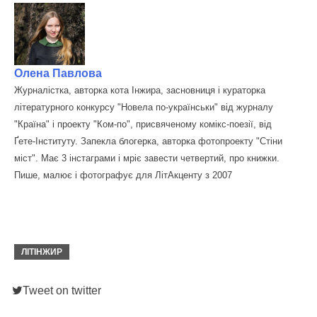
Олена Павлова
Журналістка, авторка кота Інжира, засновниця і кураторка
літературного конкурсу "Новела по-українськи" від журналу
"Країна" і проекту "Ком-по", присвяченому комікс-поезії, від
Ґете-Інституту. Запекла блогерка, авторка фотопроекту "Стіни
міст". Має 3 інстаграми і мріє завести четвертий, про книжки.
Пише, малює і фотографує для ЛітАкценту з 2007
ЛІТІНЖИР
Tweet on twitter