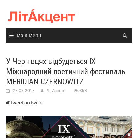
Skip
to
content
Main Menu
У Чернівцях відбудеться IХ
Міжнародний поетичний фестиваль
MERIDIAN CZERNOWITZ
27.08.2018
ЛітАкцент
658
Tweet on twitter