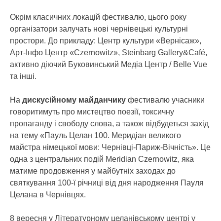
Окрім класичних локацій фестивалю, цього року
організатори залучать нові чернівецькі культурні
простори. До прикладу: Центр культури «Вернісаж»,
Арт-Інфо Центр «Czernowitz», Steinbarg Gallery&Café,
активно діючий Буковинський Медіа Центр / Belle Vue
та інші.
На
дискусійному майданчику
фестивалю учасники
говоритимуть про мистецтво поезії, токсичну
пропаганду і свободу слова, а також відбудеться захід
на тему «Пауль Целан 100. Меридіан великого
майстра німецької мови: Чернівці-Париж-Вічність». Це
одна з центральних подій Meridian Czernowitz, яка
матиме продовження у майбутніх заходах до
святкування 100-ї річниці від дня народження Пауля
Целана в Чернівцях.
8 вересня у Літературному целанівському центрі у