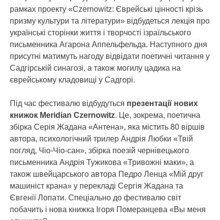
рамках проекту «Czernowitz: Єврейські цінності крізь
призму культури та літератури» відбудеться лекція про
українські сторінки життя і творчості ізраїльського
письменника Агарона Аппельфельда. Наступного дня
присутні матимуть нагоду відвідати поетичні читання у
Садгірській синагозі, а також могилу цадика на
єврейському кладовищі у Садгорі.
Під час фестивалю відбудуться
презентації нових
книжок Meridian Czernowitz
. Це, зокрема, поетична
збірка Серія Жадана «Антена», яка містить 80 віршів
автора, психологічний трилер Андрія Любки «Твій
погляд, Чіо-Чіо-сан», збірка поезій чернівецького
письменника Андрія Тужикова «Тривожні маки», а
також швейцарського автора Педро Ленца «Мій друг
машиніст крана» у перекладі Сергія Жадана та
Євгенії Лопати. Спеціально до фестивалю світ
побачить і нова книжка Ігоря Померанцева «Вы меня