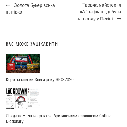
Творча майстерня
Золота букерівська
Post
«Аґрафка» здобула
п’ятірка
navigation
нагороду у Пекіні
ВАС МОЖЕ ЗАЦІКАВИТИ
Короткі списки Книги року ВВС-2020
Локдаун — слово року за британським словником Collins
Dictionary