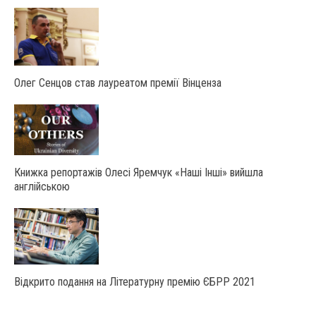
Олег Сенцов став лауреатом премії Вінценза
Книжка репортажів Олесі Яремчук «Наші Інші» вийшла
англійською
Відкрито подання на Літературну премію ЄБРР 2021