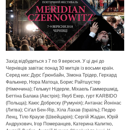
Захід відбудеться з 7 по 9 вересня. У ці дні до
Чернівців завітає понад 30 митців із восьми країн.
Серед них: Дурс Ґрюнбайн, Зімона Трідер, Герхард
Фалькнер, Нора Матоца, Борис Райтшустер
(Німеччина); Гельмут Нідерле, Міхаель Гаммершмід,
Беттіна Балака (Австрія); Якуб Екер, гурт KARBIDO
(Польща); Каюс Добреску (Румунія); Антанас Йонінас
(Литва); Сіґал Бен-Яір, Хіла Лахав (Ізраїль); Педро
Ленц, Тіло Краузе (Швейцарія); Сергій Жадан, Юрій
Андрухович, Ігор Померанцев, Катерина Калитко,