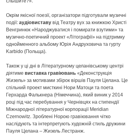
слышите?».
Окрім якісної поезії, організатори підготували музичні
події:
аудіовиставу
від Театру вух за книжкою Христі
Венгринюк «Народжуватися і помирати взутими» та
музично-поетичний проект «Літографії» на підтримку
однойменного альбому Юрія Андруховича та гурту
Karbido (Польща).
Також у ці дні в Літературному целанівському центрі
діятиме
виставка гравіювань
«Деконструкція
Жизель» за мотивами збірок віршів Пауля Целана. Це
спільний проект мисткині Нори Матоци та поета
Герхарда Фалькнера (Німеччина), який виник у 2014
році під час перебування у Чернівцях на стипендії
Міжнародної літературної корпорації Meridian
Czernowitz. Зроблені Норою гравіювання чітко
наслідують та інтерпретують художній стиль дружини
Пауля Целана – Жизель Лестранж.