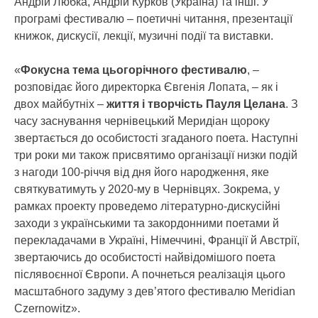
Андрій Любка, Андрій Курков (Україна) та інші. У
програмі фестивалю – поетичні читання, презентації
книжок, дискусії, лекції, музичні події та виставки.
«
Фокусна тема цьогорічного фестивалю
, –
розповідає його директорка Євгенія Лопата, – як і
двох майбутніх –
життя і творчість Пауля Целана
. З
часу заснування чернівецький Меридіан щороку
звертається до особистості згаданого поета. Наступні
три роки ми також присвятимо організації низки подій
з нагоди 100-річчя від дня його народження, яке
святкуватимуть у 2020-му в Чернівцях. Зокрема, у
рамках проекту проведемо літературно-дискусійні
заходи з українськими та закордонними поетами й
перекладачами в Україні, Німеччині, Франції й Австрії,
звертаючись до особистості найвідомішого поета
післявоєнної Європи. А почнеться реалізація цього
масштабного задуму з дев’ятого фестивалю Meridian
Czernowitz».