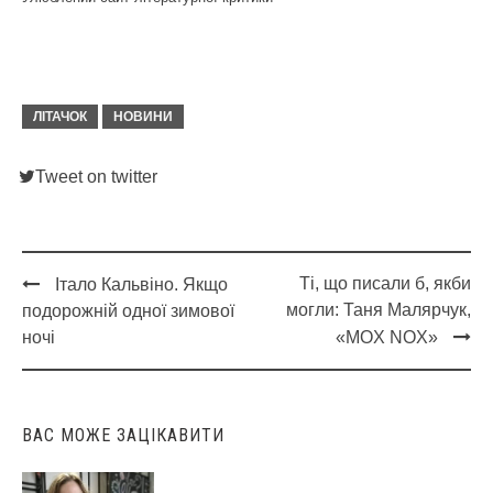
ЛІТАЧОК
НОВИНИ
Tweet on twitter
Ті, що писали б, якби
Італо Кальвіно. Якщо
Post
могли: Таня Малярчук,
подорожній одної зимової
navigation
ночі
«MOX NOX»
ВАС МОЖЕ ЗАЦІКАВИТИ