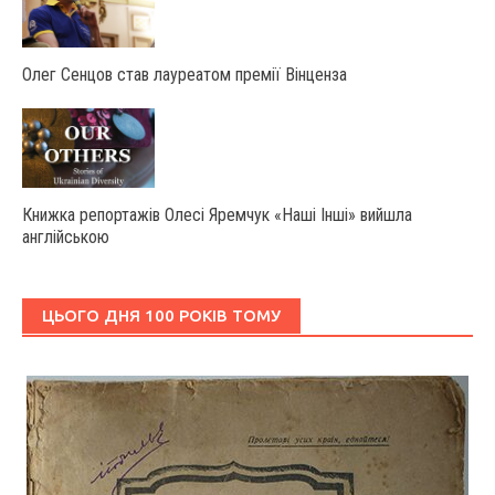
Олег Сенцов став лауреатом премії Вінценза
Книжка репортажів Олесі Яремчук «Наші Інші» вийшла
англійською
ЦЬОГО ДНЯ 100 РОКІВ ТОМУ