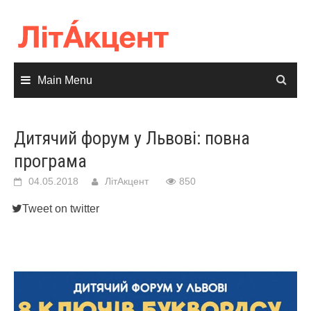
Skip
to
content
Main Menu
Дитячий форум у Львові: повна
програма
04.05.2018
ЛітАкцент
850
Tweet on twitter