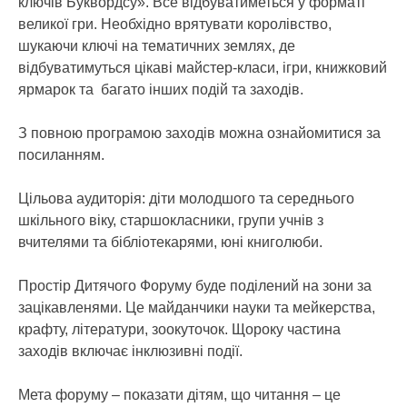
ключів Буквордсу». Все відбуватиметься у форматі
великої гри. Необхідно врятувати королівство,
шукаючи ключі на тематичних землях, де
відбуватимуться цікаві майстер-класи, ігри, книжковий
ярмарок та багато інших подій та заходів.
З повною програмою заходів можна ознайомитися за
посиланням.
Цільова аудиторія: діти молодшого та середнього
шкільного віку, старшокласники, групи учнів з
вчителями та бібліотекарями, юні книголюби.
Простір Дитячого Форуму буде поділений на зони за
зацікавленями. Це майданчики науки та мейкерства,
крафту, літератури, зоокуточок. Щороку частина
заходів включає інклюзивні події.
Мета форуму – показати дітям, що читання – це