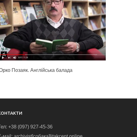
Юрко Позаяк. Англійська балада
КОНТАКТИ
Тел: +38 (097) 927-45-36
-маіl: archivist[собака]litakcent.online