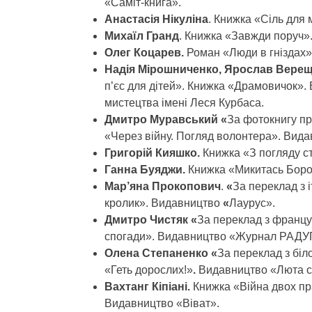
«Саміт-книга».
Анастасія Нікуліна
. Книжка «Сіль для 
Михаїл Гранд
. Книжка «Завжди поруч»
Олег Коцарев.
Роман «Люди в гніздах
Надія Мірошниченко, Ярослав Верещ
п’єс для дітей». Книжка «Драмовичок».
мистецтва імені Леся Курбаса.
Дмитро Муравський
«
За фотокнигу пр
«Через війну. Погляд волонтера». Вид
Григорій Кияшко.
Книжка «З погляду с
Ганна Буяджи.
Книжка «Микитась Боро
Мар
’
яна Прокопович
.
«
За переклад з 
кролик». Видавництво
«
Лаурус».
Дмитро Чистяк «
За переклад з францу
спогади». Видавництво «Журнал РАДУ
Олена Степаненко «
За переклад з біл
«Геть дорослих!»
.
Видавництво «Люта с
Вахтанг Кіпіані.
Книжка «Війна двох пра
Видавництво «Віват».