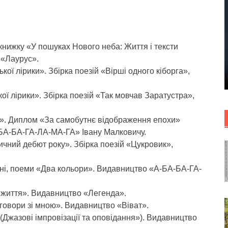
книжку «У пошуках Нового неба: Життя і тексти
 «Лаурус».
кої лірики». Збірка поезій «Вірші одного кіборга»,
ої лірики». Збірка поезій «Так мовчав Заратустра»,
ки». Диплом «За самобутнє відображення епохи»
БА-БА-ГА-ЛА-МА-ГА» Івану Малковичу.
ичний дебют року». Збірка поезій «Цукровик»,
існі, поеми «Два кольори». Видавництво «А-БА-БА-ГА-
 життя». Видавництво «Легенда».
говори зі мною». Видавництво «Віват».
 (Джазові імпровізації та оповідання»). Видавництво