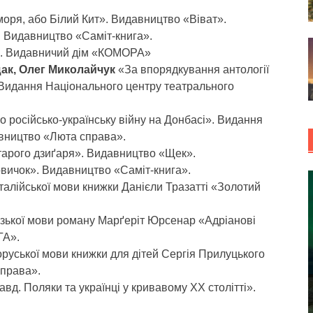
моря, або Білий Кит». Видавництво «Віват».
. Видавництво «Саміт-книга».
». Видавничий дім «КОМОРА»
ак, Олег Миколайчук
«За впорядкування антології
 Видання Національного центру театрального
о російсько-українську війну на Донбасі». Видання
авництво «Люта справа».
тарого дзиґаря». Видавництво «Щек».
вичок». Видавництво «Саміт-книга».
італійської мови книжки Данієли Тразатті «Золотий
зької мови роману Марґеріт Юрсенар «Адріанові
ГА».
оруської мови книжки для дітей Сергія Прилуцького
права».
вд. Поляки та українці у кривавому ХХ столітті».