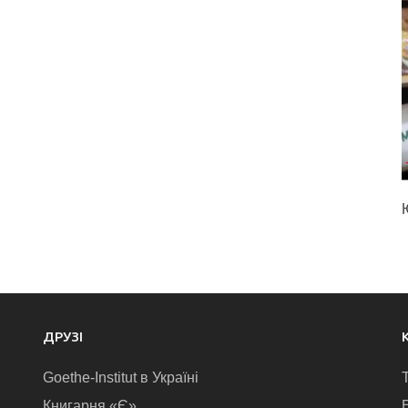
ДРУЗІ
Goethe-Institut в Україні
Книгарня «Є»
E