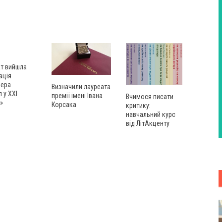
ат вийшла
ація
лера
Визначили лауреата
л у XXI
премії імені Івана
Вчимося писати
і»
Корсака
критику:
навчальний курс
від ЛітАкценту