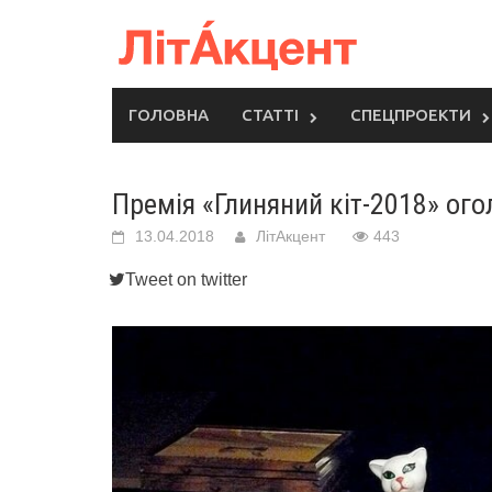
Skip
to
content
ГОЛОВНА
СТАТТІ
СПЕЦПРОЕКТИ
Премія «Глиняний кіт-2018» ого
13.04.2018
ЛітАкцент
443
Tweet on twitter