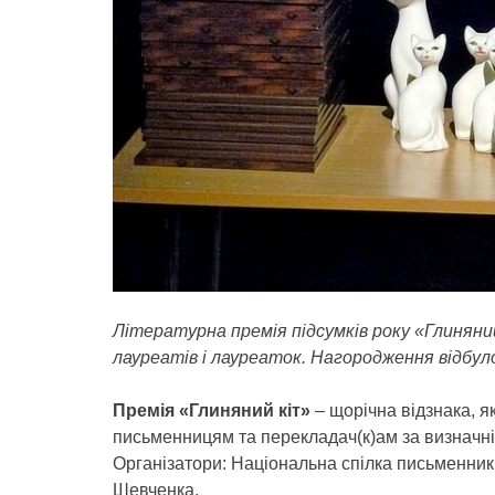
Літературна премія підсумків року «Глиняний
лауреатів і лауреаток. Нагородження відбуло
Премія «Глиняний кіт»
– щорічна відзнака, я
письменницям та перекладач(к)ам за визначні 
Організатори: Національна спілка письменників
Шевченка.