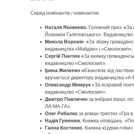
Серед номінантів / номінанток:
Наталя Яковенко.
Головний приз.
«
За 
Йоаникія Ґалятовського». Видавництво
Микола Воронін «
За збірку громадянсь
видавництва «Майдан» і «Смолоскип».
Сергій Пантюк «
За книжку громадянськ
видавництво «Смолоскип».
Ірина Жиленко «
Євангеліє від ластів
вручається директору видавництва «А-
Олександр Мимрук
«За яскравий поет
видавництво «Смолоскип».
Дмитро Павличко
за вибрані вірші, п
ЛА-МА-ГА».
Олег Рибалка
за роман-триптих «Гра в
Надія Гуменюк.
Книжка оповідань
«По
Ганна Костенко
. Книжка
«
Цурки-гілки»