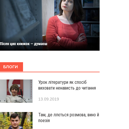
БЛОГИ
Урок літератури як спосіб
виховати ненависть до читання
13.09.2019
Там, де ллється розмова, вино й
поезія