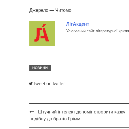
Джерело — Читомо.
ЛітАкцент
Улюблений сайт літературної крити
НОВИНИ
Tweet on twitter
Штучний інтелект допоміг створити казку
Post
подібну до братів Грімм
navigation