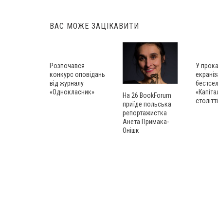
ВАС МОЖЕ ЗАЦІКАВИТИ
Розпочався
У прок
конкурс оповідань
екраніз
від журналу
бестсе
«Однокласник»
«Капіта
На 26 BookForum
cтолітт
приїде польська
репортажистка
Анета Примака-
Онішк