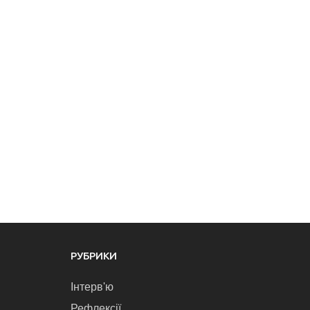
РУБРИКИ
Інтерв'ю
Рефлексії