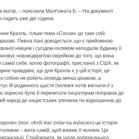
ов матір, – пояснила Малґожата Б. – На документі
к сидить уже дві години.
ни Кралль, тільки тема «Сосни» це таке собі
Варшаві. Певна пані довідується, що є прийомною
ваної німцем і сусідом-поляком неподалік будинку її
пановує нововідкритою єврейкою до того, що вона
 самої себе, копію фотографії, присланої з США, як
ине правдиве, що для Кралль є у цій історії, це
мо собою не робить оповідь менш цікавою, а
ує їй родинного щастя (чоловік хотів вигнати її з
ис корисно було б перечитати ініціаторам поправок до
кий народ до нацистських злочинів по відношенню до
роля» (пол. «Król kier znów na wylocie») це історія
головне – жити самій, щоб вижив її чоловік. Ця
 екранізації. Спойлерити, як щодо попереднього