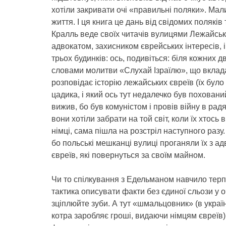
хотіли закривати очі «правильні поляки». Мали
життя. І ця книга це дань від свідомих поляків
Кралль веде своїх читачів вулицями Лежайська
адвокатом, захисником єврейських інтересів, і
трьох будинків: ось, подивіться: біля кожних 
словами молитви «Слухай Ізраїлю», що вкладав
розповідає історію лежайських євреїв (їх було 
цадика, і який ось тут недалечко був поховани
вижив, бо був комуністом і провів війну в рад
вони хотіли забрати на той світ, коли їх хтось 
німці, сама пішла на розстріл наступного раз
бо польські мешканці вулиці проганяли їх з ад
євреїв, які повернуться за своїм майном.
Чи то спілкування з Едельманом навчило терпц
тактика описувати факти без єдиної сльози у оч
зціплюйте зуби. А тут «шмальцовник» (в украї
котра заробляє гроші, видаючи німцям євреїв) т