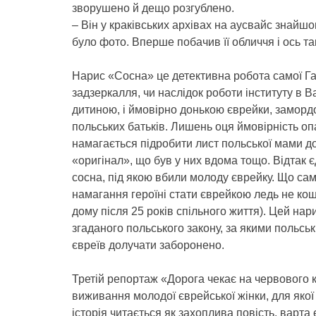
зворушено й дещо розгублено.
– Він у краківських архівах на аусвайс знайш
було фото. Вперше побачив її обличчя і ось та
Нарис «Сосна» це детективна робота самої Ган
задзеркалля, чи наслідок роботи інституту в 
дитиною, і ймовірно донькою єврейки, замордо
польських батьків. Лишень оця ймовірність о
намагається підробити лист польської мами до
«оригінал», що був у них вдома тощо. Відтак єд
сосна, під якою вбили молоду єврейку. Що са
намагання героїні стати єврейкою ледь не кошт
дому після 25 років спільного життя). Цей нар
згаданого польського закону, за якими польсь
євреїв долучати заборонено.
Третій репортаж «Дорога чекає на червового ко
виживання молодої єврейської жінки, для якої 
історія читається як захоплива повість, варта