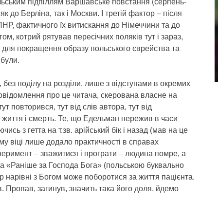
польським підпіллям Варшавське повстання (серпень-
к до Берліна, так і Москви. І третій фактор – після
ПНР, фактичного їх витискання до Німеччини та до
ом, котрий рятував пересічних поляків тут і зараз,
для покращення образу польського єврейства та
 були.
 без поділу на розділи, лише з відступами в окремих
повідомлення про це читача, скерована власне на
тут повторився, тут від слів автора, тут від
 життя і смерть. Те, що Едельман пережив в часи
сь з гетта на т.зв. арійський бік і назад (мав на це
ому віці лише додало практичності в справах
сперимент – зважитися і програти – людина помре, а
зва «Раніше за Господа Бога» (польською буквально
р нарівні з Богом може поборотися за життя пацієнта.
в. Пропав, загинув, значить така його доля, йдемо