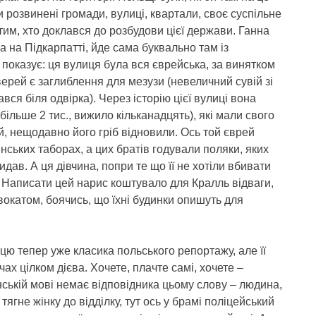
 розвинені громади, вулиці, квартали, своє суспільне
 тим, хто доклався до розбудови цієї держави. Ганна
 на Підкарпатті, йде сама буквально там із
 показує: ця вулиця була вся єврейська, за винятком
дверей є заглиблення для мезузи (невеличний сувій зі
ся біля одвірка). Через історію цієї вулиці вона
більше 2 тис., вижило кільканадцять), які мали свого
й, нещодавно його гріб відновили. Ось той єврей
янських таборах, а цих братів годували поляки, яких
видав. А ця дівчина, попри те що її не хотіли вбивати
у. Написати цей нарис коштувало для Кралль відваги,
вокатом, боячись, що їхні будинки опишуть для
ю тепер уже класика польського репортажу, але її
ах цілком дієва. Хочете, плачте самі, хочете –
нській мові немає відповідника цьому слову – людина,
ягне жінку до відділку, тут ось у брамі поліцейський