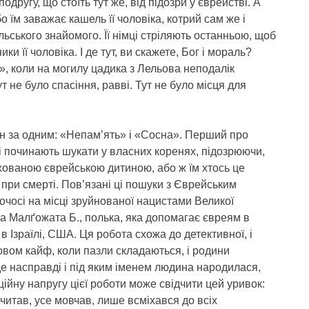
одругу, що стоїть тут же, від підозри у єврействі. А
о їм заважає кашель її чоловіка, котрий сам же і
ольського знайомого. Її німці стріляють останньою, щоб
 її чоловіка. І де тут, ви скажете, Бог і мораль?
я», коли на могилу цадика з Лельова неподалік
т не було спасіння, равві. Тут не було місця для
ин за одним: «Непам’ять» і «Сосна». Перший про
мі починають шукати у власних коренях, підозрюючи,
хованою єврейською дитиною, або ж їм хтось це
 при смерті. Пов’язані ці пошуки з Єврейським
очосі на місці зруйнованої нацистами Великої
тка Малґожата Б., полька, яка допомагає євреям в
в Ізраїлі, США. Ця робота схожа до детективної, і
овом кайф, коли пазли складаються, і родини
де насправді і під яким іменем людина народилася,
ційну напругу цієї роботи може свідчити цей уривок:
е читав, усе мовчав, лише всміхався до всіх