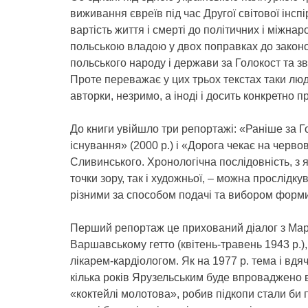
виживання євреїв під час Другої світової інсп
вартість життя і смерті до політичних і міжна
польською владою у двох поправках до законо
польського народу і держави за Голокост та з
Проте переважає у цих трьох текстах таки лю
авторки, незримо, а іноді і досить конкретно пр
До книги увійшло три репортажі: «Раніше за Г
існування» (2000 р.) і «Дорога чекає на черво
Сливинського. Хронологічна послідовність, з 
точки зору, так і художньої, – можна прослідк
різними за способом подачі та вибором форми
Перший репортаж це прихований діалог з Ма
Варшавському гетто (квітень-травень 1943 р.),
лікарем-кардіологом. Як на 1977 р. тема і вдя
кілька років Ярузельським буде впроваджено воє
«коктейлі молотова», робив підкопи стали би 