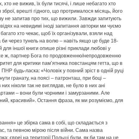
хто не вижив, їх були тисячі, і лише небагато хто
 зброї, врешті гідного, що протрималося місяць, його
азу не запитав про тих, що вижили. Завжди запитують
овідях на невидимі іноді запитання авторки ми чуємо
 багато хто чекає, щоб їх організували, взяли над
 би через тунель на волю – навіть якщо це буде 18-
й для іншої книги опише різні приклади любові у
 (все ж, партнер Бога по продовженню/непродовженню
оритет для критики пам’ятника повстанцям гетта, що в
ПНР будь-ласка: «Чоловік у повний зріст в одній руці
ути гранату, на поясі – патронташ, при боці –
з них ніколи так не виглядав, не було в них ані
 картами – вони були чорними і замурзаними. Але
Ясний, красивий». Остання фраза, як ми розуміємо, для
вання» це збірка сама в собі, що складається з
час, та певною мірою після війни. Сама назва
рка: євреї на території Польщі були, як би там на це