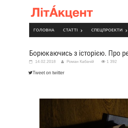
Skip
to
content
ГОЛОВНА
СТАТТІ
СПЕЦПРОЕКТИ
Борюкаючись з історією. Про р
14.02.2018
Роман Кабачій
1 392
Tweet on twitter