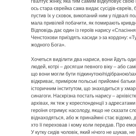
ґвалтує жінку, яка тим самим відкуповує свою п
ось стара єврейка сама видає сусідів-євреїв, б
пустив їх у сховок, викопаний ним у підвалі п
мала привілей побачити, як помирають кривдники
Відповідь дає один із героїв нарису «Спасінн
Ченстохови приїздять хасиди з-за кордону: «Ту
жодного Бога».
Хочеться виділити два нариси, вони йдуть од
людей, котрі – досягши певного віку – або са
що вони могли бути підкинутою/підібраною/за
відкриває, приміром польські прийомні батьки
історичним інститутом, що знаходиться у хмар
синагоги. Наскрізна постать нарису – архівіс
архівах, як теж у кореспонденції з адресатами 
героїня отримує насолоду, якщо не сказати сл
віднаходяться, або ж принаймні стає відомо, 
хто її переховав і кому коли передав. Про емо
У кутку сидів чоловік, який нічого не шукав, н