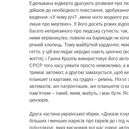
Едельмана відверто дратують розмови про тих, 
дійшов до необхідності повстання, здобування
ведення: «У чому річ? ..мене ніхто жодного р
лише про мертвих». У його досить різких відп
багато неприємного про людську сутність: так,
ними керівництво, повели на барикади чи хоча
річний хлопець. Тому майбутній кардіолог, яки
гетто, у цій виглядає нерідко навіть цинічно
життя), і Ганна Кралль використовує його авт
СРСР того часу уявити просто неможливо, а в 
тримає автомат, а другою замахується, щоб кин
планшет із картами, на грудях – ремінь. Ніхто 
автоматів, ані патронташів, ані планшетів із
пам’ятник – такий, яким, мабуть, і має бути. 
цензорів.
Друга частина української збірки, «Докази існу
більших і менших нарисів про євреїв до і під 
підштовхує, яких висновків від нас очікує авто