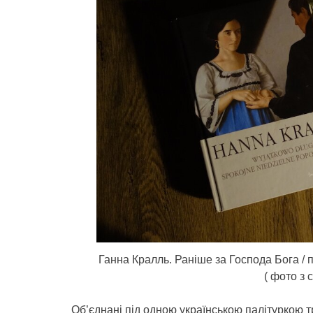
Ганна Кралль. Раніше за Господа Бога / п
( фото з 
Об’єднані під одною українською палітуркою 