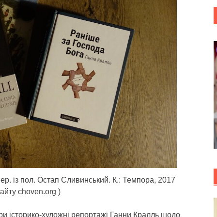
ер. із пол. Остап Сливинський. К.: Темпора, 2017
сайту choven.org )
три історико-художні репортажі Ганни Кралль щодо