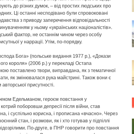
ірують до різних думок, – від простих людських про
родних. Ці останні несподівано були спровоковані
давства з приводу заперечення відповідальності
винуваченням у ньому «українських націоналістів».
дський фактор, не останнім чином через особу
исутньої у наррації. Утім, по-порядку.
оспода Бога» (польське видання 1977 р.), «Докази
вого короля» (2006 р.) у перекладі Остапа
якою поставлено твори, виправдана, як з тематичної
увати, як змінювалася рука майстрині. Також вони є
 авторської присутності.
реком Едельманом, героєм повстання у
 котрий поборовши депресії після війни, став
чна, і суспільно корисна, і прописана «вчасно». Через
нний стан, і розмови, як і хто готував у підпіллі
підозрілими. По-друге, в ПНР говорити про повстання