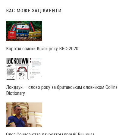
ВАС МОЖЕ ЗАЦІКАВИТИ
Короткі списки Книги року ВВС-2020
Локдаун — слово року за британським словником Collins
Dictionary
Олег Сенцов став лауреатом премії Вінценза