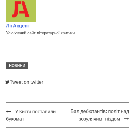
ЛітАкцент
Улюблений сайт літературної критики
НОВИНИ
Tweet on twitter
Бал дебютантів: політ над
У Києві поставили
Post
букомат
зозулячим гніздом
navigation