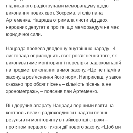
підписаного радіогрупами меморандуму щодо
виконання нових квот. Зокрема, зі слів пана
Артеменка, Нацрада отримала листи від двох
народних депутатів про те, що меморандум не має
юридичної сили.
Нацрада провела дводенну внутрішню нараду і 4
листопада оприлюднить своє роз’яснення того, як
виконуватиме моніторинг і перевірки радіокомпаній
на предмет виконання вимог закону. «Це не підміна
закону, а роз’яснення його норм. Наприклад, у законі
сказано про обсяг пісень – кількість пісень, а не
хронометраж», – пояснив пан Артеменко.
Він доручив апарату Нацради першими взяти на
контроль великі радіохолдинги і надати перші
результати моніторингу в найкоротші строки –
протягом першого тижня дії нового закону. «Щоб ми