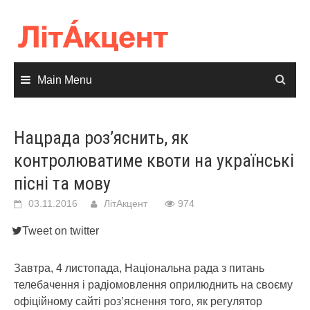
Skip
to
content
Main Menu
Нацрада роз’яснить, як
контролюватиме квоти на українські
пісні та мову
03.11.2016
ЛітАкцент
974
Tweet on twitter
Завтра, 4 листопада, Національна рада з питань
телебачення і радіомовлення оприлюднить на своєму
офіційному сайті роз’яснення того, як регулятор