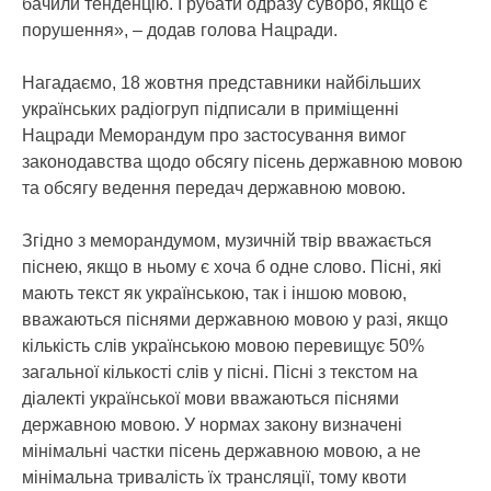
бачили тенденцію. І рубати одразу суворо, якщо є
порушення», – додав голова Нацради.
Нагадаємо, 18 жовтня представники найбільших
українських радіогруп підписали в приміщенні
Нацради Меморандум про застосування вимог
законодавства щодо обсягу пісень державною мовою
та обсягу ведення передач державною мовою.
Згідно з меморандумом, музичній твір вважається
піснею, якщо в ньому є хоча б одне слово. Пісні, які
мають текст як українською, так і іншою мовою,
вважаються піснями державною мовою у разі, якщо
кількість слів українською мовою перевищує 50%
загальної кількості слів у пісні. Пісні з текстом на
діалекті української мови вважаються піснями
державною мовою. У нормах закону визначені
мінімальні частки пісень державною мовою, а не
мінімальна тривалість їх трансляції, тому квоти