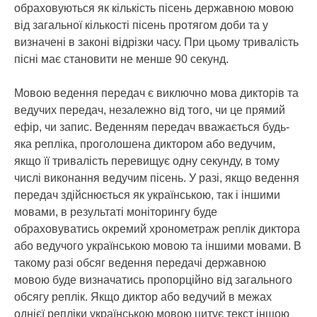
обраховуються як кількість пісень державною мовою
від загальної кількості пісень протягом доби та у
визначені в законі відрізки часу. При цьому тривалість
пісні має становити не менше 90 секунд.
Мовою ведення передач є виключно мова дикторів та
ведучих передач, незалежно від того, чи це прямий
ефір, чи запис. Веденням передач вважається будь-
яка репліка, проголошена диктором або ведучим,
якщо її тривалість перевищує одну секунду, в тому
числі виконання ведучим пісень. У разі, якщо ведення
передач здійснюється як українською, так і іншими
мовами, в результаті моніторингу буде
обраховуватись окремий хронометраж реплік диктора
або ведучого українською мовою та іншими мовами. В
такому разі обсяг ведення передачі державною
мовою буде визначатись пропорційно від загального
обсягу реплік. Якщо диктор або ведучий в межах
однієї репліки українською мовою цитує текст іншою