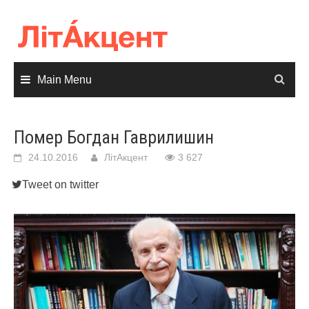
Skip
to
content
Main Menu
Помер Богдан Гаврилишин
24.10.2016
ЛітАкцент
3 627
Tweet on twitter