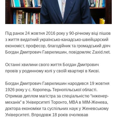
Під ранок 24 жовтня 2016 року у 90-річному віці пішов
з життя видатний українсько-канадсько-швейцарский
економіст, професор, благодійник та громадський діяч
Богдан Дмитрович Гаврилишин, повідомляє Zaxid.net.
Останні хвилини свого життя Богдан Дмитрович
провів у родинному колі у своїй квартирі в Києві.
Богдан Дмитрович Гаврилишин народився 19 жовтня
1926 року у с. Коропець Тернопільської області.
Отримав диплом магістра за спеціальністю “інженер-
механік” в Університеті Торонто, MBA в МІМ-Женева,
доктора економіки та суспільних наук у Женевському
Університеті. Впродовж 18 років очолював