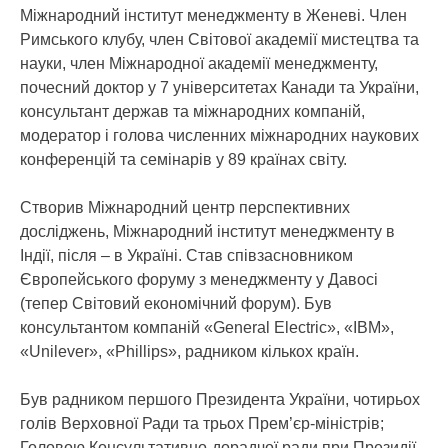
Міжнародний інститут менеджменту в Женеві. Член
Римського клубу, член Світової академії мистецтва та
науки, член Міжнародної академії менеджменту,
почесний доктор у 7 університетах Канади та України,
консультант держав та міжнародних компаній,
модератор і голова численних міжнародних наукових
конференцій та семінарів у 89 країнах світу.
Створив Міжнародний центр перспективних
досліджень, Міжнародний інститут менеджменту в
Індії, після – в Україні. Став співзасновником
Європейського форуму з менеджменту у Давосі
(тепер Світовий економічний форум). Був
консультантом компаній «General Electric», «IBM»,
«Unilever», «Phillips», радником кількох країн.
Був радником першого Президента України, чотирьох
голів Верховної Ради та трьох Прем’єр-міністрів;
Головою Консультативно-дорадчої ради при Президії