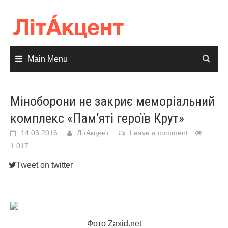
Skip
to
content
Main Menu
Міноборони не закриє меморіальний
комплекс «Пам’яті героїв Крут»
14.03.2016
ЛітАкцент
Leave a comment
1 017
Tweet on twitter
Фото Zaxid.net