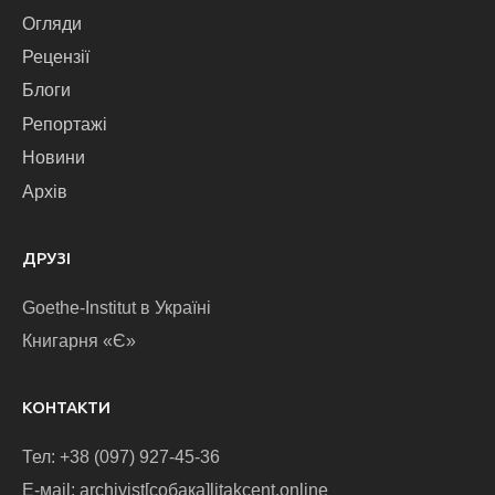
Огляди
Рецензії
Блоги
Репортажі
Новини
Архів
ДРУЗІ
Goethe-Institut в Україні
Книгарня «Є»
КОНТАКТИ
Тел: +38 (097) 927-45-36
E-маіl: archivist[собака]litakcent.online