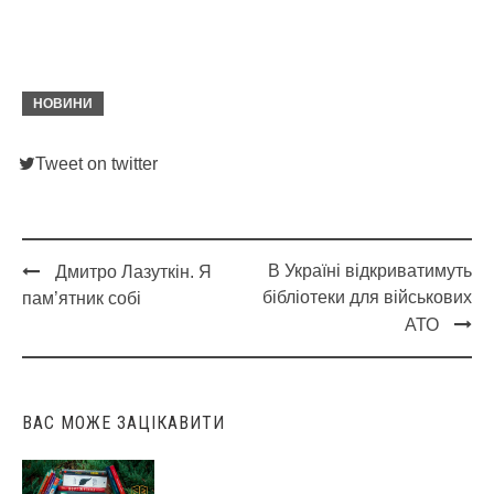
НОВИНИ
Tweet on twitter
В Україні відкриватимуть
Дмитро Лазуткін. Я
Post
бібліотеки для військових
пам’ятник собі
navigation
АТО
ВАС МОЖЕ ЗАЦІКАВИТИ