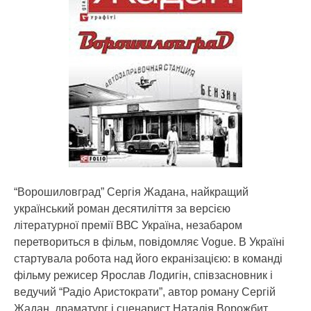
“Ворошиловград” Сергія Жадана, найкращий
український роман десятиліття за версією
літературної премії ВВС Україна, незабаром
перетвориться в фільм, повідомляє Vogue. В Україні
стартувала робота над його екранізацією: в команді
фільму режисер Ярослав Лодигін, співзасновник і
ведучий “Радіо Аристократи”, автор роману Сергій
Жадан, драматург і сценарист Наталія Ворожбит,