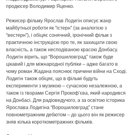
продюсер Володимир Яценко.
Режисер фільму Ярослав Лодигін описує жанр
майбутньої роботи як “істерн” (за аналогією з
“вестерн”), і обіцяє сонячний, іронічний фільм з
практичною інструкцією про те, як захищати свою
власність, а також несподіваною красою Донбасу.
Лодигін вірить, що “Ворошиловград” також буде
цікавий і для міжнародної публіки – адже багато в
чому роман Жадана пояснює причини війни на Сході.
Лодигін також обіцяє, що в фільмі будуть
експерименти з музикою – сучасною незалежною, а
також із творами Сергія Прокоф’єва, який народився
на Донбасі. Для радіоведучого, а за освітою історика
Ярослава Лодигіна “Ворошиловград” стане
повнометражним дебютом – до цього він як режисер
зняв кілька короткометражних фільмів.