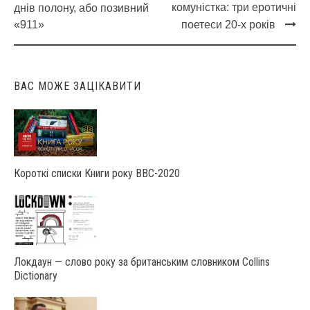
Post
комуністка: три еротичні
днів полону, або позивний
navigation
«911»
поетеси 20-х років
ВАС МОЖЕ ЗАЦІКАВИТИ
Короткі списки Книги року ВВС-2020
Локдаун — слово року за британським словником Collins
Dictionary