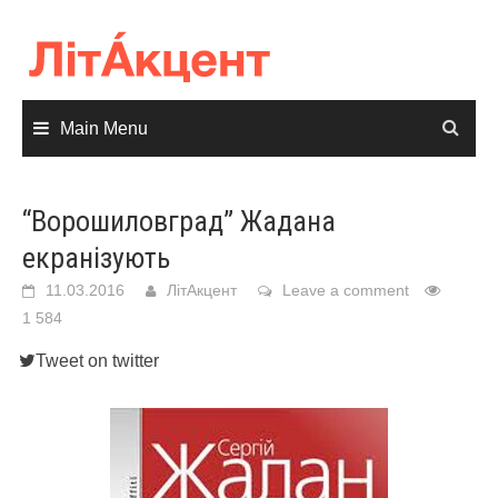
Skip
to
content
Main Menu
“Ворошиловград” Жадана
екранізують
11.03.2016
ЛітАкцент
Leave a comment
1 584
Tweet on twitter