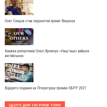
Олег Сенцов став лауреатом премії Вінценза
Книжка репортажів Олесі Яремчук «Наші Інші» вийшла
англійською
Відкрито подання на Літературну премію ЄБРР 2021
ЦЬОГО ДНЯ 100 РОКІВ ТОМУ