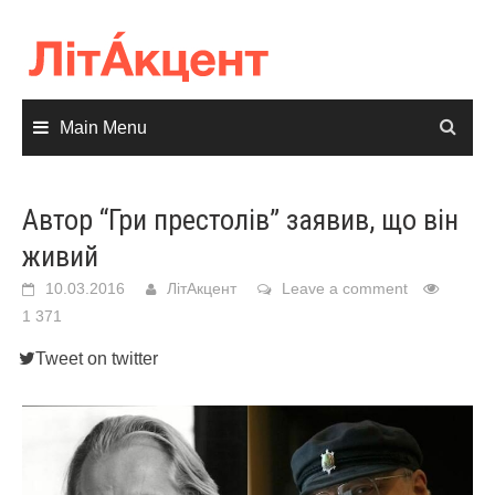
Skip
to
content
Main Menu
Автор “Гри престолів” заявив, що він
живий
10.03.2016
ЛітАкцент
Leave a comment
1 371
Tweet on twitter