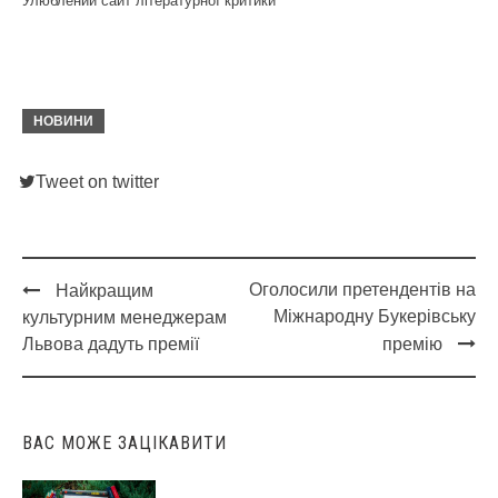
Улюблений сайт літературної критики
НОВИНИ
Tweet on twitter
Оголосили претендентів на
Найкращим
Post
Міжнародну Букерівську
культурним менеджерам
navigation
Львова дадуть премії
премію
ВАС МОЖЕ ЗАЦІКАВИТИ