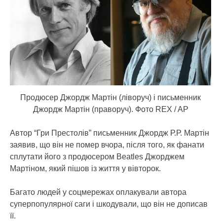
Продюсер Джордж Мартін (ліворуч) і письменник
Джордж Мартін (праворуч). Фото REX / AP
Автор “Гри Престолів” письменник Джордж Р.Р. Мартін
заявив, що він не помер вчора, після того, як фанати
сплутати його з продюсером Beatles Джорджем
Мартіном, який пішов із життя у вівторок.
Багато людей у соцмережах оплакували автора
суперпопулярної саги і шкодували, що він не дописав
її.