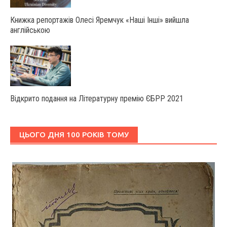
Книжка репортажів Олесі Яремчук «Наші Інші» вийшла
англійською
Відкрито подання на Літературну премію ЄБРР 2021
ЦЬОГО ДНЯ 100 РОКІВ ТОМУ