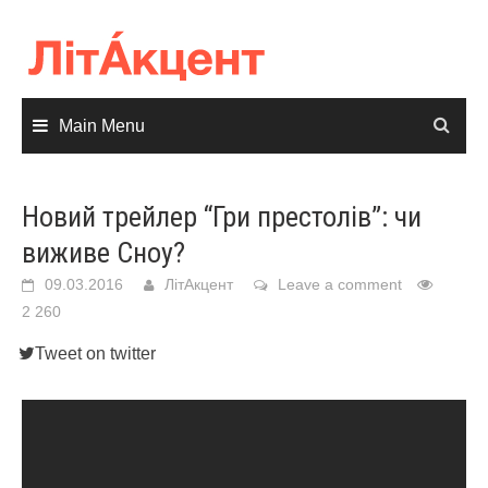
Skip
to
content
Main Menu
Новий трейлер “Гри престолів”: чи
виживе Сноу?
09.03.2016
ЛітАкцент
Leave a comment
2 260
Tweet on twitter