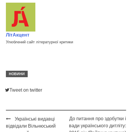
ЛітАкцент
Улюблений сайт літературної критики
НОВИНИ
Tweet on twitter
До питання про здобутки і
Українські видавці
Post
вади українського дитліту:
відвідали Вільнюський