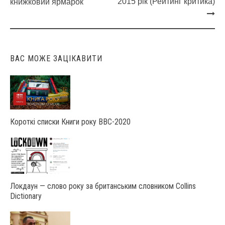
navigation
2015 рік (Рейтинг критика)
книжковий ярмарок
ВАС МОЖЕ ЗАЦІКАВИТИ
Короткі списки Книги року ВВС-2020
Локдаун — слово року за британським словником Collins
Dictionary