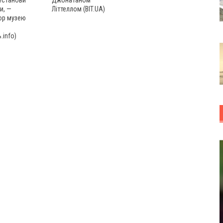
установи
Джонатаном
и, —
Літтеллом (BIT.UA)
ор музею
.info)