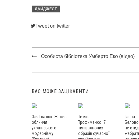
ДАЙДЖЕСТ
Tweet on twitter
Особиста бібліотека Умберто Еко (відео)
Post
navigation
ВАС МОЖЕ ЗАЦІКАВИТИ
Оля Гнатюк. Жіноче
Тетяна
Ганна
обличчя
Трофименко. 7
Белово
українського
типів жіночих
не сти
модернізму
образів сучасної
жебрат