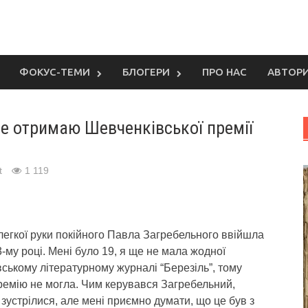
ФОКУС-ТЕМИ
БЛОГЕРИ
ПРО НАС
АВТОР
не отримаю Шевченківської премії
t
1 119
 легкої руки покійного Павла Загребельного ввійшла
3-му році. Мені було 19, я ще не мала жодної
вському літературному журналі “Березіль”, тому
ремію не могла. Чим керувався Загребельний,
 зустрілися, але мені приємно думати, що це був з