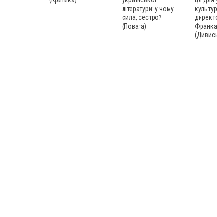
(Критика)
української
це для 
літератури: у чому
культур
сила, сестро?
директ
(Повага)
Франка
(Дивись