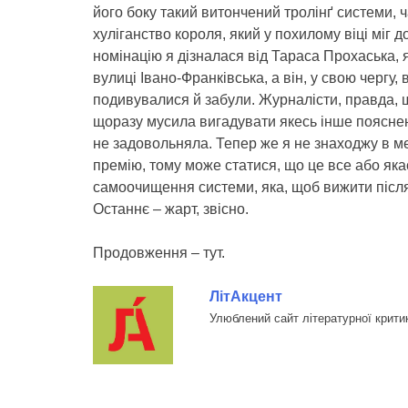
його боку такий витончений тролінґ системи, ч
хуліганство короля, який у похилому віці міг 
номінацію я дізналася від Тараса Прохаська, 
вулиці Івано-Франківська, а він, у свою чергу,
подивувалися й забули. Журналісти, правда, щ
щоразу мусила вигадувати якесь інше пояснення
не задовольняла. Тепер же я не знаходжу в ме
премію, тому може статися, що це все або яка
самоочищення системи, яка, щоб вижити після 
Останнє – жарт, звісно.
Продовження – тут.
ЛітАкцент
Улюблений сайт літературної крити