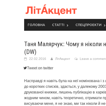
Skip
to
content
ГОЛОВНА
СТАТТІ
СПЕЦПРОЕКТИ
Таня Малярчук: Чому я ніколи 
(DW)
22.02.2016
ЛітАкцент
Leave a commen
Tweet on twitter
Насправді я навіть була на неї номінована і з
до коротких списків, здається, у далекому 200
друкованої книжки, лишень публікацію в харкі
жодним чином, навіть теоретично, отримати п
висуваючи мене, я не знаю, ми так ніколи й не