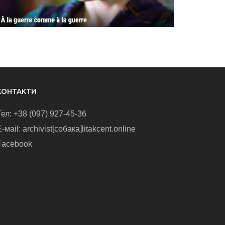
КОНТАКТИ
Тел: +38 (097) 927-45-36
-маіl: archivist[собака]litakcent.online
Facebook