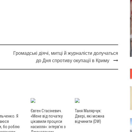
Громадські діячі, митці й журналісти долучаться
до Дня спротиву окупації в Криму
Євген Стасіневич.
Таня Малярчук:
льченко. Я
«Мене від початку
Двері, які можна
даюся
цікавили процеси
відчинити (DW)
и, бо роблю
насилля»: інтерв’ю з