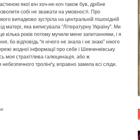
астиною якої він хоч-не-хоч також був, дрібне
дозволити собі не зважати на умовності. Про
якого випадково зустріла на центральній пішохідній
 від матері, яка виписувала “Літературну Україну”. Ми
е кілька років потому мучили мене запитаннями, і я
, бо відповідь “я нічого не знала і не знаю” нікого
режі жодної інформації про себе і Шевченківську
сь моя страхітлива галюцинація, або ж
небезпечного тролінґу, вправно замела всі сліди.
ки