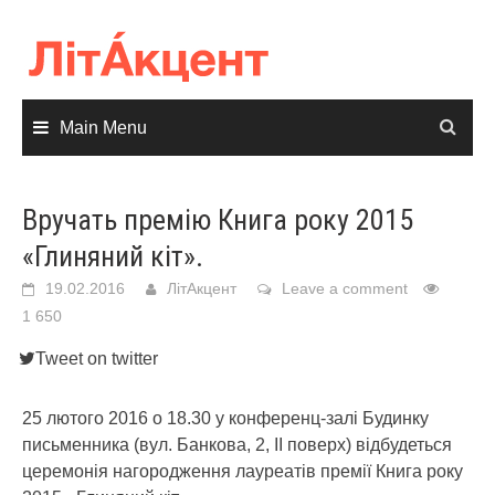
Skip
to
content
Main Menu
Вручать премію Книга року 2015
«Глиняний кіт».
19.02.2016
ЛітАкцент
Leave a comment
1 650
Tweet on twitter
25 лютого 2016 о 18.30 у конференц-залі Будинку
письменника (вул. Банкова, 2, ІІ поверх) відбудеться
церемонія нагородження лауреатів премії Книга року