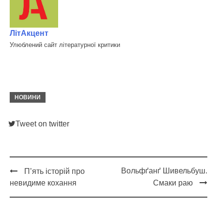
ЛітАкцент
Улюблений сайт літературної критики
НОВИНИ
Tweet on twitter
Вольфґанґ Шивельбуш.
П’ять історій про
Post
невидиме кохання
Смаки раю
navigation