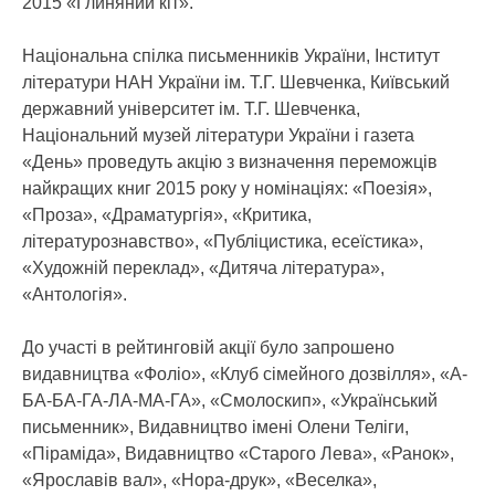
2015 «Глиняний кіт».
Національна спілка письменників України, Інститут
літератури НАН України ім. Т.Г. Шевченка, Київський
державний університет ім. Т.Г. Шевченка,
Національний музей літератури України і газета
«День» проведуть акцію з визначення переможців
найкращих книг 2015 року у номінаціях: «Поезія»,
«Проза», «Драматургія», «Критика,
літературознавство», «Публіцистика, есеїстика»,
«Художній переклад», «Дитяча література»,
«Антологія».
До участі в рейтинговій акції було запрошено
видавництва «Фоліо», «Клуб сімейного дозвілля», «А-
БА-БА-ГА-ЛА-МА-ГА», «Смолоскип», «Український
письменник», Видавництво імені Олени Теліги,
«Піраміда», Видавництво «Старого Лева», «Ранок»,
«Ярославів вал», «Нора-друк», «Веселка»,