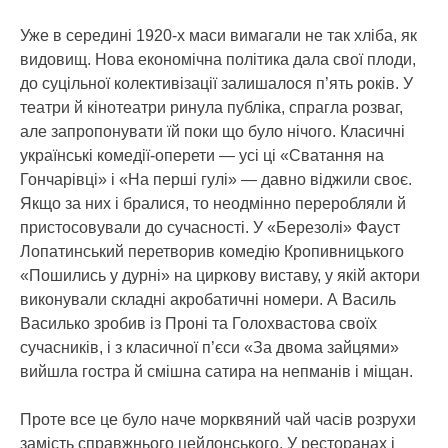
Уже в середині 1920-х маси вимагали не так хліба, як
видовищ. Нова економічна політика дала свої плоди,
до суцільної колективізації залишалося п’ять років. У
театри й кінотеатри ринула публіка, спрагла розваг,
але запропонувати їй поки що було нічого. Класичні
українські комедії-оперети — усі ці «Сватання на
Гончарівці» і «На перші гулі» — давно віджили своє.
Якщо за них і бралися, то неодмінно переробляли й
пристосовували до сучасності. У «Березолі» Фауст
Лопатинський перетворив комедію Кропивницького
«Пошились у дурні» на циркову виставу, у якій актори
виконували складні акробатичні номери. А Василь
Василько зробив із Проні та Голохвастова своїх
сучасників, і з класичної п’єси «За двома зайцями»
вийшла гостра й смішна сатира на непманів і міщан.
Проте все це було наче морквяний чай часів розрухи
замість справжнього цейлонського. У ресторанах і