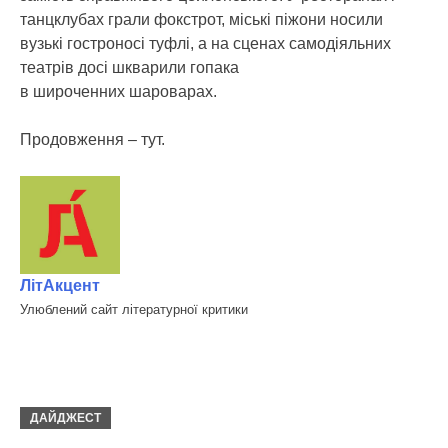
танцклубах грали фокстрот, міські піжони носили
вузькі гостроносі туфлі, а на сценах самодіяльних
театрів досі шкварили гопака
в широченних шароварах.
Продовження – тут.
ЛітАкцент
Улюблений сайт літературної критики
ДАЙДЖЕСТ