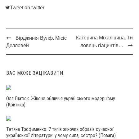
Tweet on twitter
Катерина Міхаліцина. Ти
Вірджинія Вулф. Місіс
Post
Делловей
ловець гіацинтів…
navigation
ВАС МОЖЕ ЗАЦІКАВИТИ
Оля Гнатюк. Жіноче обличчя українського модернізму
(Критика)
Тетяна Трофименко. 7 типів жіночих образів сучасної
української літератури: у чому сила, сестро? (Повага)