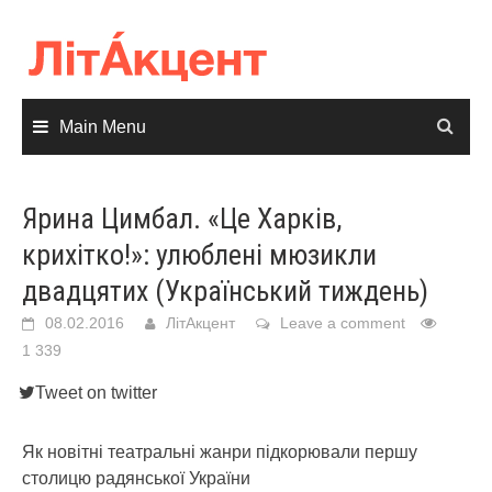
Skip
to
content
Main Menu
Ярина Цимбал. «Це Харків,
крихітко!»: улюблені мюзикли
двадцятих (Український тиждень)
08.02.2016
ЛітАкцент
Leave a comment
1 339
Tweet on twitter
Як новітні театральні жанри підкорювали першу
столицю радянської України