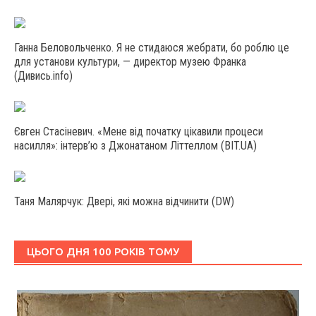
Ганна Беловольченко. Я не стидаюся жебрати, бо роблю це
для установи культури, — директор музею Франка
(Дивись.info)
Євген Стасіневич. «Мене від початку цікавили процеси
насилля»: інтерв’ю з Джонатаном Літтеллом (BIT.UA)
Таня Малярчук: Двері, які можна відчинити (DW)
ЦЬОГО ДНЯ 100 РОКІВ ТОМУ