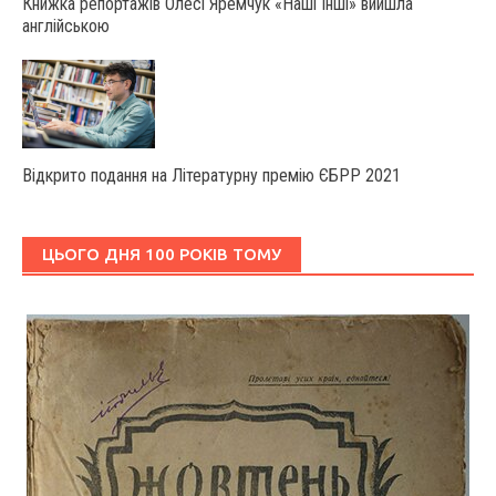
Книжка репортажів Олесі Яремчук «Наші Інші» вийшла
англійською
Відкрито подання на Літературну премію ЄБРР 2021
ЦЬОГО ДНЯ 100 РОКІВ ТОМУ