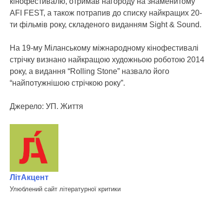
кінофестивалю, отримав нагороду на знаменитому
AFI FEST, а також потрапив до списку найкращих 20-
ти фільмів року, складеного виданням Sight & Sound.
На 19-му Міланському міжнародному кінофестивалі
стрічку визнано найкращою художньою роботою 2014
року, а видання “Rolling Stone” назвало його
“найпотужнішою стрічкою року”.
Джерело: УП. Життя
ЛітАкцент
Улюблений сайт літературної критики