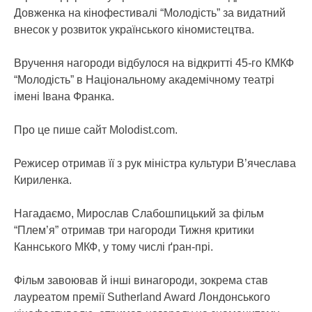
Довженка на кінофестивалі “Молодість” за видатний
внесок у розвиток українського кіномистецтва.
Вручення нагороди відбулося на відкритті 45-го КМКФ
“Молодість” в Національному академічному театрі
імені Івана Франка.
Про це пише сайт Molodist.com.
Режисер отримав її з рук міністра культури В’ячеслава
Кириленка.
Нагадаємо, Мирослав Слабошпицький за фільм
“Плем’я” отримав три нагороди Тижня критики
Каннського МКФ, у тому числі ґран-прі.
Фільм завоював й інші винагороди, зокрема став
лауреатом премії Sutherland Award Лондонського