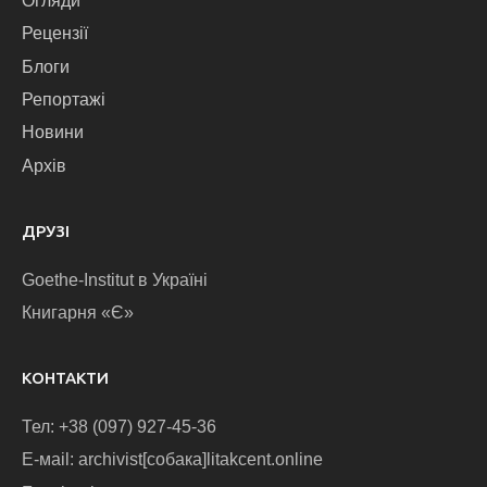
Огляди
Рецензії
Блоги
Репортажі
Новини
Архів
ДРУЗІ
Goethe-Institut в Україні
Книгарня «Є»
КОНТАКТИ
Тел: +38 (097) 927-45-36
E-маіl: archivist[собака]litakcent.online