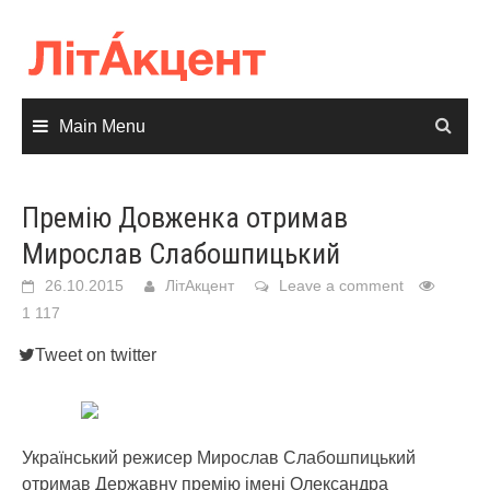
Skip
to
content
Main Menu
Премію Довженка отримав
Мирослав Слабошпицький
26.10.2015
ЛітАкцент
Leave a comment
1 117
Tweet on twitter
Український режисер Мирослав Слабошпицький
отримав Державну премію імені Олександра