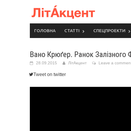
Skip
to
content
ГОЛОВНА
СТАТТІ
СПЕЦПРОЕКТИ
Вано Крюґер. Ранок Залізного 
28.09.2015
ЛітАкцент
Leave a commen
Tweet on twitter