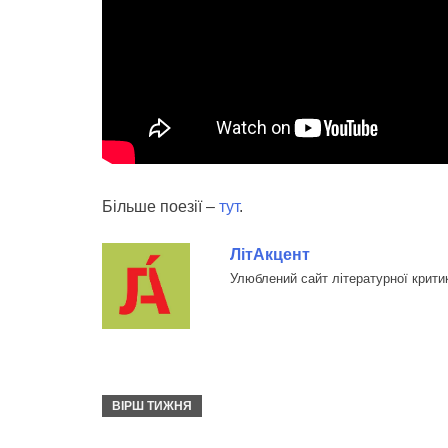
Більше поезії –
тут
.
ЛітАкцент
Улюблений сайт літературної крити
ВІРШ ТИЖНЯ