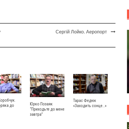
у
Сергій Лойко. Аеропорт
Коробчук.
Тарас Федюк
Юрко Позаяк
оряка до
«Заходить сонце…»
“Приходьте до мене
завтра”