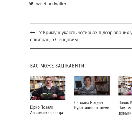
Tweet on twitter
У Криму шукають чотирьох підозрюваних 
Post
співпраці з Сенцовим
navigation
ВАС МОЖЕ ЗАЦІКАВИТИ
Павло 
Світлана Богдан.
Юрко Позаяк.
Лист м
Бурштинове колесо
Англійська балада
доньки