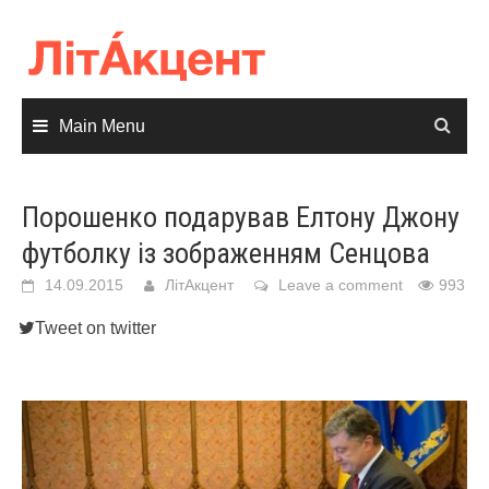
Skip
to
content
Main Menu
Порошенко подарував Елтону Джону
футболку із зображенням Сенцова
14.09.2015
ЛітАкцент
Leave a comment
993
Tweet on twitter