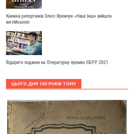
Книжка репортажів Олесі Яремчук «Наші Інші» вийшла
англійською
Відкрито подання на Літературну премію ЄБРР 2021
ЦЬОГО ДНЯ 100 РОКІВ ТОМУ