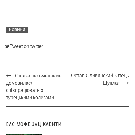
НОВИНИ
Tweet on twitter
Остап Сливинский. Отець
Спілка письменників
Post
домовилася
Шуплат
navigation
співпрацювати з
турецькими колегами
ВАС МОЖЕ ЗАЦІКАВИТИ