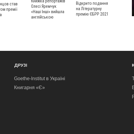
Книжка репортажів
Відкрито подання
нцов став
Олесі Яремчук
на Літературну
ом премії
«Наші Інші» вийшла
премію ЄБРР 2021
а
англійською
ДРУЗІ
Goethe-Institut в Україні
Книгарня «Є»
E