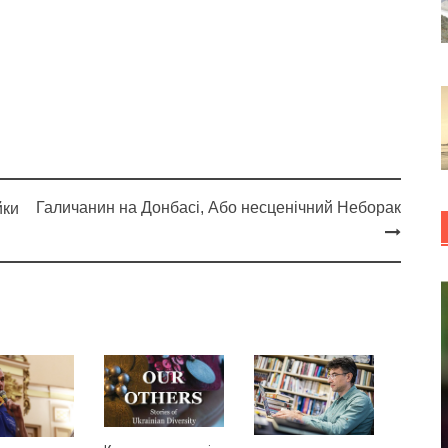
Галичанин на Донбасі, Або несценічний Неборак
йки