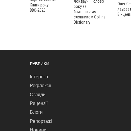
Локдаун — слово
Олег Се
Книги року
року за
лауреат
ВВС-2020
британським
Вінценз
словником Collins
Dictionary
РУБРИКИ
Інтерв'ю
Рефлексії
Огляди
Рецензії
Блоги
Репортажі
Новини