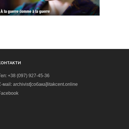
КОНТАКТИ
Тел: +38 (097) 927-45-36
-маіl: archivist[собака]litakcent.online
Facebook