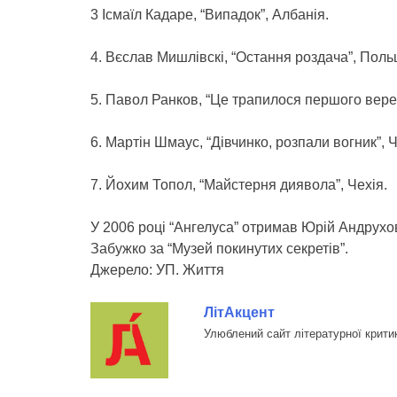
3 Ісмаїл Кадаре, “Випадок”, Албанія.
4. Вєслав Мишлівскі, “Остання роздача”, Поль
5. Павол Ранков, “Це трапилося першого верес
6. Мартін Шмаус, “Дівчинко, розпали вогник”, Ч
7. Йохим Топол, “Майстерня диявола”, Чехія.
У 2006 році “Ангелуса” отримав Юрій Андрухов
Забужко за “Музей покинутих секретів”.
Джерело: УП. Життя
ЛітАкцент
Улюблений сайт літературної крити