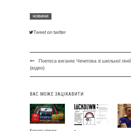
НОВИНИ
Tweet on twitter
Поетеса виганяє Чечетова зі шкільної ліні
Post
(відео)
navigation
ВАС МОЖЕ ЗАЦІКАВИТИ
Короткі списки