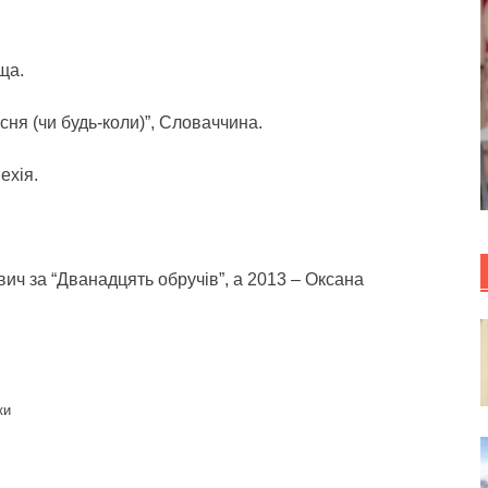
ща.
ня (чи будь-коли)”, Словаччина.
ехія.
ич за “Дванадцять обручів”, а 2013 – Оксана
ки