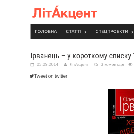
Skip
to
content
ГОЛОВНА
СТАТТІ
СПЕЦПРОЕКТИ
Ірванець – у короткому списку 
03.09.2014
ЛітАкцент
3 коментарі
Tweet on twitter