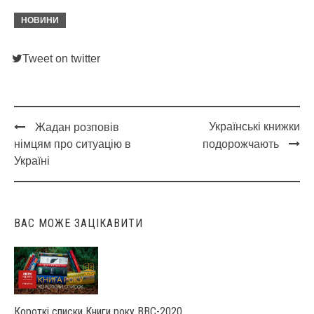
НОВИНИ
Tweet on twitter
Українські книжки
Жадан розповів
Post
німцям про ситуацію в
подорожчають
navigation
Україні
ВАС МОЖЕ ЗАЦІКАВИТИ
Короткі списки Книги року ВВС-2020