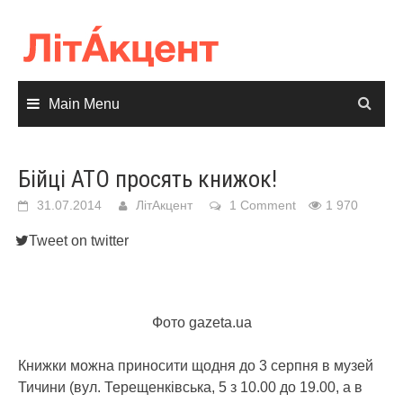
Skip
to
content
Main Menu
Бійці АТО просять книжок!
31.07.2014
ЛітАкцент
1 Comment
1 970
Tweet on twitter
Фото gazeta.ua
Книжки можна приносити щодня до 3 серпня в музей
Тичини (вул. Терещенківська, 5 з 10.00 до 19.00, а в