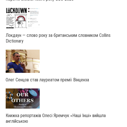
Локдаун — слово року за британським словником Collins
Dictionary
Олег Сенцов став лауреатом премії Вінценза
Книжка репортажів Олесі Яремчук «Наші Інші» вийшла
англійською