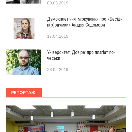
09.05.2019
Думокплетіння: міркування про «Бесіди
п(р)одумки» Андрія Содомори
17.04.2019
Університет. Довіра: про плагіат по-
чеськи
26.02.2019
РЕПОРТАЖІ