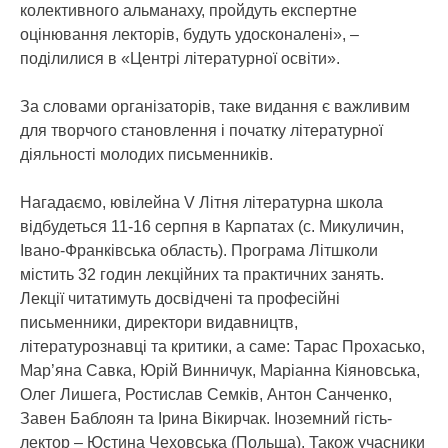
колективного альманаху, пройдуть експертне
оцінювання лекторів, будуть удосконалені», –
поділилися в «Центрі літературної освіти».
За словами організаторів, таке видання є важливим
для творчого становлення і початку літературної
діяльності молодих письменників.
Нагадаємо, ювілейна V Літня літературна школа
відбудеться 11-16 серпня в Карпатах (с. Микуличин,
Івано-Франківська область). Програма Літшколи
містить 32 годин лекційних та практичних занять.
Лекції читатимуть досвідчені та професійні
письменники, директори видавництв,
літературознавці та критики, а саме: Тарас Прохасько,
Мар’яна Савка, Юрій Винничук, Маріанна Кіяновська,
Олег Лишега, Ростислав Семків, Антон Санченко,
Завен Баблоян та Ірина Вікирчак. Іноземний гість-
лектор – Юстина Чеховська (Польща). Також учасники