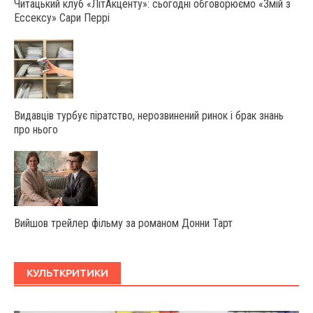
Читацький клуб «ЛітАкценту»: сьогодні обговорюємо «Змій з
Ессексу» Сари Перрі
Видавців турбує піратство, нерозвинений ринок і брак знань
про нього
Вийшов трейлер фільму за романом Донни Тарт
КУЛЬТКРИТИКИ