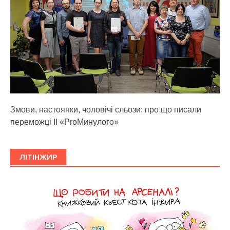
Змови, настоянки, чоловічі сльози: про що писали
переможці ІІ «ProМинулого»
ЛІТІНЖИР