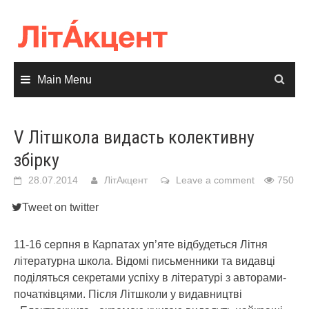
Skip
to
content
Main Menu
V Літшкола видасть колективну
збірку
28.07.2014
ЛітАкцент
Leave a comment
750
Tweet on twitter
11-16 серпня в Карпатах уп’яте відбудеться Літня
літературна школа. Відомі письменники та видавці
поділяться секретами успіху в літературі з авторами-
початківцями. Після Літшколи у видавництві