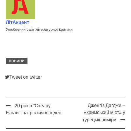
ЛітАкцент
Улюблений сайт літературної критики
НОВИНИ
Tweet on twitter
Дженгіз Дагджи –
20 років “Океану
Post
«кримський міст» у
Ельзи”: патріотичне відео
navigation
турецькі виміри