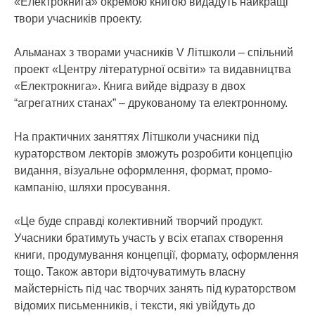
«Електрокнига» окремою книгою видадуть найкращі
твори учасників проекту.
Альманах з творами учасників V Літшколи – спільний
проект «Центру літературної освіти» та видавництва
«Електрокнига». Книга вийде відразу в двох
“агрегатних станах” – друкованому та електронному.
На практичних заняттях Літшколи учасники під
кураторством лекторів зможуть розробити концепцію
видання, візуальне оформлення, формат, промо-
кампанію, шляхи просування.
«Це буде справді колективний творчий продукт.
Учасники братимуть участь у всіх етапах створення
книги, продумування концепції, формату, оформлення
тощо. Також автори відточуватимуть власну
майстерність під час творчих занять під кураторством
відомих письменників, і тексти, які увійдуть до