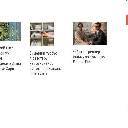
кий клуб
Вийшов трейлер
енту»:
Видавців турбує
фільму за романом
ні
піратство,
Донни Тарт
рюємо «Змій
нерозвинений
су» Сари
ринок і брак знань
про нього