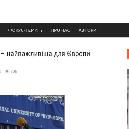
ФОКУС-ТЕМИ
ПРО НАС
АВТОРИ
а – найважливіша для Європи
t
705