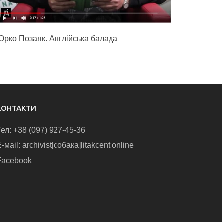
Юрко Позаяк. Англійська балада
КОНТАКТИ
Тел: +38 (097) 927-45-36
-маіl: archivist[собака]litakcent.online
Facebook