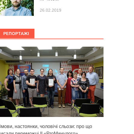
26.02.2019
РЕПОРТАЖІ
Змови, настоянки, чоловічі сльози: про що
писали переможці ІІ «ProМинулого»