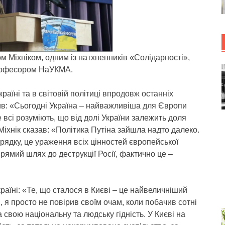
ом Міхніком, одним із натхненників «Солідарності»,
професором НаУКМА.
країні та в світовій політиці впродовж останніх
в: «Сьогодні Україна – найважливіша для Європи
те всі розуміють, що від долі України залежить доля
Міхнік сказав: «Політика Путіна зайшла надто далеко.
рядку, це ураження всіх цінностей європейської
прямий шлях до деструкції Росії, фактично це –
раїні: «Те, що сталося в Києві – це найвеличніший
 я просто не повірив своїм очам, коли побачив сотні
а свою національну та людську гідність. У Києві на