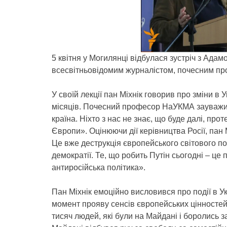
5 квітня у Могилянці відбулася зустріч з Адам
всесвітньовідомим журналістом, почесним 
У своїй лекції пан Міхнік говорив про зміни в У
місяців. Почесний професор НаУКМА зауважи
країна. Ніхто з нас не знає, що буде далі, про
Європи». Оцінюючи дії керівництва Росії, пан 
Це вже деструкція європейського світового по
демократії. Те, що робить Путін сьогодні – це 
антиросійська політика».
Пан Міхнік емоційно висловився про події в Ук
момент прояву сенсів європейських цінностей,
тисяч людей, які були на Майдані і боролись з