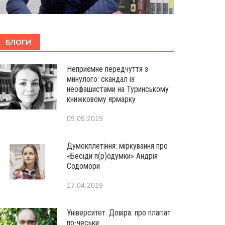
БЛОГИ
Неприємне передчуття з
минулого: скандал із
неофашистами на Туринському
книжковому ярмарку
09.05.2019
Думокплетіння: міркування про
«Бесіди п(р)одумки» Андрія
Содомори
17.04.2019
Університет. Довіра: про плагіат
по-чеськи