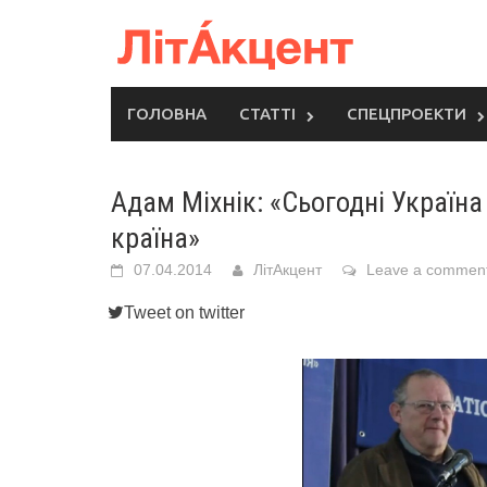
Skip
to
content
ГОЛОВНА
СТАТТІ
СПЕЦПРОЕКТИ
Адам Міхнік: «Сьогодні Україн
країна»
07.04.2014
ЛітАкцент
Leave a commen
Tweet on twitter