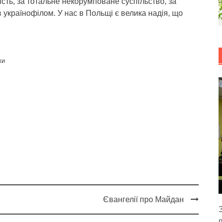
ість, за тотальне некорумповане суспільство, за
в українофілом. У нас в Польщі є велика надія, що
ки
Євангелії про Майдан