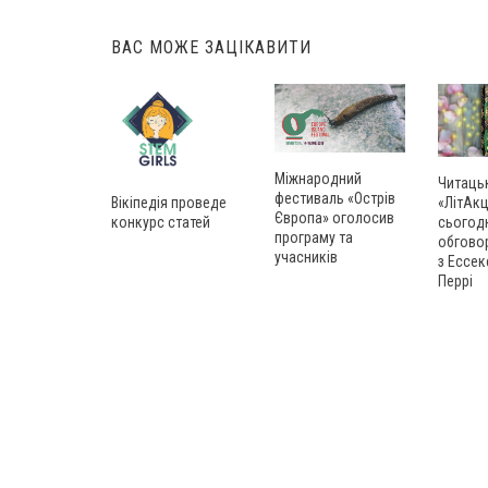
navigation
ВАС МОЖЕ ЗАЦІКАВИТИ
Міжнародний
Читаць
фестиваль «Острів
Вікіпедія проведе
«ЛітАкц
Європа» оголосив
конкурс статей
сьогод
програму та
обгово
учасників
з Ессек
Перрі