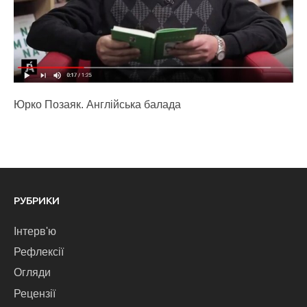
Юрко Позаяк. Англійська балада
РУБРИКИ
Інтерв'ю
Рефлексії
Огляди
Рецензії