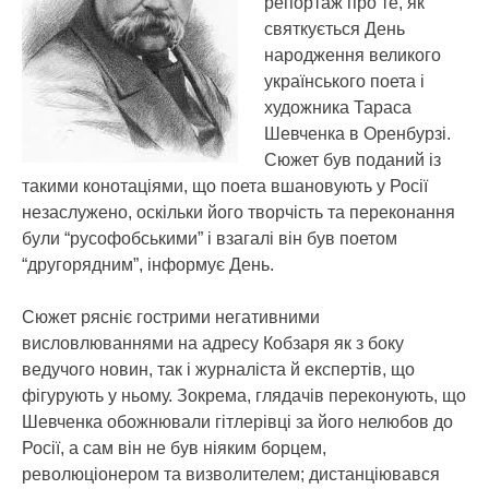
репортаж про те, як
святкується День
народження великого
українського поета і
художника Тараса
Шевченка в Оренбурзі.
Сюжет був поданий із
такими конотаціями, що поета вшановують у Росії
незаслужено, оскільки його творчість та переконання
були “русофобськими” і взагалі він був поетом
“другорядним”, інформує День.
Сюжет рясніє гострими негативними
висловлюваннями на адресу Кобзаря як з боку
ведучого новин, так і журналіста й експертів, що
фігурують у ньому. Зокрема, глядачів переконують, що
Шевченка обожнювали гітлерівці за його нелюбов до
Росії, а сам він не був ніяким борцем,
революціонером та визволителем; дистанціювався