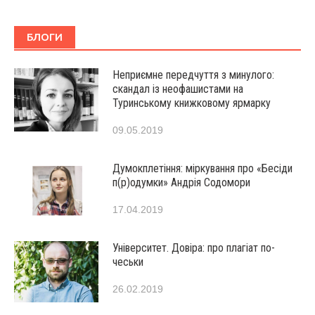
БЛОГИ
Неприємне передчуття з минулого:
скандал із неофашистами на
Туринському книжковому ярмарку
09.05.2019
Думокплетіння: міркування про «Бесіди
п(р)одумки» Андрія Содомори
17.04.2019
Університет. Довіра: про плагіат по-
чеськи
26.02.2019