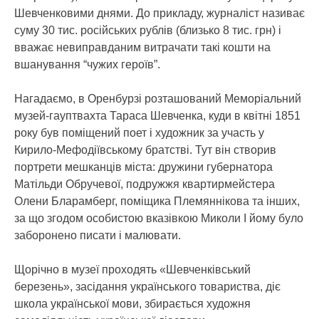
Шевченковими днями. До прикладу, журналіст називає
суму 30 тис. російських рублів (близько 8 тис. грн) і
вважає невиправданим витрачати такі кошти на
вшанування “чужих героїв”.
Нагадаємо, в Оренбурзі розташований Меморіальний
музей-гауптвахта Тараса Шевченка, куди в квітні 1851
року був поміщений поет і художник за участь у
Кирило-Мефодіївському братстві. Тут він створив
портрети мешканців міста: дружини губернатора
Матільди Обручевої, подружжя квартирмейстера
Олени Бларамберг, поміщика Племяннікова та інших,
за що згодом особистою вказівкою Миколи I йому було
заборонено писати і малювати.
Щорічно в музеї проходять «Шевченківський
березень», засідання українського товариства, діє
школа української мови, збирається художня