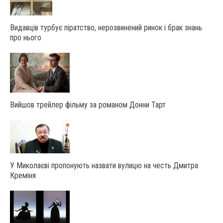
Видавців турбує піратство, нерозвинений ринок і брак знань
про нього
Вийшов трейлер фільму за романом Донни Тарт
У Миколаєві пропонують назвати вулицю на честь Дмитра
Креміня