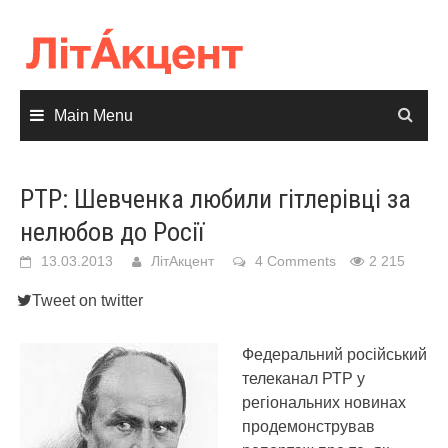
Skip
to
content
Main Menu
РТР: Шевченка любили гітлерівці за
нелюбов до Росії
13.03.2013
ЛітАкцент
4 Comments
2 215
Tweet on twitter
Федеральний російський
телеканал РТР у
регіональних новинах
продемонстрував