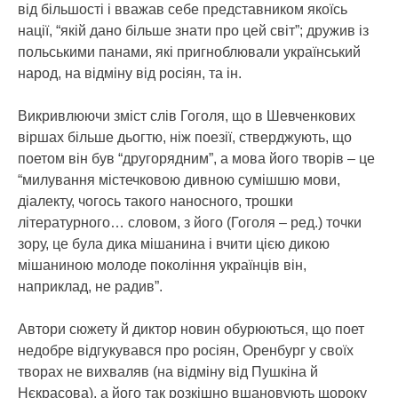
від більшості і вважав себе представником якоїсь
нації, “якій дано більше знати про цей світ”; дружив із
польськими панами, які пригноблювали український
народ, на відміну від росіян, та ін.
Викривлюючи зміст слів Гоголя, що в Шевченкових
віршах більше дьогтю, ніж поезії, стверджують, що
поетом він був “другорядним”, а мова його творів – це
“милування містечковою дивною сумішшю мови,
діалекту, чогось такого наносного, трошки
літературного… словом, з його (Гоголя – ред.) точки
зору, це була дика мішанина і вчити цією дикою
мішаниною молоде покоління українців він,
наприклад, не радив”.
Автори сюжету й диктор новин обурюються, що поет
недобре відгукувався про росіян, Оренбург у своїх
творах не вихваляв (на відміну від Пушкіна й
Нєкрасова), а його так розкішно вшановують щороку