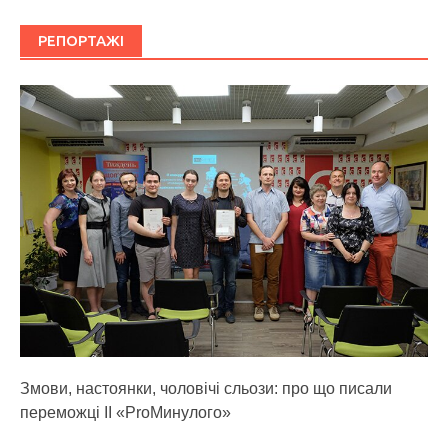
РЕПОРТАЖІ
Змови, настоянки, чоловічі сльози: про що писали
переможці ІІ «ProМинулого»