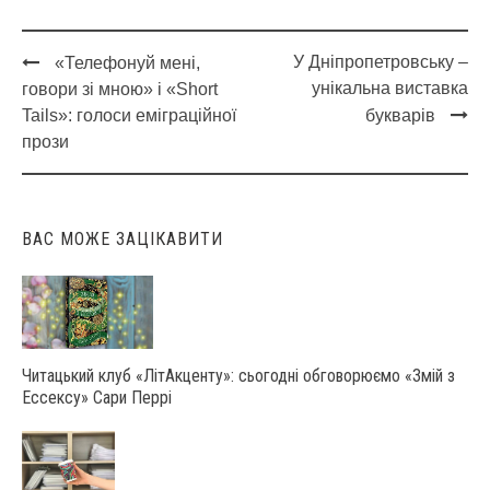
У Дніпропетровську –
«Телефонуй мені,
Post
унікальна виставка
говори зі мною» і «Short
navigation
Tails»: голоси еміграційної
букварів
прози
ВАС МОЖЕ ЗАЦІКАВИТИ
Читацький клуб «ЛітАкценту»: сьогодні обговорюємо «Змій з
Ессексу» Сари Перрі