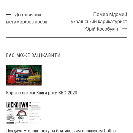
Помер відомий
До одвічних
Post
український карикатурист
метаморфоз поезії
navigation
Юрій Кособукін
ВАС МОЖЕ ЗАЦІКАВИТИ
Короткі списки Книги року ВВС-2020
Локдаун — слово року за британським словником Collins