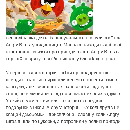
несподіванка для всіх шанувальників популярної гри
Angry Birds: у видавництві Machaon виходять дві нові
ілюстровані книжки про пригоди в світі Angry Birds із
серії «Хто врятує світ?», пишуть у блозі knig.org.ua.
У першій із двох історій – «Той ще подаруночок» –
«сердиті пташки» вирішили весело провести зимові
канікули, але, виявляється, їхні вороги, підступні
свині, не відмовилися від повсякчасних злих задумів.
У якийсь момент виявляється, що всі різдвяні
подарунки зникли. А друга історія – «У колі друзів не
клацай дзьобом!» – присвячена Геловіну, коли Angry
Birds пішли по цукерки, а потрапили у великі пригоди.