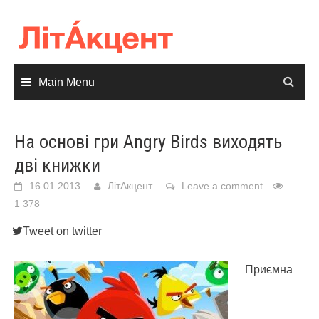
Skip
to
content
Main Menu
На основі гри Angry Birds виходять
дві книжки
16.01.2013
ЛітАкцент
Leave a comment
1 378
Tweet on twitter
Приємна