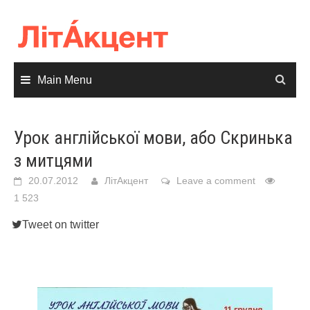
Skip
to
content
Main Menu
Урок англійської мови, або Скринька
з митцями
20.07.2012
ЛітАкцент
Leave a comment
1 523
Tweet on twitter