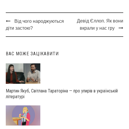
Девід Єллоп. Як вони
Від чого народжуються
Post
діти застою?
вкрали у нас гру
navigation
ВАС МОЖЕ ЗАЦІКАВИТИ
Мартин Якуб, Світлана Тараторіна — про упирів в українській
літературі