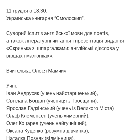
11 грудня о 18.30.
Українська книгарня “Смолоскип”.
Суворий іспит з англійської мови для поетів,
а також літературні читання і презентація видання
«Скринька зі шпаргалками: англійські дієслова у
віршах і малюнках».
Вчителька: Олеся Мамчич
Учні:
Іван Андрусяк (учень найстаршенький),
Світлана Богдан (учениця з Троєщини),
Ярослав Гадзінський (учень із Великого Міста)
Олаф Клеменсен (учень химерний),
Олег Коцарев (учень найгучніший),
Оксана Куценко (розумна дівчинка),
Наталка Позняк (відмінниця),