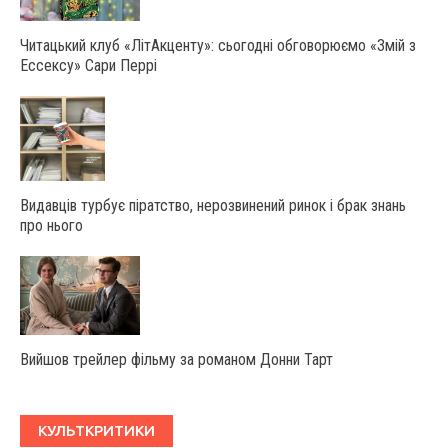
Читацький клуб «ЛітАкценту»: сьогодні обговорюємо «Змій з
Ессексу» Сари Перрі
Видавців турбує піратство, нерозвинений ринок і брак знань
про нього
Вийшов трейлер фільму за романом Донни Тарт
КУЛЬТКРИТИКИ