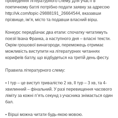
проведення літературного слему.
Для участі в
поетичному батлі потрібно подати заявку за адресою
http://vk.com/topic-29888191_26664544, вказавши
прізвище, ім’я, місто та подавши власний вірш.
Конкурс передбачає два етапи: спочатку читатимуть
поезії Івана Франка, а наступного дня – власні тексти.
Окрім грошової винагороди, переможець отримає
можливість виступити на літературних читаннях
корифеїв батлу, що відбудеться на третій день фесту.
Правила літературного слему:
• І тур – це виступ тривалістю 2 хв, ІІ тур – 3 хв, та 4-
хвилинний – фінальний. У разі перевищення часового
ліміту за кожні п’ять секунд з учасника знімається один
бал.
• Вірші можна читати будь-якою мовою.