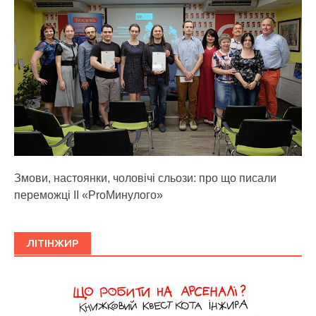
Змови, настоянки, чоловічі сльози: про що писали
переможці ІІ «ProМинулого»
ЛІТІНЖИР