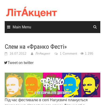
Skip
to
content
Main Menu
Слем на «Франко Фесті»
16.07.2012
ЛітАкцент
1 Comment
1 295
Tweet on twitter
Під час фестивалю в селі Нагуєвичі планується