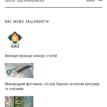
Post
проза” від Коверзнєва
вино
navigation
ВАС МОЖЕ ЗАЦІКАВИТИ
Вікіпедія проведе конкурс статей
Міжнародний фестиваль «Острів Європа» оголосив програму
та учасників