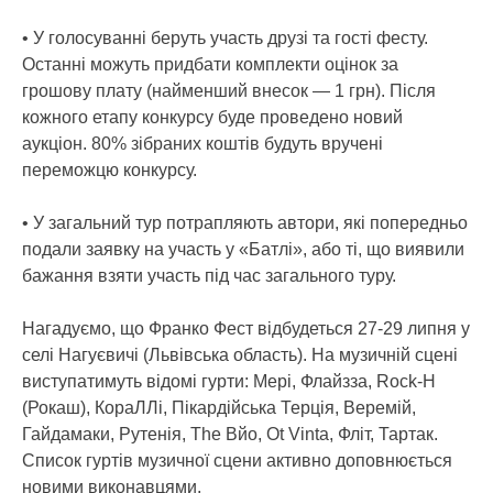
• У голосуванні беруть участь друзі та гості фесту.
Останні можуть придбати комплекти оцінок за
грошову плату (найменший внесок — 1 грн). Після
кожного етапу конкурсу буде проведено новий
аукціон. 80% зібраних коштів будуть вручені
переможцю конкурсу.
• У загальний тур потрапляють автори, які попередньо
подали заявку на участь у «Батлі», або ті, що виявили
бажання взяти участь під час загального туру.
Нагадуємо, що Франко Фест відбудеться 27-29 липня у
селі Нагуєвичі (Львівська область). На музичній сцені
виступатимуть відомі гурти: Мері, Флайзза, Rock-H
(Рокаш), КораЛЛі, Пікардійська Терція, Веремій,
Гайдамаки, Рутенія, The Вйо, Оt Vinta, Фліт, Тартак.
Список гуртів музичної сцени активно доповнюється
новими виконавцями.