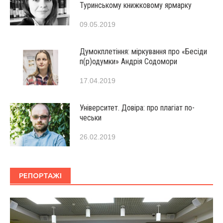
Туринському книжковому ярмарку
09.05.2019
Думокплетіння: міркування про «Бесіди
п(р)одумки» Андрія Содомори
17.04.2019
Університет. Довіра: про плагіат по-
чеськи
26.02.2019
РЕПОРТАЖІ