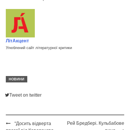
ЛітАкцент
Улюблений сайт літературної критики
НОВИНИ
Tweet on twitter
Рей Бредбері. Кульбабове
“Досить відверта