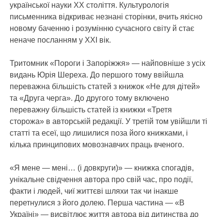
української науки XX століття. Культурологія
письменника відкриває незнані сторінки, вчить якісно
новому баченню і розумінню сучасного світу й стає
неначе посланням у XXI вік.
Тритомник «Пороги і Запоріжжя» — найповніше з усіх
видань Юрія Шереха. До першого тому ввійшла
переважна більшість статей з книжок «Не для дітей»
та «Друга черга». До другого тому включено
переважну більшість статей із книжки «Третя
сторожа» в авторській редакції. У третій том увійшли ті
статті та есеї, що лишилися поза його книжками, і
кілька принципових мовознавчих праць вченого.
«Я мене — мені… (і довкруги)» — книжка спогадів,
унікальне свідчення автора про свій час, про події,
факти і людей, чиї життєві шляхи так чи інакше
перетнулися з його долею. Перша частина — «В
Україні» — висвітлює життя автора від дитинства до