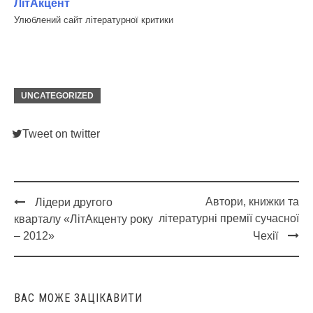
ЛітАкцент
Улюблений сайт літературної критики
UNCATEGORIZED
Tweet on twitter
Автори, книжки та
Лідери другого
Post
літературні премії сучасної
кварталу «ЛітАкценту року
navigation
– 2012»
Чехії
ВАС МОЖЕ ЗАЦІКАВИТИ