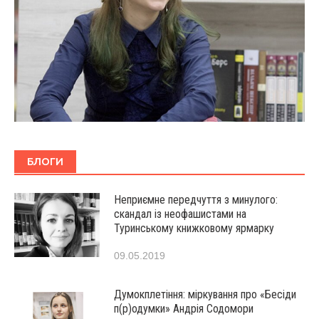
БЛОГИ
Неприємне передчуття з минулого:
скандал із неофашистами на
Туринському книжковому ярмарку
09.05.2019
Думокплетіння: міркування про «Бесіди
п(р)одумки» Андрія Содомори