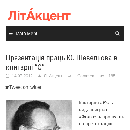
Skip
to
content
Main Menu
Презентація праць Ю. Шевельова в
книгарні “Є”
14.07.2012
ЛітАкцент
1 Comment
1 195
Tweet on twitter
Книгарня «Є» та
видавництво
«Фоліо» запрошують
на презентацію