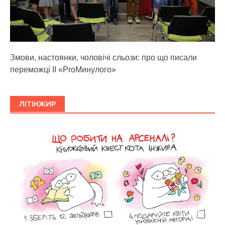
Змови, настоянки, чоловічі сльози: про що писали
переможці ІІ «ProМинулого»
ЛІТІНЖИР