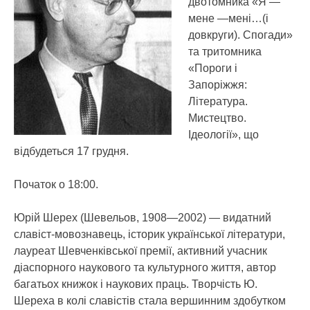
двотомника «Я —
мене —мені…(і
довкруги). Спогади»
та тритомника
«Пороги і
Запоріжжя:
Література.
Мистецтво.
Ідеології», що
відбудеться 17 грудня.
Початок о 18:00.
Юрій Шерех (Шевельов, 1908—2002) — видатний
славіст-мовознавець, історик української літератури,
лауреат Шевченківської премії, активний учасник
діаспорного наукового та культурного життя, автор
багатьох книжок і наукових праць. Творчість Ю.
Шереха в колі славістів стала вершинним здобутком