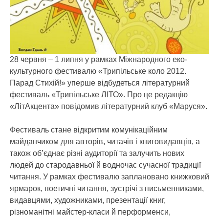
28 червня – 1 липня у рамках Міжнародного еко-
культурного фестивалю «Трипільське коло 2012.
Парад Стихій!» уперше відбудеться літературний
фестиваль «Трипільське ЛІТО».
Про це редакцію
«ЛітАкцента» повідомив літературний клуб «Маруся».
Фестиваль стане відкритим комунікаційним
майданчиком для авторів, читачів і книговидавців, а
також об’єднає різні аудиторії та залучить нових
людей до стародавньої й водночас сучасної традиції
читання. У рамках фестивалю заплановано книжковий
ярмарок, поетичні читання, зустрічі з письменниками,
видавцями, художниками, презентації книг,
різноманітні майстер-класи й перформенси,