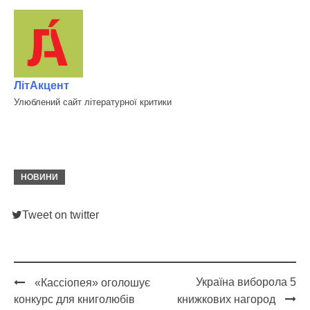
ЛітАкцент
Улюблений сайт літературної критики
НОВИНИ
Tweet on twitter
Україна виборола 5
«Кассіопея» оголошує
Post
конкурс для книголюбів
книжкових нагород