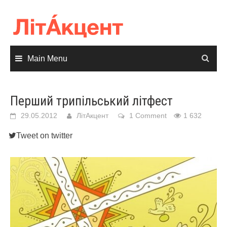
Skip
to
content
Main Menu
Перший трипільський літфест
29.05.2012
ЛітАкцент
1 Comment
1 632
Tweet on twitter