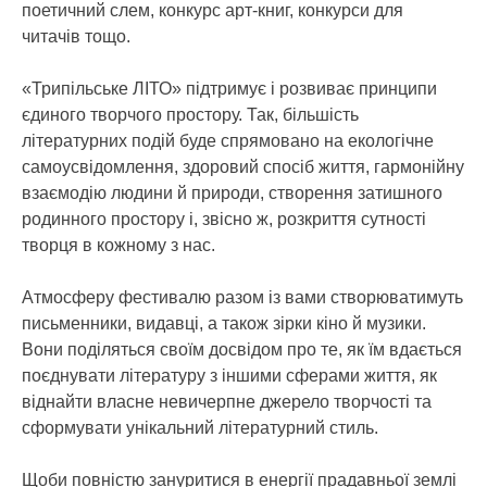
поетичний слем, конкурс арт-книг, конкурси для
читачів тощо.
«Трипільське ЛІТО» підтримує і розвиває принципи
єдиного творчого простору. Так, більшість
літературних подій буде спрямовано на екологічне
самоусвідомлення, здоровий спосіб життя, гармонійну
взаємодію людини й природи, створення затишного
родинного простору і, звісно ж, розкриття сутності
творця в кожному з нас.
Атмосферу фестивалю разом із вами створюватимуть
письменники, видавці, а також зірки кіно й музики.
Вони поділяться своїм досвідом про те, як їм вдається
поєднувати літературу з іншими сферами життя, як
віднайти власне невичерпне джерело творчості та
сформувати унікальний літературний стиль.
Щоби повністю зануритися в енергії прадавньої землі