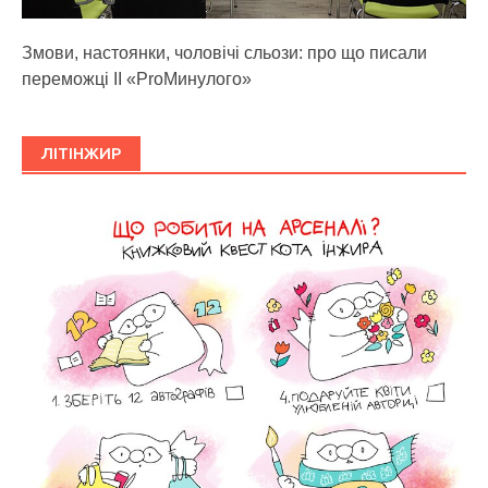
Змови, настоянки, чоловічі сльози: про що писали
переможці ІІ «ProМинулого»
ЛІТІНЖИР