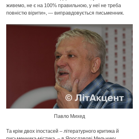
живемо, не є на 100% правильною, у неї не треба
повністю вірити», — виправдовується письменник.
Павло Михед
Та крім двох іпостасей – літературного критика й
письменника-містика, – в Ярославові Мельнику