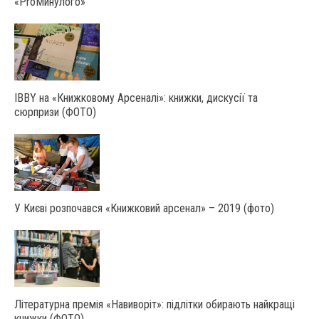
«ProМинулого»
IBBY на «Книжковому Арсеналі»: книжки, дискусії та
сюрпризи (ФОТО)
У Києві розпочався «Книжковий арсенал» – 2019 (фото)
Літературна премія «Навиворіт»: підлітки обирають найкращі
книжки (ФОТО)