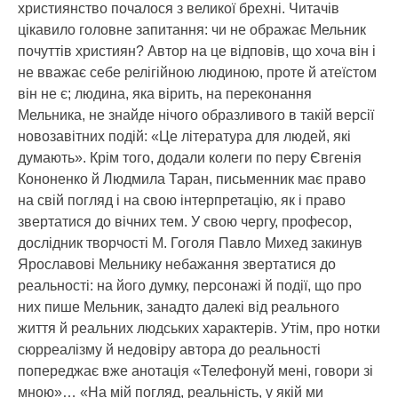
християнство почалося з великої брехні. Читачів
цікавило головне запитання: чи не ображає Мельник
почуттів християн? Автор на це відповів, що хоча він і
не вважає себе релігійною людиною, проте й атеїстом
він не є; людина, яка вірить, на переконання
Мельника, не знайде нічого образливого в такій версії
новозавітних подій: «Це література для людей, які
думають». Крім того, додали колеги по перу Євгенія
Кононенко й Людмила Таран, письменник має право
на свій погляд і на свою інтерпретацію, як і право
звертатися до вічних тем. У свою чергу, професор,
дослідник творчості М. Гоголя Павло Михед закинув
Ярославові Мельнику небажання звертатися до
реальності: на його думку, персонажі й події, що про
них пише Мельник, занадто далекі від реального
життя й реальних людських характерів. Утім, про нотки
сюрреалізму й недовіру автора до реальності
попереджає вже анотація «Телефонуй мені, говори зі
мною»… «На мій погляд, реальність, у якій ми