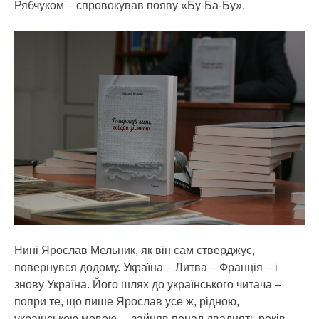
Рябчуком – спровокував появу «Бу-Ба-Бу».
Нині Ярослав Мельник, як він сам стверджує,
повернувся додому. Україна – Литва – Франція – і
знову Україна. Його шлях до українського читача –
попри те, що пише Ярослав усе ж, рідною,
українською мовою, – зайняв понад двадцять років