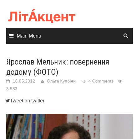
Skip
to
content
Main Menu
Ярослав Мельник: повернення
додому (ФОТО)
18.05.2012
Ольга Купріян
4 Comments
3 583
Tweet on twitter