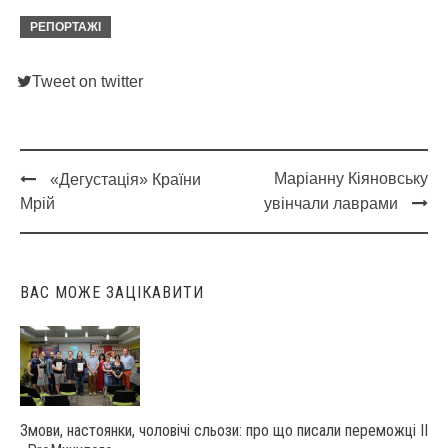
РЕПОРТАЖІ
Tweet on twitter
Маріанну Кіяновську
«Дегустація» Країни
Post
Мрій
увінчали лаврами
navigation
ВАС МОЖЕ ЗАЦІКАВИТИ
Змови, настоянки, чоловічі сльози: про що писали переможці ІІ