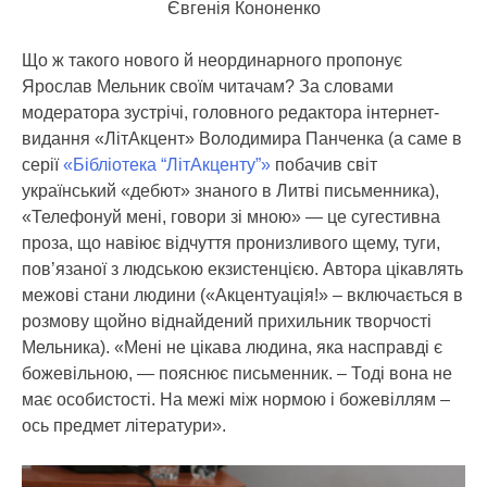
Євгенія Кононенко
Що ж такого нового й неординарного пропонує
Ярослав Мельник своїм читачам? За словами
модератора зустрічі, головного редактора інтернет-
видання «ЛітАкцент» Володимира Панченка (а саме в
серії
«Бібліотека “ЛітАкценту”»
побачив світ
український «дебют» знаного в Литві письменника),
«Телефонуй мені, говори зі мною» — це сугестивна
проза, що навіює відчуття пронизливого щему, туги,
пов’язаної з людською екзистенцією. Автора цікавлять
межові стани людини («Акцентуація!» – включається в
розмову щойно віднайдений прихильник творчості
Мельника). «Мені не цікава людина, яка насправді є
божевільною, — пояснює письменник. – Тоді вона не
має особистості. На межі між нормою і божевіллям –
ось предмет літератури».