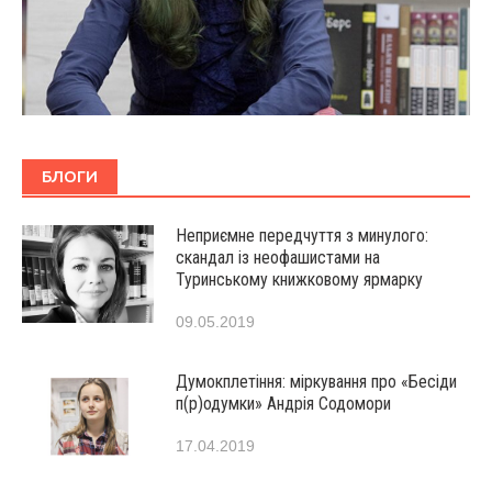
БЛОГИ
Неприємне передчуття з минулого:
скандал із неофашистами на
Туринському книжковому ярмарку
09.05.2019
Думокплетіння: міркування про «Бесіди
п(р)одумки» Андрія Содомори
17.04.2019