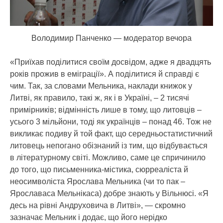
Володимир Панченко — модератор вечора
«Приїхав поділитися своїм досвідом, адже я двадцять
років прожив в еміграції». А поділитися й справді є
чим. Так, за словами Мельника, наклади книжок у
Литві, як правило, такі ж, як і в Україні, – 2 тисячі
примірників; відмінність лише в тому, що литовців –
усього 3 мільйони, тоді як українців – понад 46. Тож не
викликає подиву й той факт, що середньостатистичний
литовець непогано обізнаний із тим, що відбувається
в літературному світі. Можливо, саме це спричинило
до того, що письменника-містика, сюрреаліста й
неосимволіста Ярослава Мельника (чи то пак –
Ярославаса Мельнікаса) добре знають у Вільнюсі. «Я
десь на рівні Андруховича в Литві», — скромно
зазначає Мельник і додає, що його нерідко