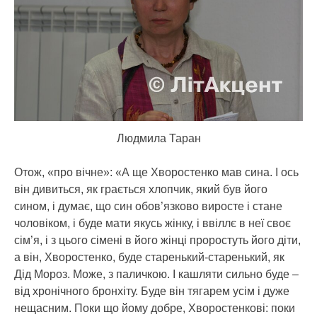
Людмила Таран
Отож, «про вічне»: «А ще Хворостенко мав сина. І ось
він дивиться, як грається хлопчик, який був його
сином, і думає, що син обов’язково виросте і стане
чоловіком, і буде мати якусь жінку, і ввіллє в неї своє
сім’я, і з цього сімені в його жінці проростуть його діти,
а він, Хворостенко, буде старенький-старенький, як
Дід Мороз. Може, з паличкою. І кашляти сильно буде –
від хронічного бронхіту. Буде він тягарем усім і дуже
нещасним. Поки що йому добре, Хворостенкові: поки