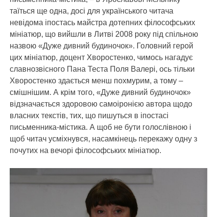
таїться ще одна, досі для українського читача
невідома іпостась майстра дотепних філософських
мініатюр, що вийшли в Литві 2008 року під спільною
назвою «Дуже дивний будиночок». Головний герой
цих мініатюр, доцент Хворостенко, чимось нагадує
славнозвісного Пана Теста Поля Валері, ось тільки
Хворостенко здається менш похмурим, а тому –
смішнішим. А крім того, «Дуже дивний будиночок»
відзначається здоровою самоіронією автора щодо
власних текстів, тих, що пишуться в іпостасі
письменника-містика. А щоб не бути голослівною і
щоб читач усміхнувся, насамкінець перекажу одну з
почутих на вечорі філософських мініатюр.