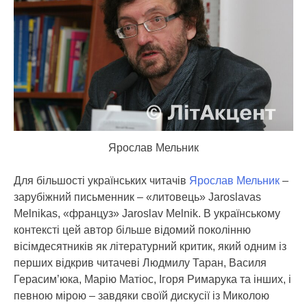
Ярослав Мельник
Для більшості українських читачів
Ярослав Мельник
–
зарубіжний письменник – «литовець» Jaroslavas
Melnikas, «француз» Jaroslav Melnik.
В українському
контексті цей автор більше відомий поколінню
вісімдесятників як літературний критик, який одним із
перших відкрив читачеві Людмилу Таран, Василя
Герасим’юка, Марію Матіос, Ігоря Римарука та інших, і
певною мірою – завдяки своїй дискусії із Миколою