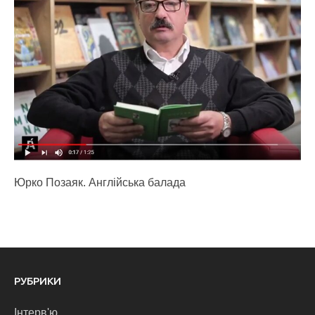
Юрко Позаяк. Англійська балада
РУБРИКИ
Інтерв'ю