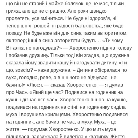
що він не старий і майже болячок ще не має, тільки
грижа, але це не страшно. Але роки швидко
пролетять, усе зміниться. Не буде ні здоров’я, ні
теперішніх грошей, ні радості батьківства, яке буде
позаду. Не буде вже він для сина таким авторитетом,
як тепер; інші в сина авторитети будуть… «Ти чому
Віталіка не нагодував?» — Хворостенко підняв голову
і побачив дружину. Тільки тоді він згадав, що дружина
сказала йому зварити кашу й нагодувати дитину. «Ти
що, зовсім? – каже дружина. – Дитина обісралася по
вуха, голодна, реве, а він нічого не відчуває і не
бачить!» «Люся, — сказав Хворостенко, — я думав
про Час». «Який ще час? Подивися на годинник на
кухні, і дізнаєшся час». Хворостенко пішов на кухню,
подивився на годинник на стіні; на годиннику сиділа
муха і ворушила крильцями. Хворостенко подивився
на годинник, але бачив не час, а муху. Муха – це
життя, — подумав Хворостенко. У цю мить муха
піднялася, задзижчала й вилетіла у кватирку. Життя