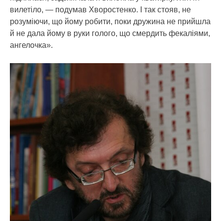
вилетіло, — подумав Хворостенко. І так стояв, не
розуміючи, що йому робити, поки дружина не прийшла
й не дала йому в руки голого, що смердить фекаліями,
ангелочка».