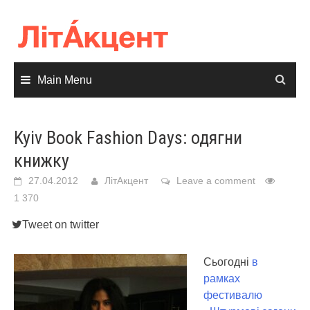
Skip
to
content
Main Menu
Kyiv Book Fashion Days: одягни
книжку
27.04.2012
ЛітАкцент
Leave a comment
1 370
Tweet on twitter
Сьогодні
в
рамках
фестивалю