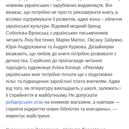
новинки українських і зарубіжних видавництв. Він
вважає, що потрібно не просто рекламувати книгу, а
всіляко підтримувати її розвиток, адже вона – обличчя
української культури. Відомий модний бренд
Соболєва-Вронська з українських письменників
читають Ліну Костенко, Марію Матіос, Оксану Забужко,
Юрія Андруховича та Андрія Куркова. Дизайнерки
вважають, що любов до книги потрібно розвивати з
дитинства. Серйозно до пропаганди читання
підходить художниця Аліна Копиця. «Рекламу
українських книг потрібно почати ще з податкових
пільг та підвищення заробітної плати вчителям. Адже
від того, як літературу викладають у школі, залежить і
її сприйняття в майбутньому. Не допускати
рейдерських атак
на книжкові магазини, а навпаки —
сприяти відкриттю нових бібліотек та книгарень», —
коментує майстриня.