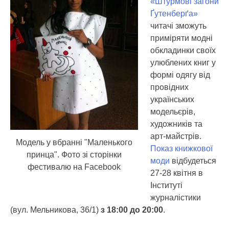
«Штурмові загони
Ґутенберґа»
читачі зможуть
приміряти модні
обкладинки своїх
улюблених книг у
формі одягу від
провідних
українських
модельєрів,
художників та
арт-майстрів.
Модель у вбранні "Маленького
Показ книжкової
принца". Фото зі сторінки
моди
відбудеться
фестивалю на Facebook
27-28 квітня в
Інституті
журналістики
(вул. Мельникова, 36/1)
з 18:00 до 20:00
.