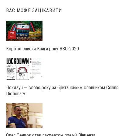
ВАС МОЖЕ ЗАЦІКАВИТИ
Короткі списки Книги року ВВС-2020
Локдаун — слово року за британським словником Collins
Dictionary
Олег Сенцов став лауреатом премії Вінценза