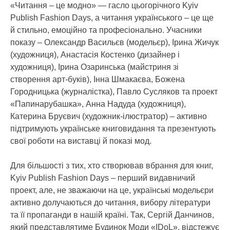
«Читання – це модно» — гасло цьогорічного Kyiv
Publish Fashion Days, а читання українського – це ще
й стильно, емоційно та професіонально. Учасники
показу – Олександр Васильєв (модельєр), Ірина Жичук
(художниця), Анастасія Костенко (дизайнер і
художниця), Ірина Озаринська (майстриня зі
створення арт-буків), Інна Шмакаєва, Божена
Городницька (журналістка), Павло Сусляков та проект
«Папинарубашка», Анна Надуда (художниця),
Катерина Бруєвич (художник-ілюстратор) – активно
підтримують українське книговидання та презентують
свої роботи на виставці й показі мод.
Для більшості з тих, хто створював вбрання для книг,
Kyiv Publish Fashion Days – перший видавничий
проект, але, не зважаючи на це, українські модельєри
активно долучаються до читання, вибору літератури
та її пропаганди в нашій країні. Так, Сергій Данчинов,
який представлятиме Будинок Моди «IDoL», відстежує