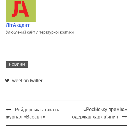
ЛітАкцент
Улюблений сайт літературної критики
НОВИНИ
Tweet on twitter
«Російську премію»
Рейдерська атака на
Post
журнал «Всесвіт»
одержав харків’янин
navigation