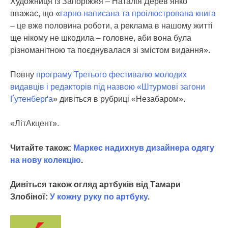
Художниця із Запоріжжя – Наталія Дерев’янко
вважає, що «
гарно написана та проілюстрована книга
– це вже половина роботи, а реклама в нашому житті
ще нікому не шкодила – головне, аби вона була
різноманітною та поєднувалася зі змістом видання».
Повну
програму Третього фестивалю молодих
видавців і редакторів під назвою «Штурмові загони
Ґутенберґа
» дивіться в рубриці «Незабаром».
«ЛітАкцент».
Читайте також:
Маркес надихнув дизайнера одягу
на нову колекцію
.
Дивіться також огляд артбуків від Тамари
Злобіної:
У кожну руку по артбуку
.