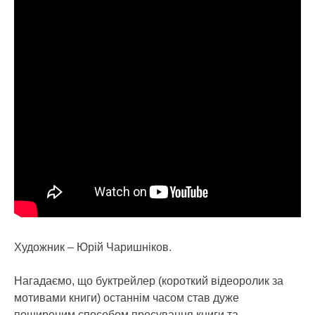
Художник – Юрій Чаришніков.
Нагадаємо, що буктрейлер (короткий відеоролик за
мотивами книги) останнім часом став дуже
поширеним способом просування книги та