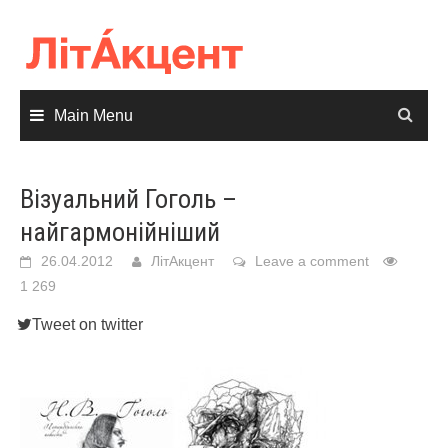
Skip
to
content
Main Menu
Візуальний Гоголь –
найгармонійніший
26.04.2012
ЛітАкцент
Leave a comment
1 269
Tweet on twitter