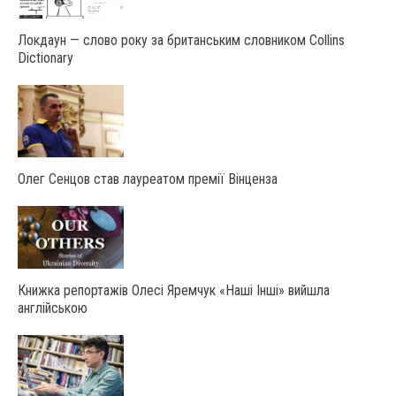
Локдаун — слово року за британським словником Collins
Dictionary
Олег Сенцов став лауреатом премії Вінценза
Книжка репортажів Олесі Яремчук «Наші Інші» вийшла
англійською