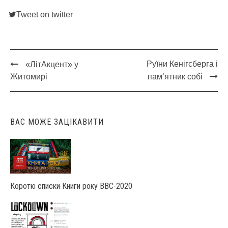
Tweet on twitter
Руїни Кенігсберга і
«ЛітАкцент» у
Post
Житомирі
пам’ятник собі
navigation
ВАС МОЖЕ ЗАЦІКАВИТИ
Короткі списки Книги року ВВС-2020