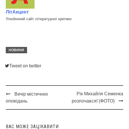
ЛітАкцент
Улюблений сайт літературної критики
НОВИНИ
Tweet on twitter
Рік Михайля Семенка
Вечір містичних
Post
оповідань
розпочався! (ФОТО)
navigation
ВАС МОЖЕ ЗАЦІКАВИТИ