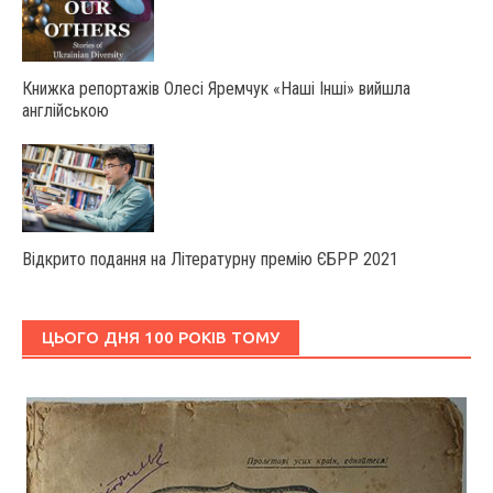
Книжка репортажів Олесі Яремчук «Наші Інші» вийшла
англійською
Відкрито подання на Літературну премію ЄБРР 2021
ЦЬОГО ДНЯ 100 РОКІВ ТОМУ