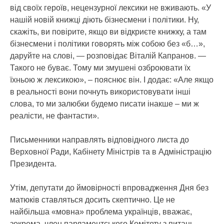
від своїх героїв, нецензурної лексики не вживають. «У
нашій новій книжці діють бізнесмени і політики. Ну,
скажіть, ви повірите, якщо ви відкриєте книжку, а там
бізнесмени і політики говорять між собою без «б…»,
даруйте на слові, — розповідає Віталій Капранов. —
Такого не буває. Тому ми змушені озброювати їх
їхньою ж лексикою», – пояснює він. І додає: «Але якщо
в реальності вони почнуть використовувати інші
слова, то ми залюбки будемо писати інакше – ми ж
реалісти, не фантасти».
Письменники направлять відповідного листа до
Верховної Ради, Кабінету Міністрів та в Адміністрацію
Президента.
Утім, депутати до ймовірності впровадження Дня без
матюків ставляться досить скептично. Це не
найбільша «мовна» проблема українців, вважає,
зокрема, член парламентського Комітету з питань