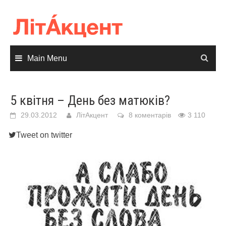
Skip
to
content
Main Menu
5 квітня – День без матюків?
29.03.2012
ЛітАкцент
8 коментарів
3 110
Tweet on twitter