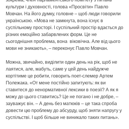
культури і духовності, голова «Просвіти» Павло
Мовчан. На його думку, головне – щоб люди говорили
українською. «Мова не замкнута, вона існує в
суспільному просторі. І суспільний простір вдається до
різних емоційно забарвлених форм. Це не
сьогоднішня проблема, вона віковічна. Але від цього
мови не зникають», – переконує Павло Мовчан.
Можна, звичайно, виділити один день на рік, щоб не
лаятися, але, мабуть, саме у цей день найдужче
кортітиме це робити, говорить поет-слемер Артем
Полежака. «От мене постійно запитують: як ви
ставитеся до ненормативної лексики в поезії? А як я
можу до цього ставитись? Це не погано і не добре, –
зауважує він. – А день без матюків – це така спроба
довести цю проблему до абсурду, щоб зняти напругу у
суспільстві. І щоб більше не виникало таких питань».