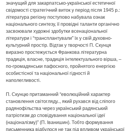
значущий для закарпатсько-української естетичної
свідомості стратегічний виток у період після 1945 р.:
література регіону поступово набувала ознак
національного синтезу, її провідні таланти органічно
засвоювали художні здобутки всенаціональної
літератури і “трансплантували” їх у свій духовно-
культурний простір. Відтак у творчості П. Скунця
виразно простежується Франкова літературна
традиція, власне, традиція інтелектуального вірша, –
по-громадянськи пафосного, пройнятого енергією
особистісної та національної гідності й
наполегливості.
П. Скунцю притаманний “еволюційний характер
становлення світогляду.., який рухався від сліпого
радянофільства через український радянський
патріотизм до сповідування національної ідеї
(націоналізму)” (П. Іванишин). Тобто формування
письменника відбулося не так під впливом української