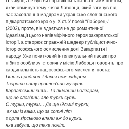
П. Скунць не був би справжнім закарпатським поетом,
якби обминув тему князя Лаборця, який загинув під
час захоплення мадярами українсько-слов’янського
підкарпатського краю у ІХ ст. У поезії “Лаборець”
(2002), проте, він вдається не до романтичної
ідеалізації цього напівміфічного героя закарпатської
історії, а створює справжній шедевр публіцистично-
історіософського осмислення долі Закарпаття і
народу. Уже початковий інтелектуальний пасаж про
нібито особливу історичну місію Лаборця говорить про
кардинальність націософського мислення поета:
І князь прийшов. І дався нам задаром.
Творити нашу праслов’янську суть.
Карпатський князь. Та підданий болгарам,
що не слов’яни, але турки суть.
О турки, турки… Де ще більші турки,
як ми із вами, що за сотні літ
з орла гірського впали аж до курки,
яка забула, що таке політ.