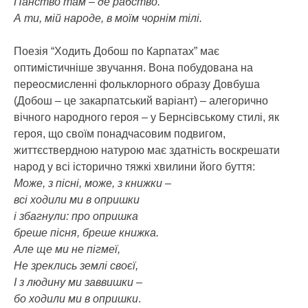
Панство там – де рабство.
А ти, мій народе, в моїм чорнім тілі.
Поезія “Ходить Добош по Карпатах” має
оптимістичніше звучання. Вона побудована на
переосмисленні фольклорного образу Довбуша
(Добош – це закарпатський варіант) – алегорично
вічного народного героя – у Бернсівському стилі, як
героя, що своїм понадчасовим подвигом,
життєствердною натурою має здатність воскрешати
народ у всі історично тяжкі хвилини його буття:
Може, з пісні, може, з книжки –
всі ходили ми в опришки
і збагнули: про опришка
бреше пісня, бреше книжка.
Але ще ми не пігмеї,
Не зреклись землі своєї,
І з людину ми заввишки –
бо ходили ми в опришки
.