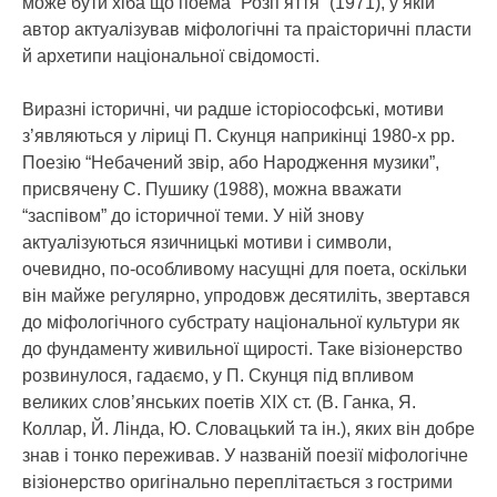
може бути хіба що поема “Розп’яття” (1971), у якій
автор актуалізував міфологічні та праісторичні пласти
й архетипи національної свідомості.
Виразні історичні, чи радше історіософські, мотиви
з’являються у ліриці П. Скунця наприкінці 1980-х рр.
Поезію “Небачений звір, або Народження музики”,
присвячену С. Пушику (1988), можна вважати
“заспівом” до історичної теми. У ній знову
актуалізуються язичницькі мотиви і символи,
очевидно, по-особливому насущні для поета, оскільки
він майже регулярно, упродовж десятиліть, звертався
до міфологічного субстрату національної культури як
до фундаменту живильної щирості. Таке візіонерство
розвинулося, гадаємо, у П. Скунця під впливом
великих слов’янських поетів ХІХ ст. (В. Ганка, Я.
Коллар, Й. Лінда, Ю. Словацький та ін.), яких він добре
знав і тонко переживав. У названій поезії міфологічне
візіонерство оригінально переплітається з гострими