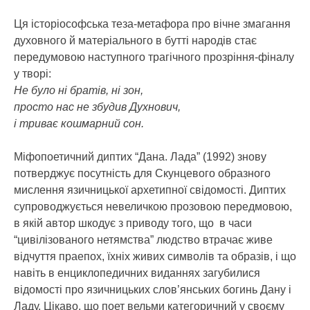
Ця історіософська теза-метафора про вічне змагання
духовного й матеріального в бутті народів стає
передумовою наступного трагічного прозріння-фіналу
у творі:
Не було ні братів, ні зон,
просто нас не збудив Духнович,
і триває кошмарний сон.
Міфопоетичний диптих “Дана. Лада” (1992) знову
потверджує посутність для Скунцевого образного
мислення язичницької архетипної свідомості. Диптих
супроводжується невеличкою прозовою передмовою,
в якій автор шкодує з приводу того, що в часи
“цивілізованого нетямства” людство втрачає живе
відчуття праепох, їхніх живих символів та образів, і що
навіть в енциклопедичних виданнях загубилися
відомості про язичницьких слов’янських богинь Дану і
Ладу. Цікаво, що поет вельми категоричний у своєму