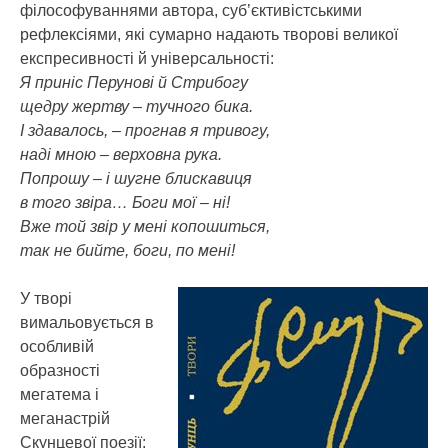
філософуваннями автора, суб’єктивістськими
рефлексіями, які сумарно надають творові великої
експресивності й універсальності:
Я приніс Перунові й Стрибогу
щедру жертву – тучного бика.
І здавалось, – прогнав я тривогу,
наді мною – верховна рука.
Попрошу – і шугне блискавиця
в того звіра… Боги мої – ні!
Вже той звір у мені копошиться,
так не бийте, боги, по мені!
У творі
вимальовується в
особливій
образності
мегатема і
меганастрій
Скунцевої поезії: