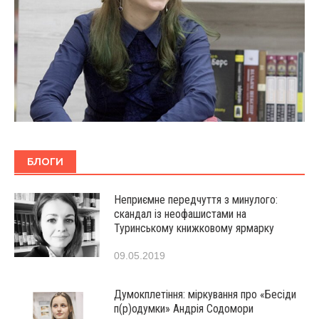
БЛОГИ
Неприємне передчуття з минулого:
скандал із неофашистами на
Туринському книжковому ярмарку
09.05.2019
Думокплетіння: міркування про «Бесіди
п(р)одумки» Андрія Содомори