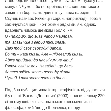
Лаборець виявляється “чужим” і загалом “Чуже у нас
минуле”. Чуже – бо негероїчне, не сповнене такого
завзяття і борінь, які двигтять у інших народів, і П.
Скунць називає (чеченці і серби, наприклад). Поезія
закінчується іронічно-гіркими рядками, які, однак,
вдаряють чимось щемким і болючим:
О Лаборцю, що здав народ мадярам,
та злазь уже з верби тієї, злазь.
Даю тобі своє сьогодні даром.
Бо ти – наш князь. Але – підлеглий князь.
Адже прийшли до нас нічим не ліпші.
Рятуй свій замок. Нагадай, що десь
далеко звідси хтось легенду вішав.
Чужий. І так зосталося по днесь.
Подібна публіцистична історіософічність відчувається
й у вірші “Василь Довгович” (2003), присвяченому 220-
літньому ювілею закарпатського письменника і
філософа, який “ще до Шевченка, в пору