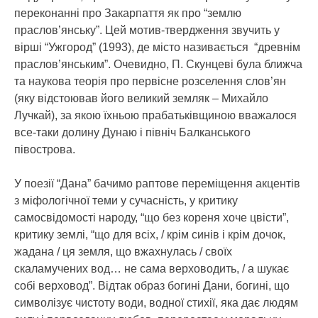
переконанні про Закарпаття як про “землю
праслов’янську”. Цей мотив-твердження звучить у
вірші “Ужгород” (1993), де місто називається “древнім
праслов’янським”. Очевидно, П. Скунцеві була ближча
та наукова теорія про первісне розселення слов’ян
(яку відстоював його великий земляк – Михайло
Лучкай), за якою їхньою прабатьківщиною вважалося
все-таки долину Дунаю і північ Балканського
півострова.
У поезії “Дана” бачимо раптове переміщення акцентів
з міфологічної теми у сучасність, у критику
самосвідомості народу, “що без кореня хоче цвісти”,
критику землі, “що для всіх, / крім синів і крім дочок,
жадана / ця земля, що вжахнулась / своїх
скаламучених вод… не сама верховодить, / а шукає
собі верховод”. Відтак образ богині Дани, богині, що
символізує чистоту води, водної стихії, яка дає людям