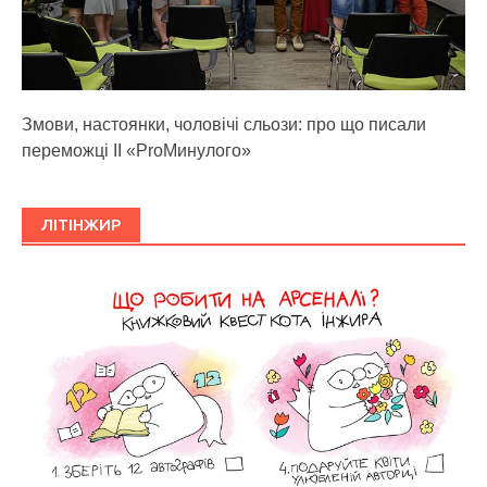
Змови, настоянки, чоловічі сльози: про що писали
переможці ІІ «ProМинулого»
ЛІТІНЖИР