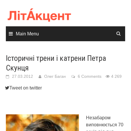
Skip
to
content
Main Menu
Історичні трени і катрени Петра
Скунця
27.03.2012
Олег Баган
6 Comments
4 269
Tweet on twitter
Незабаром
виповнюється 70