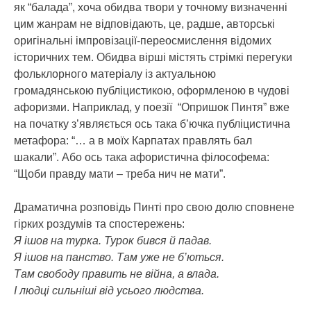
як “балада”, хоча обидва твори у точному визначенні
цим жанрам не відповідають, це, радше, авторські
оригінальні імпровізації-переосмислення відомих
історичних тем. Обидва вірші містять стрімкі перегуки
фольклорного матеріалу із актуальною
громадянською публіцистикою, оформленою в чудові
афоризми. Наприклад, у поезії “Опришок Пинтя” вже
на початку з’являється ось така б’ючка публіцистична
метафора: “… а в моїх Карпатах правлять бал
шакали”. Або ось така афористична філософема:
“Щоби правду мати – треба нич не мати”.
Драматична розповідь Пинті про свою долю сповнене
гірких роздумів та спостережень:
Я ішов на турка. Турок бився й падав.
Я ішов на панство. Там уже не б’ються.
Там свободу править не війна, а влада.
І людці сильніші від усього людства.