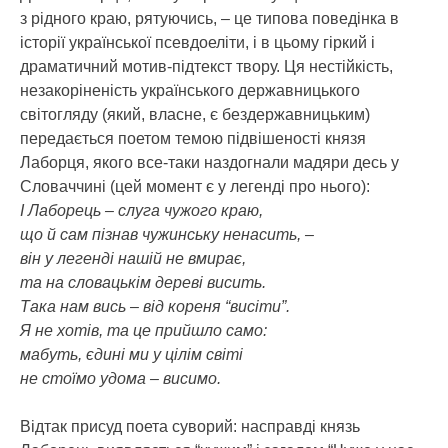
з рідного краю, рятуючись, – це типова поведінка в
історії української псевдоеліти, і в цьому гіркий і
драматичний мотив-підтекст твору. Ця нестійкість,
незакоріненість українського державницького
світогляду (який, власне, є бездержавницьким)
передається поетом темою підвішеності князя
Лаборця, якого все-таки наздогнали мадяри десь у
Словаччині (цей момент є у легенді про нього):
І Лаборець – слуга чужого краю,
що й сам пізнав чужинську ненасить, –
він у легенді нашій не вмирає,
та на словацькім дереві висить.
Така нам вись – від кореня “висіти”.
Я не хотів, та це прийшло само:
мабуть, єдині ми у цілім світі
не стоїмо удома – висимо.
Відтак присуд поета суворий: насправді князь