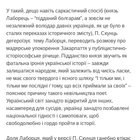
У такий, дещо навіть саркастичний спосіб (князь
Лаборець – “підданий болгарам”, а зовсім не
незалежний володар давніх українців, як це було в
сталих переказах історичного змісту), П. Скунць
дегероїзує тему Лаборця, переводить розмову про
мадярське упокорення Закарпаття у публіцистично-
історіософське річище. Підданство князя звучить як
фатальна іронія української історії – завжди
залишатися народом, який залежить від чиєїсь ласки,
не має свого твердого і ясного шляху. “І тільки ми, і
тільки ми послідні / тому, що всіх приймали за своїх” –
пояснює причину такого невільництва поет.
Український світ занадто відкритий для інших,
насамперед для сусідів, українці занадто позбавлені
національної гідності і самоповаги, щоб
свободолюбно і гордо пройти в історії.
Доля Лаборця, який у версії П. Скунця ганебно втікає