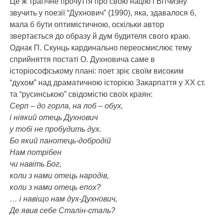
Це ж трагічне прочуття про свою націю і Вітчизну
звучить у поезії “Духнович” (1990), яка, здавалося б,
мала б бути оптимістичною, оскільки автор
звертається до образу й дум будителя свого краю.
Однак П. Скунць кардинально переосмислює тему
сприйняття постаті О. Духновича саме в
історіософському плані: поет зріє своїм високим
“духом” над драматичною історією Закарпаття у ХХ ст.
та “русинською” свідомістю своїх краян:
Серп – до горла, на лоб – обух,
і ніякий отець Духнович
у тобі не пробудить дух.
Бо який панотець-добродій
Нам потрібен
чи навіть Бог,
коли з нами отець народів,
коли з нами отець епох?
… і навіщо нам дух-Духнович,
Де явив себе Сталін-сталь?