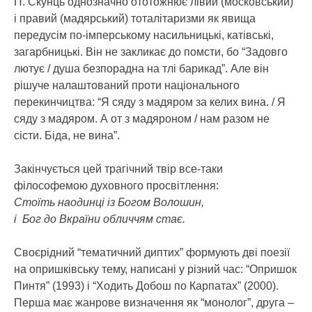
П. Скунць однозначно ототожнює лівий (московський)
і правий (мадярський) тоталітаризми як явища
передусім по-імперському насильницькі, катівські,
загарбницькі. Він не закликає до помсти, бо “Задовго
лютує / душа безпорадна на тлі барикад”. Але він
рішуче налаштований проти національного
перекинчицтва: “Я сяду з мадяром за келих вина. / Я
сяду з мадяром. А от з мадяроном / нам разом не
сісти. Біда, не вина”.
Закінчується цей трагічний твір все-таки
філософемою духовного просвітлення:
Стоїть наодинці із Богом Волошин,
і Бог до Вкраїни обличчям стає.
Своєрідний “тематичний диптих” формують дві поезії
на опришківську тему, написані у різний час: “Опришок
Пинтя” (1993) і “Ходить Добош по Карпатах” (2000).
Перша має жанрове визначення як “монолог”, друга –