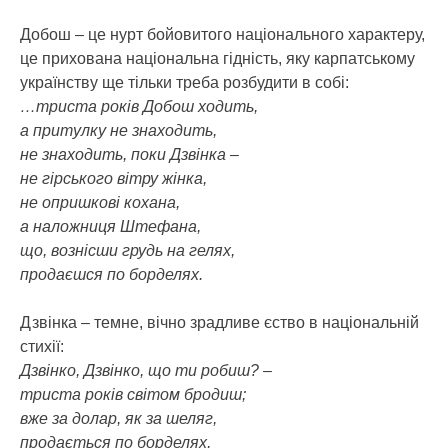
Добош – це нурт бойовитого національного характеру,
це прихована національна гідність, яку карпатському
українству ще тільки треба розбудити в собі:
…триста років Добош ходить,
а притулку не знаходить,
не знаходить, поки Дзвінка –
не гірського вітру жінка,
не опришкові кохана,
а наложниця Штефана,
що, вознісши грудь на гелях,
продаєшся по борделях.
Дзвінка – темне, вічно зрадливе єство в національній
стихії:
Дзвінко, Дзвінко, що ти робиш? –
триста років світом бродиш;
вже за долар, як за шеляг,
продається по борделях,