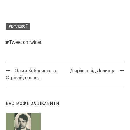
РЕФЛЕКСІЇ
Tweet on twitter
Ольга Кобилянська.
Діяріюш від Дочинця
Post
Огрівай, сонце…
navigation
ВАС МОЖЕ ЗАЦІКАВИТИ