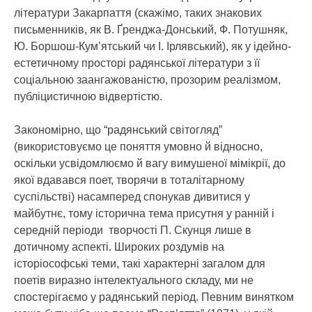
літератури Закарпаття (скажімо, таких знакових
письменників, як В. Ґренджа-Донський, Ф. Потушняк,
Ю. Боршош-Кум’ятський чи І. Ірлявський), як у ідейно-
естетичному просторі радянської літератури з її
соціальною заангажованістю, прозорим реалізмом,
публіцистичною відвертістю.
Закономірно, що “радянський світогляд”
(використовуємо це поняття умовно й відносно,
оскільки усвідомлюємо й вагу вимушеної мімікрії, до
якої вдавався поет, творячи в тоталітарному
суспільстві) насамперед спонукав дивитися у
майбутнє, тому історична тема присутня у ранній і
середній періоди творчості П. Скунця лише в
дотичному аспекті. Широких роздумів на
історіософські теми, такі характерні загалом для
поетів виразно інтелектуального складу, ми не
спостерігаємо у радянський період. Певним винятком