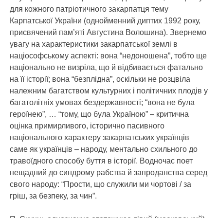
для кожного патріотичного закарпатця тему
Карпатської України (однойменний диптих 1992 року,
присвячений пам’яті Августина Волошина). Звернемо
увагу на характеристики закарпатської землі в
націософському аспекті: вона “недоношена”, тобто ще
національно не визріла, що й відбивається фатально
на її історії; вона “безплідна”, оскільки не розцвіла
належним багатством культурних і політичних плодів у
багатолітніх умовах бездержавності; “вона не була
героїнею”, … “тому, що була Україною” – критична
оцінка примирливого, історично пасивного
національного характеру закарпатських українців
саме як українців – народу, ментально схильного до
травоїдного способу буття в історії. Водночас поет
нещадний до синдрому рабства й запроданства серед
свого народу: “Прости, що служили ми чортові / за
гріш, за безпеку, за чин”.