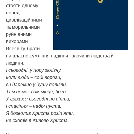
стояти одному
перед
цивілізаційними
та моральними
руйнівними
вихорами
Всесвіту, брати
на власне сумління падіння і злочини людства й
людини.
І сьогодні, у пору залізну,
коли люди – собі вороги,
ви даремно у душу полізли.
Там немає вам місця, боги.
У гріхах я сьогодні по п’яти,
і спасіння – надія пуста.
Я дозволив Христа розіп’яти,
не схотів я живого Христа.