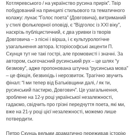
Котляревського / на українство русина прирік”. Твір
побудований на принципі стильового та тематичного
колажу: лунає “Голос поета” (Довговича), витриманий
у стилі фольклорної оповіді, є “Відголос із ХХІ віку”,
наскрізь публіцистичний, є два уривки із творів
Довговича – з пісні і вірша, і є культурологічне
узагальнення автора. Історіософські акценти П.
Скунця тут не такі гострі, але промовисті і значні. За
автором, сьогочасний русинський рух – це шлях “у
безмову”, адже пропонована штучна “русинська мова”
– це фікція, безвихідь і нерозвиток. Трагічно звучить
фінал: “І ми тепер від Батьківщини далі, / як ти,
русинський пастирю, Довгович”. Це узагальнення,
зроблене на 12-у році української незалежності,
гадаємо, свідчить про грізні передчуття поета, які ми,
вже на 21-у році цієї незалежності, можемо лише
потвердити.
Петро Скунць вельми драматично переживав історію