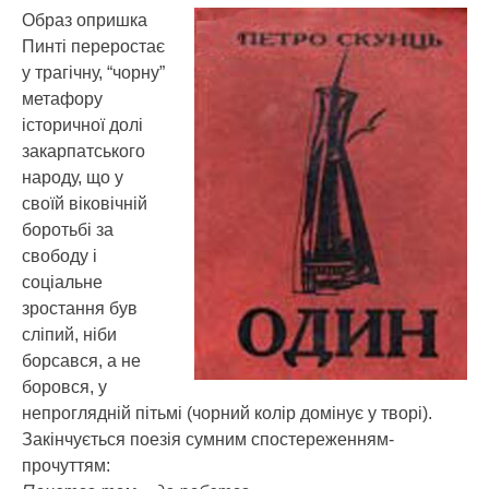
Образ опришка
Пинті переростає
у трагічну, “чорну”
метафору
історичної долі
закарпатського
народу, що у
своїй віковічній
боротьбі за
свободу і
соціальне
зростання був
сліпий, ніби
борсався, а не
боровся, у
непроглядній пітьмі (чорний колір домінує у творі).
Закінчується поезія сумним спостереженням-
прочуттям: