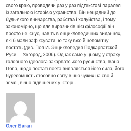
свого краю, проводячи раз у раз підтекстові паралелі
із загальною історією українства. Він нещадний до
будь-якого яничарства, рабства і холуйства, і тому
закономірно, що для виразників цієї філософії він
просто не існує, навіть в енциклопедичних виданнях,
які б мали зафіксувати не таку вже й непомітну
постать (див. Поп И. Энциклопедия Подкарпатской
Руси. – Ужгород, 2006). Однак саме у цьому, у страху
головного ідеолога закарпатського русинства, Івана
Попа, щодо постаті поета виявляється його сила, його
буреломність стосовно світу вічно чужих на своїй
землі, вічно підвішених у історії.
Олег Баган