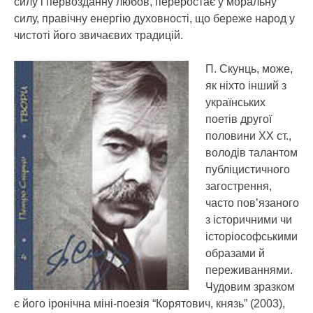
силу і первозданну любов, переростає у моральну
силу, правічну енергію духовності, що береже народ у
чистоті його звичаєвих традицій.
П. Скунць, може,
як ніхто інший з
українських
поетів другої
половини ХХ ст.,
володів талантом
публіцистичного
загострення,
часто пов’язаного
з історичними чи
історіософськими
образами й
переживаннями.
Чудовим зразком
є його іронічна міні-поезія “Корятович, князь” (2003),