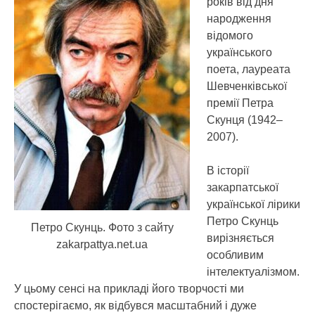
років від дня
народження
відомого
українського
поета, лауреата
Шевченківської
премії Петра
Скунця (1942–
2007).
В історії
закарпатської
української лірики
Петро Скунць
Петро Скунць. Фото з сайту
вирізняється
zakarpattya.net.ua
особливим
інтелектуалізмом.
У цьому сенсі на прикладі його творчості ми
спостерігаємо, як відбувся масштабний і дуже