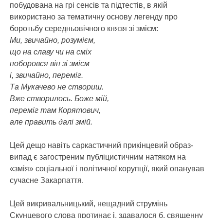
побудована на грі сенсів та підтестів, в якій
використано за тематичну основу легенду про
боротьбу середньовічного князя зі змієм:
Ми, звичайно, розумієм,
що на славу чи на сміх
поборовся він зі змієм
і, звичайно, переміг.
Та Мукачево не створиш.
Вже створилось. Боже мій,
переміг там Корятович,
але править далі змій.
Цей дещо навіть саркастичний прикінцевий образ-
випад є загостреним публіцистичним натяком на
«змія» соціальної і політичної корупції, який опанував
сучасне Закарпаття.
Цей викривальницький, нещадний струмінь
Скунцевого слова протинає і, здавалося б, священну