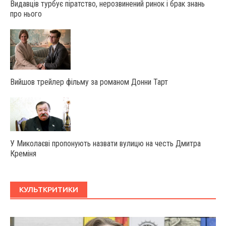
Видавців турбує піратство, нерозвинений ринок і брак знань
про нього
Вийшов трейлер фільму за романом Донни Тарт
У Миколаєві пропонують назвати вулицю на честь Дмитра
Креміня
КУЛЬТКРИТИКИ