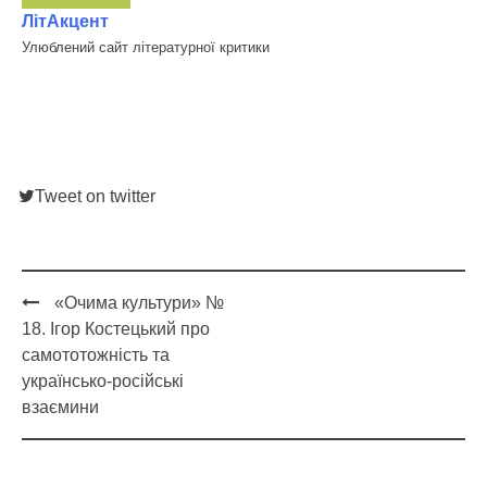
ЛітАкцент
Улюблений сайт літературної критики
Tweet on twitter
«Очима культури» №
Post
18. Ігор Костецький про
navigation
самототожність та
українсько-російські
взаємини