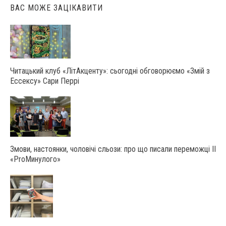
ВАС МОЖЕ ЗАЦІКАВИТИ
Читацький клуб «ЛітАкценту»: сьогодні обговорюємо «Змій з
Ессексу» Сари Перрі
Змови, настоянки, чоловічі сльози: про що писали переможці ІІ
«ProМинулого»