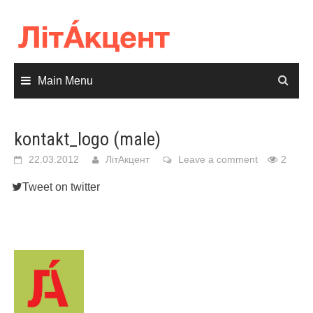
Skip
to
content
Main Menu
kontakt_logo (male)
22.03.2012
ЛітАкцент
Leave a comment
2
Tweet on twitter