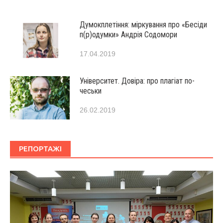
Думокплетіння: міркування про «Бесіди
п(р)одумки» Андрія Содомори
17.04.2019
Університет. Довіра: про плагіат по-
чеськи
26.02.2019
РЕПОРТАЖІ