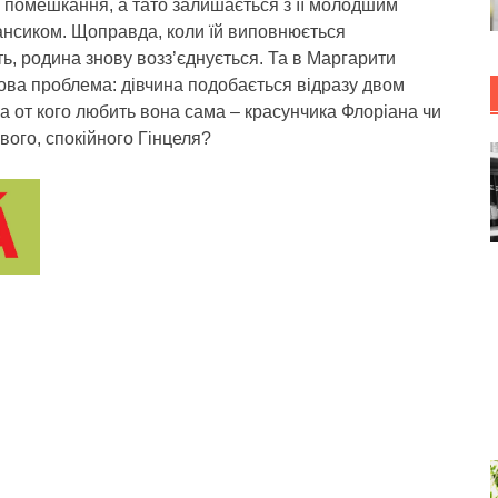
 помешкання, а тато залишається з її молодшим
ансиком. Щоправда, коли їй виповнюється
ь, родина знову возз’єднується. Та в Маргарити
ова проблема: дівчина подобається відразу двом
а от кого любить вона сама – красунчика Флоріана чи
ого, спокійного Гінцеля?