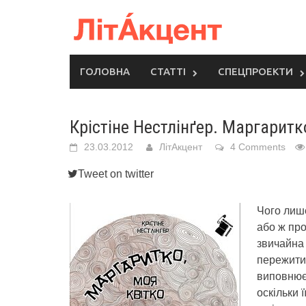
Skip
to
content
ГОЛОВНА
СТАТТІ
СПЕЦПРОЕКТИ
Крістіне Нестлінґер. Маргаритк
23.03.2012
ЛітАкцент
4 Comments
Tweet on twitter
Чого лише
або ж про
звичайна 
пережити 
виповнюєт
оскільки 