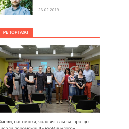
26.02.2019
РЕПОРТАЖІ
Змови, настоянки, чоловічі сльози: про що
писали переможці ІІ «ProМинулого»