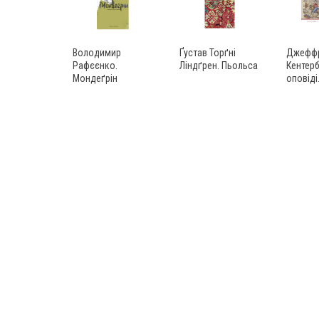
Володимир
Ґустав Торґні
Джеффр
Рафєєнко.
Ліндґрен. Пьольса
Кентерб
Мондеґрін
оповіді.