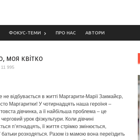
ФОКУС-ТЕМИ
ПРО НАС
АВТОРИ
о, моя квітко
11 995
 не відбувається в житті Маргарити-Марії Закмайєр,
сто Маргаритки!
У чотирнадцять наша героїня –
товста дівчинка, а її найбільша проблема – це
черговий урок фізкультури. Коли дівчині
ься п’ятнадцять, її життя стрімко змінюється,
її батьки розходяться. Разом із мамою вона переїздить