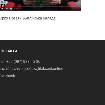
Юрко Позаяк. Англійська балада
КОНТАКТИ
Тел: +38 (097) 927-45-36
-маіl: archivist[собака]litakcent.online
Facebook