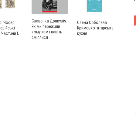
Славенка Дракуліч.
Олена Соболєва.
і Чосер.
Як ми пережили
Кримськотатарська
ерійські
комунізм і навіть
кухня
 Частини І, ІІ
сміялися