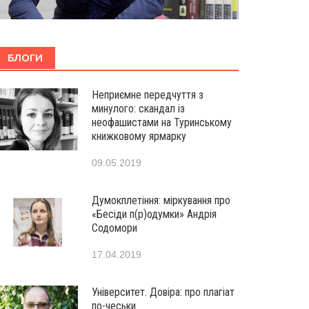
БЛОГИ
Неприємне передчуття з
минулого: скандал із
неофашистами на Туринському
книжковому ярмарку
09.05.2019
Думокплетіння: міркування про
«Бесіди п(р)одумки» Андрія
Содомори
17.04.2019
Університет. Довіра: про плагіат
по-чеськи