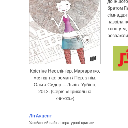
до іншого
братом Г
сімнадцят
назріла н
хлопцям, 
розважлив
Крістіне Нестлінґер. Маргаритко,
моя квітко: роман / Пер. з нім.
Ольга Сидор. – Львів: Урбіно,
2012. (Серія «Прикольна
книжка»)
ЛітАкцент
Улюблений сайт літературної критики