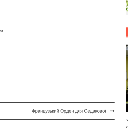
ки
Французький Орден для Седакової