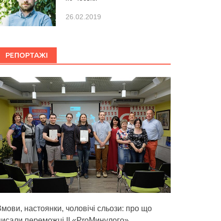
26.02.2019
РЕПОРТАЖІ
Змови, настоянки, чоловічі сльози: про що
писали переможці ІІ «ProМинулого»