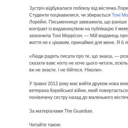
Зустріч відбувалася поблизу від містечка Лор
Студенти поцікавилися, чи збирається
Тоні Мо
Лорейні. Письменниця завважила, що раніше 
контракт із видавництвом на публікацію її мем
зазначила Тоні Моррісон. — Мій видавець прос
життя не є цікавим, принаймні для мене. Я б 
«Люди радять писати про те, що знаєш, — роз
сказати вам: ніхто не хоче цього читати, оскіль
ви не знаєте. І не бійтеся. Ніколи».
У травні 2012 року має вийти друком нова книг
ветерана Корейської війни, який повертається
понівечену сестру назад до маленького містечк
За матеріалами The Guardian.
Читайте також: