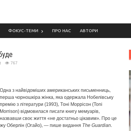
ФОКУС-ТЕМИ
ПРО НАС
АВТОРИ
буде
t
767
Одна з найвідоміших американських письменниць,
перша чорношкіра жінка, яка одержала Нобелівську
премію з літератури (1993), Тоні Моррісон (Toni
Morrison) відмовилася писати книгу мемуарів,
назвавши своє життя «не достатньо цікавим».
Про це
еджу Оберлін (Огайо), — пише видання
The Guardian
.