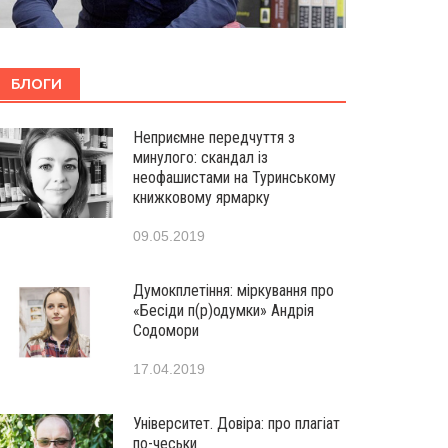
БЛОГИ
Неприємне передчуття з
минулого: скандал із
неофашистами на Туринському
книжковому ярмарку
09.05.2019
Думокплетіння: міркування про
«Бесіди п(р)одумки» Андрія
Содомори
17.04.2019
Університет. Довіра: про плагіат
по-чеськи