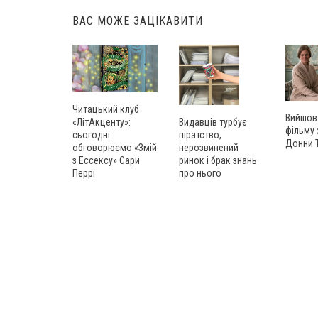
ВАС МОЖЕ ЗАЦІКАВИТИ
Читацький клуб
Вийшов
«ЛітАкценту»:
Видавців турбує
фільму
сьогодні
піратство,
Донни 
обговорюємо «Змій
нерозвинений
з Ессексу» Сари
ринок і брак знань
Перрі
про нього