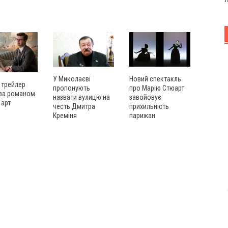
У Миколаєві
Новий спектакль
 трейлер
пропонують
про Марію Стюарт
 за романом
назвати вулицю на
завойовує
Тарт
честь Дмитра
прихильність
Креміня
парижан