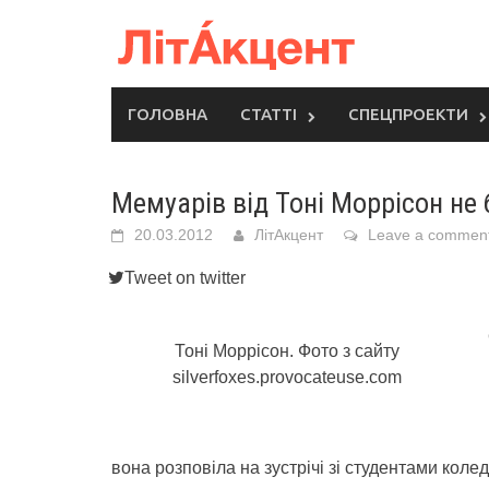
Skip
to
content
ГОЛОВНА
СТАТТІ
СПЕЦПРОЕКТИ
Мемуарів від Тоні Моррісон не 
20.03.2012
ЛітАкцент
Leave a commen
Tweet on twitter
Тоні Моррісон. Фото з сайту
silverfoxes.provocateuse.com
вона розповіла на зустрічі зі студентами кол