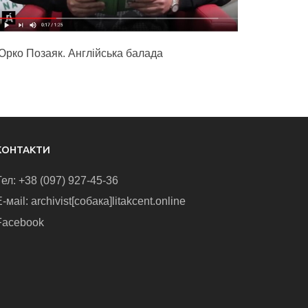
Юрко Позаяк. Англійська балада
КОНТАКТИ
Тел: +38 (097) 927-45-36
-маіl: archivist[собака]litakcent.online
Facebook