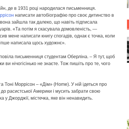
ейн, де в 1931 році народилася письменниця.
ррісон
написати автобіографію про своє дитинство в
вона зайшла так далеко, що навіть підписала
уарів. «Та потім я скасувала домовленість, —
ив мене написати книгу спогадів, однак є точка, коли
ліпше написала щось художнє».
повіла письменниця студентам Оберліна. – Я тут, щоб
ки ви нічогісінько не знаєте. Тож пишіть про те, чого
а Тоні Моррісон – «Дім» (Home). У ній ідеться про
 до расистської Америки і мусить забрати свою
а у Джорджії, містечка, яке він ненавидить.