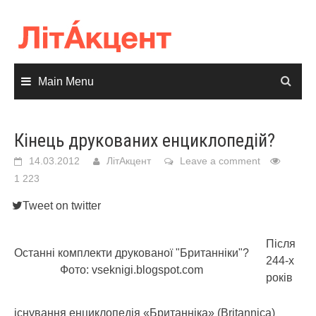
Skip
to
content
Main Menu
Кінець друкованих енциклопедій?
14.03.2012
ЛітАкцент
Leave a comment
1 223
Tweet on twitter
Після
Останні комплекти друкованої "Британніки"?
244-х
Фото: vseknigi.blogspot.com
років
існування енциклопедія «Британніка» (Britannica)