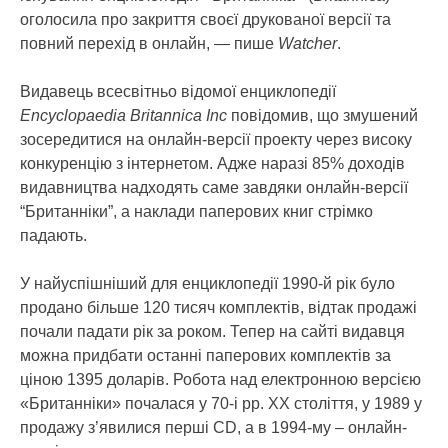
оголосила про закриття своєї друкованої версії та
повний перехід в онлайн
, — пише
Watcher
.
Видавець всесвітньо відомої енциклопедії
Encyclopaedia Britannica Inc
повідомив, що змушений
зосередитися на онлайн-версії проекту через високу
конкуренцію з інтернетом. Адже наразі 85% доходів
видавництва надходять саме завдяки онлайн-версії
“Британніки”, а наклади паперових книг стрімко
падають.
У найуспішніший для енциклопедії 1990-й рік було
продано більше 120 тисяч комплектів, відтак продажі
почали падати рік за роком. Тепер на сайті видавця
можна придбати останні паперових комплектів за
ціною 1395 доларів. Робота над електронною версією
«Британніки» почалася у 70-і рр. ХХ століття, у 1989 у
продажу з’явилися перші CD, а в 1994-му – онлайн-