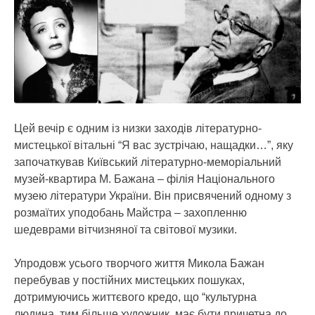
Цей вечір є одним із низки заходів літературно-
мистецької вітальні “Я вас зустрічаю, нащадки…”, яку
започаткував Київський літературно-меморіальний
музей-квартира М. Бажана – філія Національного
музею літератури України. Він присвячений одному з
розмаїтих уподобань Майстра – захопленню
шедеврами вітчизняної та світової музики.
Упродовж усього творчого життя Микола Бажан
перебував у постійних мистецьких пошуках,
дотримуючись життєвого кредо, що “культурна
людина, тим більше художник, має бути причетна до