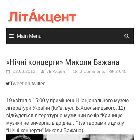
Skip
to
content
Main Menu
«Нічні концерти» Миколи Бажана
12.03.2012
ЛітАкцент
3 Comments
2 645
Tweet on twitter
19 квітня о 15:00 у приміщенні Національного музею
літератури України (Київ, вул. Б.Хмельницького, 11)
відбудеться літературно-музичний вечір “Криницю
музики не вичерпать до дна…” (за творами з циклу
“Нічні концерти” Миколи Бажана).