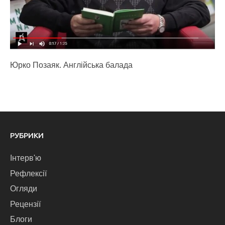
Юрко Позаяк. Англійська балада
РУБРИКИ
Інтерв'ю
Рефлексії
Огляди
Рецензії
Блоги