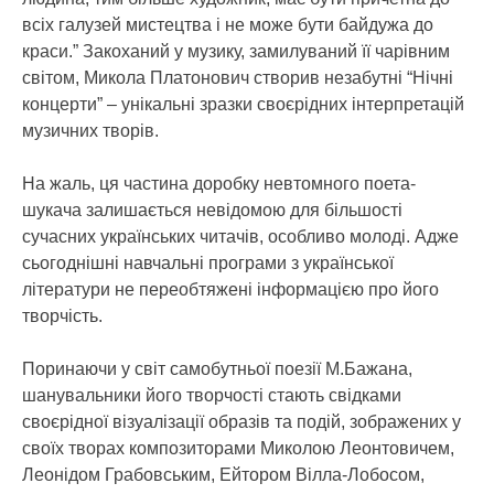
всіх галузей мистецтва і не може бути байдужа до
краси.” Закоханий у музику, замилуваний її чарівним
світом, Микола Платонович створив незабутні “Нічні
концерти” – унікальні зразки своєрідних інтерпретацій
музичних творів.
На жаль, ця частина доробку невтомного поета-
шукача залишається невідомою для більшості
сучасних українських читачів, особливо молоді. Адже
сьогоднішні навчальні програми з української
літератури не переобтяжені інформацією про його
творчість.
Поринаючи у світ самобутньої поезії М.Бажана,
шанувальники його творчості стають свідками
своєрідної візуалізації образів та подій, зображених у
своїх творах композиторами Миколою Леонтовичем,
Леонідом Грабовським, Ейтором Вілла-Лобосом,