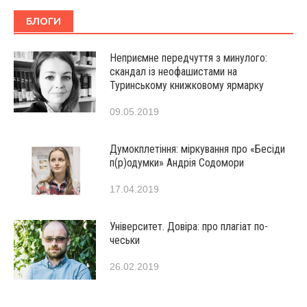
БЛОГИ
Неприємне передчуття з минулого:
скандал із неофашистами на
Туринському книжковому ярмарку
09.05.2019
Думокплетіння: міркування про «Бесіди
п(р)одумки» Андрія Содомори
17.04.2019
Університет. Довіра: про плагіат по-
чеськи
26.02.2019