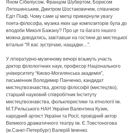
Яном Сібеліусом, Францом Шубертом, Борисом
Лятошинським, Дмитром Шостаковичем, співачкою
Едіт Піаф. Чому саме ці митці привернули увагу
поета-філософа, музика яких ще композиторів була до
вподоби Миколі Бажану? Про це та багато іншого
можна довідатись, завітавши на гостини до мистецької
вітальні “Я вас зустрічаю, нащадки…”.
У літературно-музичному вечорі візьмуть участь
доктор філологічних наук, професор Національного
університету “Києво-Могилянська академія”,
письменник Володимир Панченко, кандидат
мистецтвознавства, доктор філософії (мистецтво),
старший науковий співробітник Інституту
мистецтвознавства, фольклористики та етнології ім.
М.Т.Рильського НАН України Валентина Кузик,
народний артист України та Росії, провідний актор
Великого драматичного театру ім. Є.Товстоногова
(м.Санкт-Петербург) Валерій Івченко.