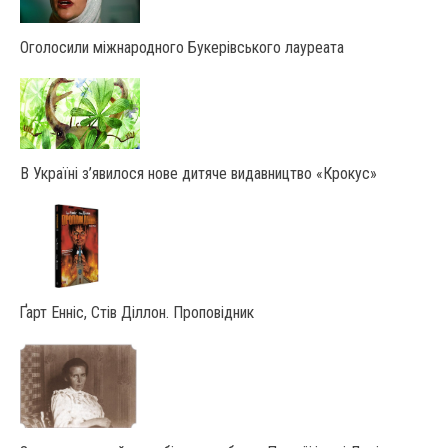
Оголосили міжнародного Букерівського лауреата
В Україні з’явилося нове дитяче видавництво «Крокус»
Ґарт Енніс, Стів Діллон. Проповідник