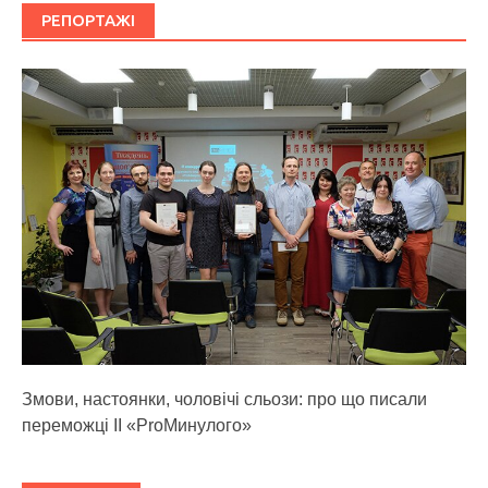
РЕПОРТАЖІ
Змови, настоянки, чоловічі сльози: про що писали
переможці ІІ «ProМинулого»