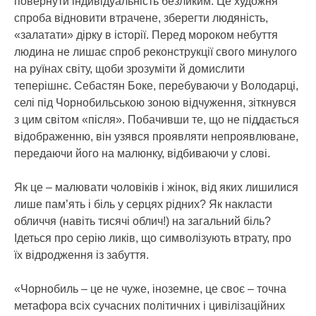
повернути індивідуальність безликим. Це художня
спроба відновити втрачене, зберегти людяність,
«залатати» дірку в історії. Перед мороком небуття
людина не лишає спроб реконструкції свого минулого
на руїнах світу, щоби зрозуміти й домислити
теперішнє. Себастян Боке, перебуваючи у Володарці,
селі під Чорнобильською зоною відчуження, зіткнувся
з цим світом «після». Побачивши те, що не піддається
відображенню, він узявся проявляти непроявлюване,
передаючи його на малюнку, відбиваючи у слові.
Як це – малювати чоловіків і жінок, від яких лишилися
лише пам’ять і біль у серцях рідних? Як накласти
обличчя (навіть тисячі облич!) на загальний біль?
Ідеться про серію ликів, що символізують втрату, про
їх відродження із забуття.
«Чорнобиль – це не чуже, іноземне, це своє – точна
метафора всіх сучасних політичних і цивілізаційних