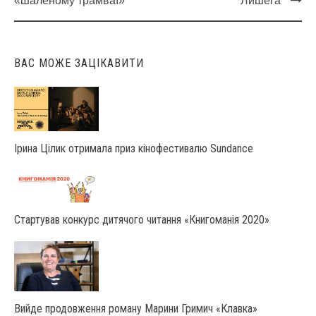
Post
«шаленому трамваї»
Лишега
navigation
ВАС МОЖЕ ЗАЦІКАВИТИ
Ірина Цілик отримала приз кінофестивалю Sundance
Стартував конкурс дитячого читання «Книгоманія 2020»
Вийде продовження роману Марини Гримич «Клавка»