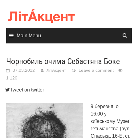
Skip
to
content
Main Menu
Чорнобиль очима Себастяна Боке
07.03.2012
ЛітАкцент
Leave a comment
1 126
Tweet on twitter
9 березня, о
16:00 у
київському Музеї
гетьманства (вул.
Спаська, 16-Б, ст.