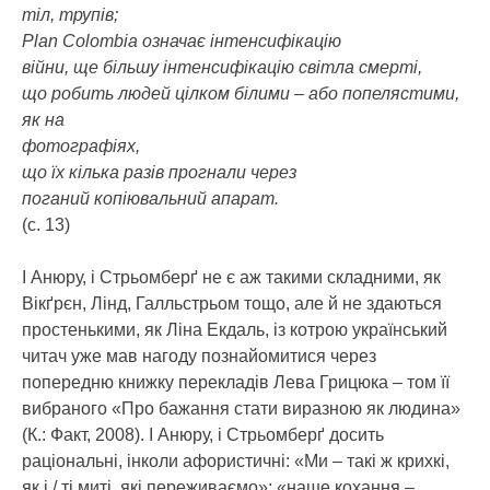
тіл, трупів;
Plan Colombia означає інтенсифікацію
війни, ще більшу інтенсифікацію світла смерті,
що робить людей цілком білими – або попелястими,
як на
фотографіях,
що їх кілька разів прогнали через
поганий копіювальний апарат.
(с. 13)
І Анюру, і Стрьомберґ не є аж такими складними, як
Вікґрєн, Лінд, Галльстрьом тощо, але й не здаються
простенькими, як Ліна Екдаль, із котрою український
читач уже мав нагоду познайомитися через
попередню книжку перекладів Лева Грицюка – том її
вибраного «Про бажання стати виразною як людина»
(К.: Факт, 2008). І Анюру, і Стрьомберґ досить
раціональні, інколи афористичні: «Ми – такі ж крихкі,
як і / ті миті, які переживаємо»; «наше кохання –