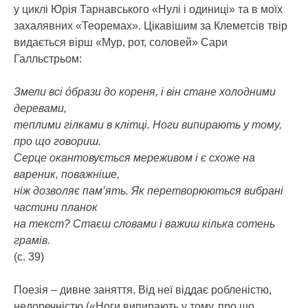
у циклі Юрія Тарнавського «Нулі і одиниці» та в моїх
захалявних «Теоремах». Цікавішим за Клеметсів твір
видається вірш «Мур, рот, соловей» Сари
Галльстрьом:
Змели всі όбрази до кореня, і він стане холодними
деревами,
теплими гілками в клітці. Ноги випирають у тому,
про що говориш.
Серце окантовується мереживом і є схоже на
вареник, поважніше,
ніж дозволяє пам’ять. Як перетворюються вибрані
частини планок
на текст? Стаєш словами і важиш кілька сотень
грамів.
(с. 39)
Поезія – дивне заняття. Від неї віддає робленістю,
недоречністю («Ноги випирають у тому, про що