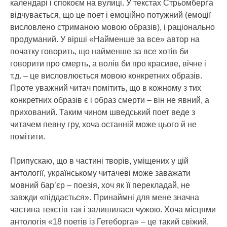
календарі і спокоєм на вулиці. У текстах Стрьомберґа
відчувається, що це поет і емоційно потужний (емоції
висловлено стриманою мовою образів), і раціонально
продуманий. У вірші «Найменше за все» автор на
початку говорить, що найменше за все хотів би
говорити про смерть, а волів би про красиве, вічне і
т.д. – це висловлюється мовою конкретних образів.
Проте уважний читач помітить, що в кожному з тих
конкретних образів є і образ смерти – він не явний, а
прихований. Таким чином шведський поет веде з
читачем певну гру, хоча останній може цього й не
помітити.
Припускаю, що в частині творів, уміщених у цій
антології, українському читачеві може заважати
мовний бар’єр – поезія, хоч як її перекладай, не
завжди «піддається». Принаймні для мене значна
частина текстів так і залишилася чужою. Хоча місцями
антологія «18 поетів із Гетеборга» – це такий свіжий,