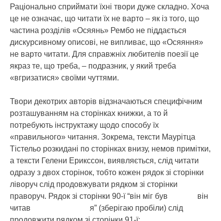
Раціонально сприймати їхні твори дуже складно. Хоча
це не означає, що читати їх не варто – як із того, що
частина розділів «Осяянь» Рембо не піддається
дискурсивному описові, не випливає, що «Осяяння»
не варто читати. Для справжніх любителів поезії це
якраз те, що треба, – подразник, у який треба
«вгризатися» своїми чуттями.
Твори декотрих авторів відзначаються специфічним
розташуванням на сторінках книжки, а то й
потребують інструктажу щодо способу їх
«правильного» читання. Зокрема, тексти Маурітца
Тістельо розкидані по сторінках внизу, немов примітки,
а тексти Гелени Ерикссон, виявляється, слід читати
одразу з двох сторінок, тобто кожен рядок зі сторінки
ліворуч слід продовжувати рядком зі сторінки
праворуч. Рядок зі сторінки 90-ї “він міг був він
читав я” (зберігаю пробіли) слід
продовжити рядком зі сторінки 91-ї: