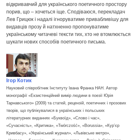
відкривавчий для українського поетичного простору
порив, що – хочеться іще. Сподіваюся, перекладач
Лев Грицюк і надалі ігноруватиме привабливішу для
видавців прозу й натхненно пропонуватиме
українському читачеві тексти тих, хто не втомлюється
шукати нових способів поетичного письма.
Ігор Котик
Науковий співробітник Інституту Івана Франка НАН. Автор
монографії «Екзистенційний вимір людини в поезії Юрія
Тарнавського» (2009) та статей, рецензій, поетичних і прозових
творів, що публікувалися в українських і польських
літературних виданнях «Буквоїд», «Слово і час»,
«Сучасність», «Критика», «Twórczość», «Borussia», «Кур’єр
Кривбасу», «Український журнал», «Львівське метро»,