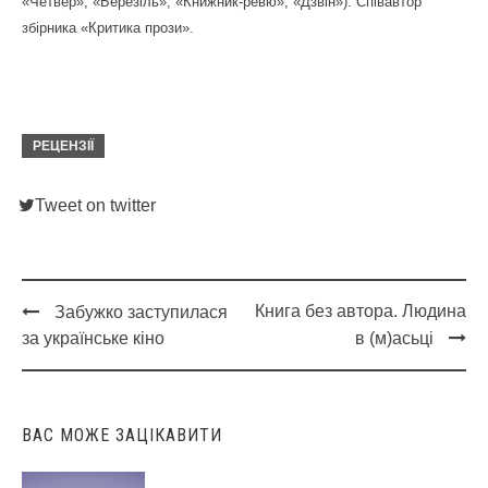
«Четвер», «Березіль», «Книжник-ревю», «Дзвін»). Співавтор
збірника «Критика прози».
РЕЦЕНЗІЇ
Tweet on twitter
Книга без автора. Людина
Забужко заступилася
Post
за українське кіно
в (м)асьці
navigation
ВАС МОЖЕ ЗАЦІКАВИТИ