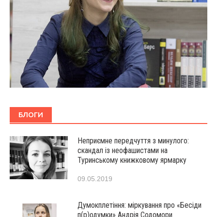
БЛОГИ
Неприємне передчуття з минулого:
скандал із неофашистами на
Туринському книжковому ярмарку
09.05.2019
Думокплетіння: міркування про «Бесіди
п(р)одумки» Андрія Содомори