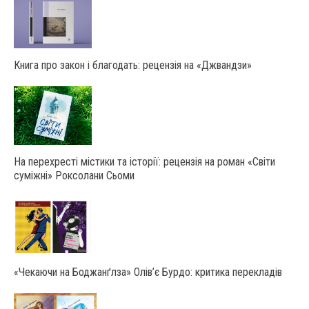
Книга про закон і благодать: рецензія на «Джвандзи»
На перехресті містики та історії: рецензія на роман «Світи
суміжні» Роксолани Сьоми
«Чекаючи на Боджанґлза» Олів’є Бурдо: критика перекладів