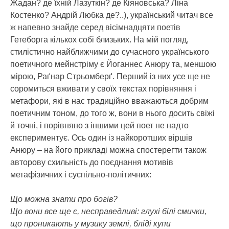
Жадан? де їхній Лазуткін? де Кіяновська? Ліна
Костенко? Андрій Любка де?..), український читач все
ж напевно знайде серед вісімнадцяти поетів
Гетеборга кількох собі близьких. На мій погляд,
стилістично найближчими до сучасного українського
поетичного мейнстріму є Йоганнес Анюру та, меншою
мірою, Раґнар Стрьомберґ. Перший із них усе ще не
соромиться вживати у своїх текстах порівняння і
метафори, які в нас традиційно вважаються добрим
поетичним тоном, до того ж, вони в нього досить свіжі
й точні, і порівняно з іншими цей поет не надто
експериментує. Ось один із найкоротших віршів
Анюру – на його прикладі можна спостерегти також
авторову схильність до поєднання мотивів
метафізичних і суспільно-політичних:
Що можна знати про богів?
Що вони все ще є, несправедливі: глухі білі смички,
що проникають у музику землі, бліді купи