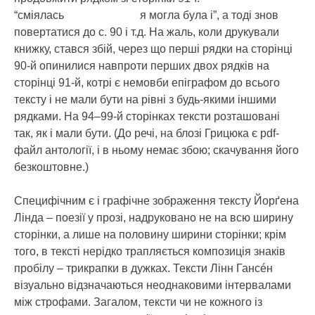
“сміялась я могла була і”, а тоді знов
повертатися до с. 90 і т.д. На жаль, коли друкували
книжку, стався збій, через що перші рядки на сторінці
90-й опинилися навпроти перших двох рядків на
сторінці 91-й, котрі є немовби епіграфом до всього
тексту і не мали бути на рівні з будь-якими іншими
рядками. На 94–99-й сторінках тексти розташовані
так, як і мали бути. (До речі, на блозі Грицюка є pdf-
файл антології, і в ньому немає збою; скачування його
безкоштовне.)
Специфічним є і графічне зображення тексту Йорґена
Лінда – поезії у прозі, надруковано не на всю ширину
сторінки, а лише на половину ширини сторінки; крім
того, в тексті нерідко трапляється композиція знаків
пробілу – трикрапки в дужках. Тексти Лінн Гансéн
візуально відзначаються неоднаковими інтервалами
між строфами. Загалом, тексти чи не кожного із