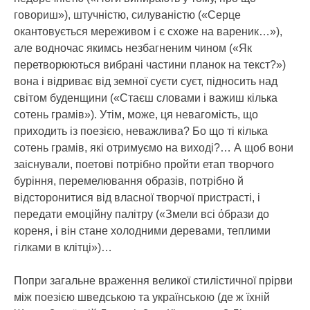
говориш»), штучністю, силуваністю («Серце
окантовується мереживом і є схоже на вареник…»),
але водночас якимсь незбагненим чином («Як
перетворюються вибрані частини планок на текст?»)
вона і відриває від земної суєти суєт, підносить над
світом буденщини («Стаєш словами і важиш кілька
сотень грамів»). Утім, може, ця невагомість, що
приходить із поезією, неважлива? Бо що ті кілька
сотень грамів, які отримуємо на виході?… А щоб вони
заіснували, поетові потрібно пройти етап творчого
буріння, перемелювання образів, потрібно й
відсторонитися від власної творчої пристрасті, і
передати емоційну палітру («Змели всі όбрази до
кореня, і він стане холодними деревами, теплими
гілками в клітці»)…
Попри загальне враження великої стилістичної прірви
між поезією шведською та українською (де ж їхній