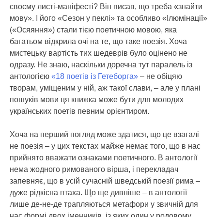
своєму листі-маніфесті? Він писав, що треба «знайти
мову». І його «Сезон у пеклі» та особливо «Ілюмінації»
(«Осяяння») стали тією поетичною мовою, яка
багатьом відкрила очі на те, що таке поезія. Хоча
мистецьку вартість тих шедеврів було оцінено не
одразу. Не знаю, наскільки доречна тут паралель із
антологією
«18 поетів із Гетеборга»
– не обіцяю
творам, уміщеним у ній, аж такої слави, – але у плані
пошуків мови ця книжка може бути для молодих
українських поетів певним орієнтиром.
Хоча на перший погляд може здатися, що це взагалі
не поезія – у цих текстах майже немає того, що в нас
прийнято вважати ознаками поетичного. В антології
нема жодного римованого вірша, і перекладач
запевняє, що в усій сучасній шведській поезії рима –
дуже рідкісна птаха. Що ще дивніше – в антології
лише де-не-де трапляються метафори у звичній для
нас формі двох іменників, із яких один у родовому