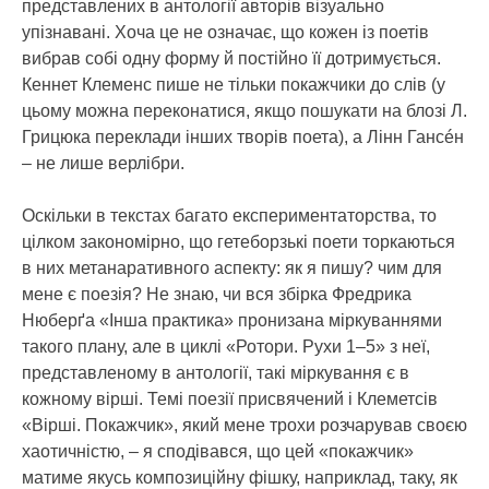
представлених в антології авторів візуально
упізнавані. Хоча це не означає, що кожен із поетів
вибрав собі одну форму й постійно її дотримується.
Кеннет Клеменс пише не тільки покажчики до слів (у
цьому можна переконатися, якщо пошукати на блозі Л.
Грицюка переклади інших творів поета), а Лінн Гансéн
– не лише верлібри.
Оскільки в текстах багато експериментаторства, то
цілком закономірно, що гетеборзькі поети торкаються
в них метанаративного аспекту: як я пишу? чим для
мене є поезія? Не знаю, чи вся збірка Фредрика
Нюберґа «Інша практика» пронизана міркуваннями
такого плану, але в циклі «Ротори. Рухи 1–5» з неї,
представленому в антології, такі міркування є в
кожному вірші. Темі поезії присвячений і Клеметсів
«Вірші. Покажчик», який мене трохи розчарував своєю
хаотичністю, – я сподівався, що цей «покажчик»
матиме якусь композиційну фішку, наприклад, таку, як