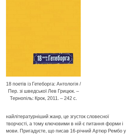
18 поетів із Гетеборга: Антологія /
Пер. зі шведської Лев Грицюк. –
Тернопіль: Крок, 2011. – 242 с.
найлітературніший жанр, це згусток словесної
творчості, а тому ключовими в ній є питання форми і
мови. Пригадуєте, що писав 16-річний Артюр Рембо у