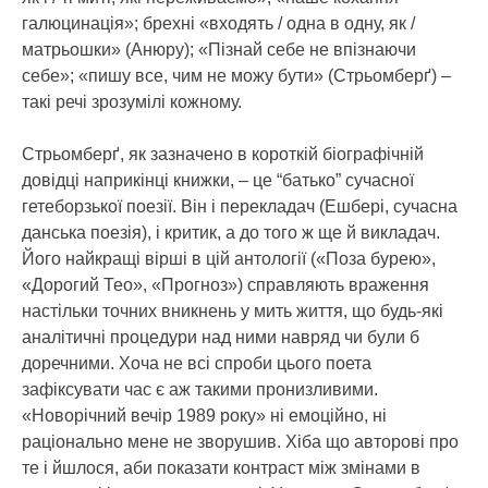
галюцинація»; брехні «входять / одна в одну, як /
матрьошки» (Анюру); «Пізнай себе не впізнаючи
себе»; «пишу все, чим не можу бути» (Стрьомберґ) –
такі речі зрозумілі кожному.
Стрьомберґ, як зазначено в короткій біографічній
довідці наприкінці книжки, – це “батько” сучасної
гетеборзької поезії. Він і перекладач (Ешбері, сучасна
данська поезія), і критик, а до того ж ще й викладач.
Його найкращі вірші в цій антології («Поза бурею»,
«Дорогий Тео», «Прогноз») справляють враження
настільки точних вникнень у мить життя, що будь-які
аналітичні процедури над ними навряд чи були б
доречними. Хоча не всі спроби цього поета
зафіксувати час є аж такими пронизливими.
«Новорічний вечір 1989 року» ні емоційно, ні
раціонально мене не зворушив. Хіба що авторові про
те і йшлося, аби показати контраст між змінами в