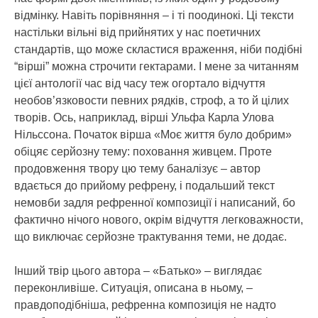
відмінку. Навіть порівняння – і ті поодинокі. Ці тексти
настільки вільні від прийнятих у нас поетичних
стандартів, що може скластися враження, ніби подібні
“вірші” можна строчити гектарами. І мене за читанням
цієї антології час від часу теж огортало відчуття
необов’язковости певних рядків, строф, а то й цілих
творів. Ось, наприклад, вірші Ульфа Карла Улова
Нільссона. Початок вірша «Моє життя було добрим»
обіцяє серйозну тему: поховання живцем. Проте
продовження твору цю тему баналізує – автор
вдається до прийому рефрену, і подальший текст
немовби задля рефренної композиції і написаний, бо
фактично нічого нового, окрім відчуття легковажности,
що виключає серйозне трактування теми, не додає.
Інший твір цього автора – «Батько» – виглядає
переконливіше. Ситуація, описана в ньому, –
правдоподібніша, рефренна композиція не надто