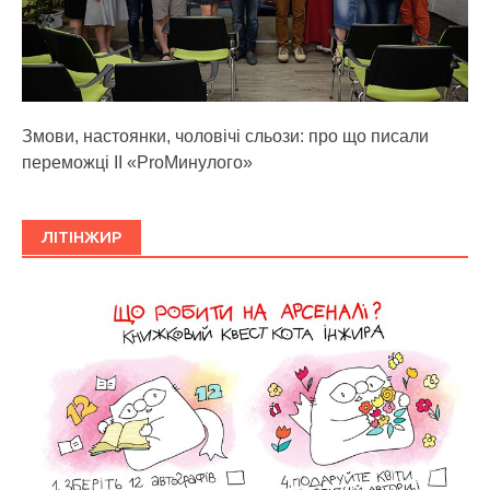
Змови, настоянки, чоловічі сльози: про що писали
переможці ІІ «ProМинулого»
ЛІТІНЖИР