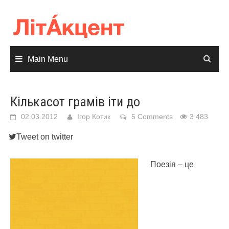
Skip
to
content
Main Menu
Кількасот грамів іти до
02.03.2012
Ігор Котик
5 Comments
3 483
Tweet on twitter
Поезія – це