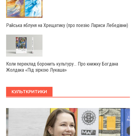
Райська яблуня на Хрещатику (про поезію Лариси Лебедівни)
Коли переклад боронить культуру… Про книжку Богдана
Жолдака «Під зіркою Лукаша»
КУЛЬТКРИТИКИ