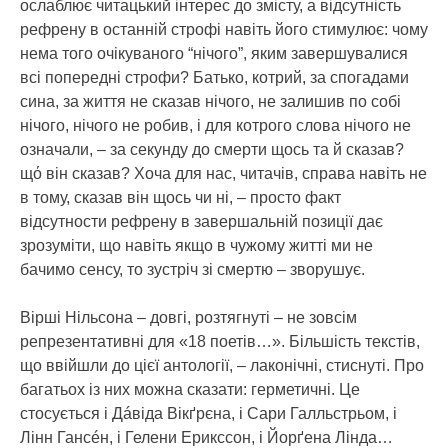
ослаблює читацький інтерес до змісту, а відсутність
рефрену в останній строфі навіть його стимулює: чому
нема того очікуваного “нічого”, яким завершувалися
всі попередні строфи? Батько, котрий, за спогадами
сина, за життя не сказав нічого, не залишив по собі
нічого, нічого не робив, і для котрого слова нічого не
означали, – за секунду до смерти щось та й сказав?
щό він сказав? Хоча для нас, читачів, справа навіть не
в тому, сказав він щось чи ні, – просто факт
відсутности рефрену в завершальній позиції дає
зрозуміти, що навіть якщо в чужому житті ми не
бачимо сенсу, то зустріч зі смертю – зворушує.
Вірші Нільсона – довгі, розтягнуті – не зовсім
репрезентативні для «18 поетів…». Більшість текстів,
що ввійшли до цієї антології, – лаконічні, стиснуті. Про
багатьох із них можна сказати: герметичні. Це
стосується і Дáвіда Вікґрєна, і Сари Галльстрьом, і
Лінн Гансéн, і Гелени Ерикссон, і Йорґена Лінда…