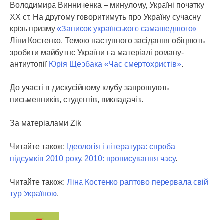
Володимира Винниченка – минулому, Україні початку
ХХ ст. На другому говоритимуть про Україну сучасну
крізь призму
«Записок українського самашедшого»
Ліни Костенко. Темою наступного засідання обіцяють
зробити майбутнє України на матеріалі роману-
антиутопії
Юрія Щербака «Час смертохристів»
.
До участі в дискусійному клубу запрошують
письменників, студентів, викладачів.
За матеріалами Zik.
Читайте також:
Ідеологія і література: спроба
підсумків 2010 року
,
2010: прописування часу
.
Читайте також:
Ліна Костенко раптово перервала свій
тур Україною
.