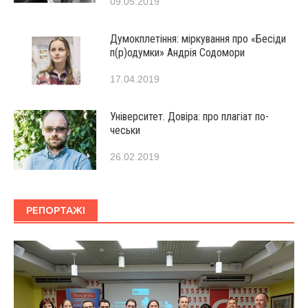
09.05.2019
Думокплетіння: міркування про «Бесіди
п(р)одумки» Андрія Содомори
17.04.2019
Університет. Довіра: про плагіат по-
чеськи
26.02.2019
РЕПОРТАЖІ