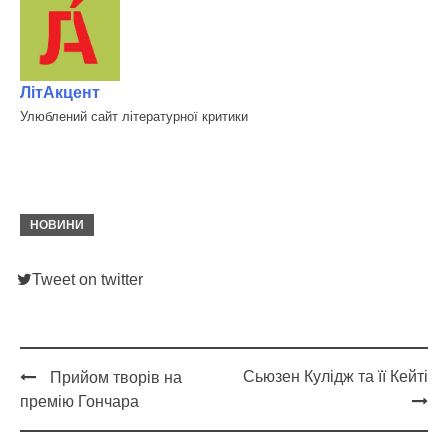
ЛітАкцент
Улюблений сайт літературної критики
НОВИНИ
Tweet on twitter
Сьюзен Кулідж та її Кейті
Прийом творів на
Post
премію Гончара
navigation