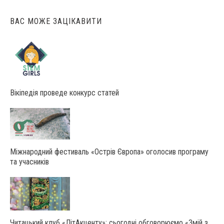
ВАС МОЖЕ ЗАЦІКАВИТИ
Вікіпедія проведе конкурс статей
Міжнародний фестиваль «Острів Європа» оголосив програму
та учасників
Читацький клуб «ЛітАкценту»: сьогодні обговорюємо «Змій з