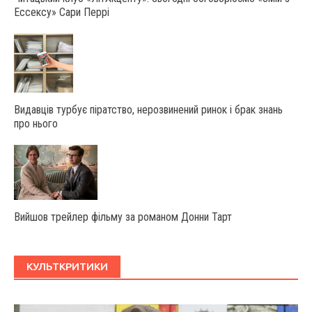
Ессексу» Сари Перрі
Видавців турбує піратство, нерозвинений ринок і брак знань
про нього
Вийшов трейлер фільму за романом Донни Тарт
КУЛЬТКРИТИКИ