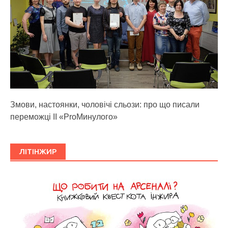
Змови, настоянки, чоловічі сльози: про що писали
переможці ІІ «ProМинулого»
ЛІТІНЖИР