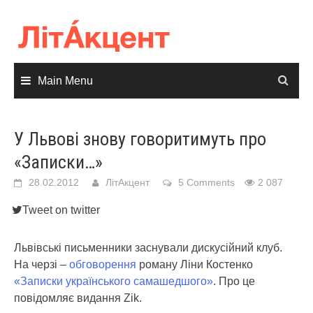
Skip
to
content
Main Menu
У Львові знову говоритимуть про
«Записки…»
28.02.2012
ЛітАкцент
5 Comments
2 087
Tweet on twitter
Львівські письменники заснували дискусійний клуб.
На черзі –
обговорення
роману Ліни Костенко
«Записки українського самашедшого»
.
Про це
повідомляє видання Zik.