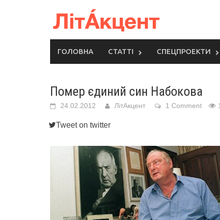
Skip
to
content
ГОЛОВНА
СТАТТІ
СПЕЦПРОЕКТИ
Помер єдиний син Набокова
24.02.2012
ЛітАкцент
1 Comment
Tweet on twitter