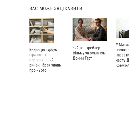
ВАС МОЖЕ ЗАЦІКАВИТИ
У Мико
Вийшов трейлер
Видавців турбує
пропон
фільму за романом
піратство,
назват
Донни Тарт
нерозвинений
честь 
ринок і брак знань
Кремін
про нього