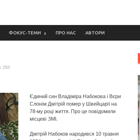
ФОКУС-ТЕМИ
ПРО НАС
АВТОРИ
1 250
Єдиний син Владіміра Набокова і Вєри
Слонім Дмітрій помер у Швейцарії на
78-му році життя.
Про це повідомили
місцеві ЗМІ.
Дмітрій Набоков народився 10 травня