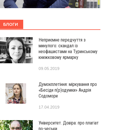
БЛОГИ
Неприємне передчуття з
минулого: скандал із
неофашистами на Туринському
книжковому ярмарку
09.05.2019
Думокплетіння: міркування про
«Бесіди п(р)одумки» Андрія
Содомори
17.04.2019
Університет. Довіра: про плагіат
по-чеськи