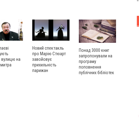
лаєві
Новий спектакль
Понад 3000 книг
ують
про Марію Стюарт
запропонували на
и вулицю на
завойовує
програму
Дмитра
прихильність
поповнення
я
парижан
публічних бібліотек