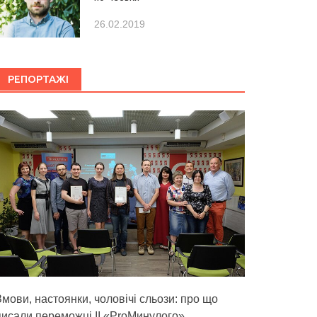
26.02.2019
РЕПОРТАЖІ
Змови, настоянки, чоловічі сльози: про що
писали переможці ІІ «ProМинулого»