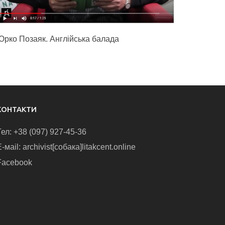
Юрко Позаяк. Англійська балада
КОНТАКТИ
Тел: +38 (097) 927-45-36
-маіl: archivist[собака]litakcent.online
Facebook