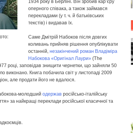
1934 року в Берліні. Він зробив кар’єру
оперного співака, а також займався
перекладами (у т. ч. й батьківських
текстів) і видавав їх.
ото:
Саме Дмітрій Набоков після довгих
коливань прийняв рішення опублікувати
останній,
незакінчений роман Владіміра
Набокова
«Оригінал Лаури»
(The
1977 році, заповідав знищити чернетки, що зайняли 50
ло виконано. Книга побачила світ у листопаді 2009
ціон, але продати його не вдалося.
 Набокова-молодший
одержав
російсько-італійську
іття» за найкращі переклади російської класичної та
адкоємців.