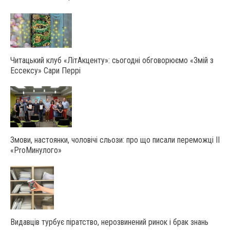
Читацький клуб «ЛітАкценту»: сьогодні обговорюємо «Змій з
Ессексу» Сари Перрі
Змови, настоянки, чоловічі сльози: про що писали переможці ІІ
«ProМинулого»
Видавців турбує піратство, нерозвинений ринок і брак знань