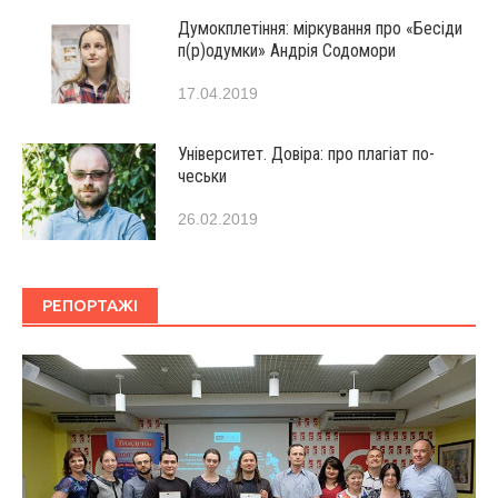
Думокплетіння: міркування про «Бесіди
п(р)одумки» Андрія Содомори
17.04.2019
Університет. Довіра: про плагіат по-
чеськи
26.02.2019
РЕПОРТАЖІ