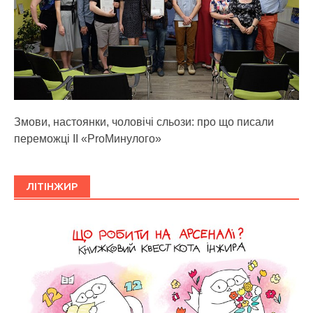
Змови, настоянки, чоловічі сльози: про що писали
переможці ІІ «ProМинулого»
ЛІТІНЖИР