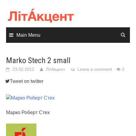
Skip
to
content
Main Menu
Marko Stech 2 small
23.02.2012
ЛітАкцент
Leave a comment
2
Tweet on twitter
Марко Роберт Стех