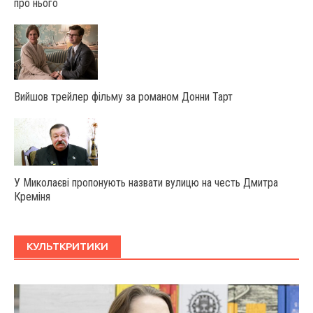
про нього
Вийшов трейлер фільму за романом Донни Тарт
У Миколаєві пропонують назвати вулицю на честь Дмитра
Креміня
КУЛЬТКРИТИКИ