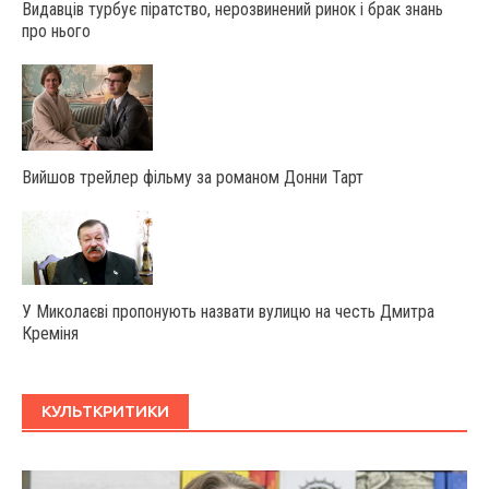
Видавців турбує піратство, нерозвинений ринок і брак знань
про нього
Вийшов трейлер фільму за романом Донни Тарт
У Миколаєві пропонують назвати вулицю на честь Дмитра
Креміня
КУЛЬТКРИТИКИ