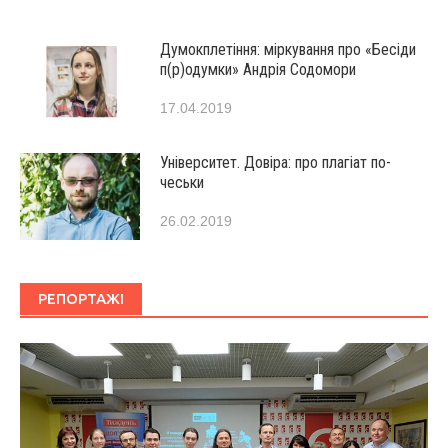
Думокплетіння: міркування про «Бесіди
п(р)одумки» Андрія Содомори
17.04.2019
Університет. Довіра: про плагіат по-
чеськи
26.02.2019
РЕПОРТАЖІ