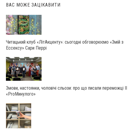
ВАС МОЖЕ ЗАЦІКАВИТИ
Читацький клуб «ЛітАкценту»: сьогодні обговорюємо «Змій з
Ессексу» Сари Перрі
Змови, настоянки, чоловічі сльози: про що писали переможці ІІ
«ProМинулого»