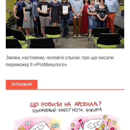
Змови, настоянки, чоловічі сльози: про що писали
переможці ІІ «ProМинулого»
ЛІТІНЖИР