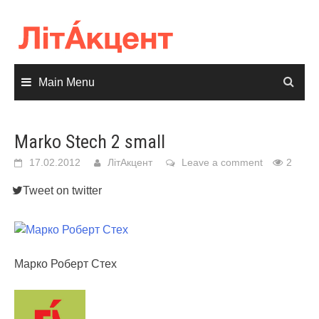
Skip
to
content
Main Menu
Marko Stech 2 small
17.02.2012
ЛітАкцент
Leave a comment
2
Tweet on twitter
Марко Роберт Стех