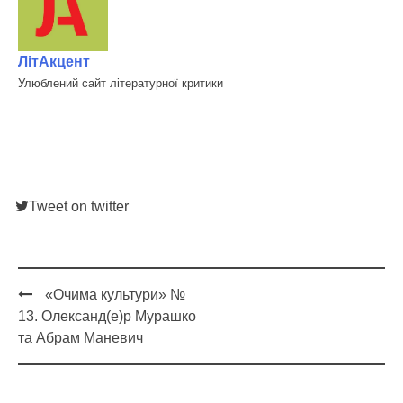
ЛітАкцент
Улюблений сайт літературної критики
Tweet on twitter
«Очима культури» №
Post
13. Олександ(е)р Мурашко
navigation
та Абрам Маневич