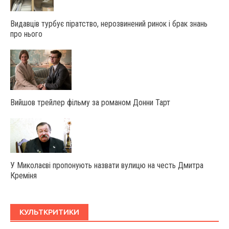
Видавців турбує піратство, нерозвинений ринок і брак знань
про нього
Вийшов трейлер фільму за романом Донни Тарт
У Миколаєві пропонують назвати вулицю на честь Дмитра
Креміня
КУЛЬТКРИТИКИ