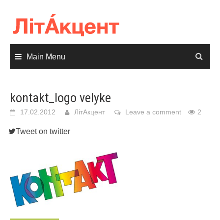
Skip
to
content
Main Menu
kontakt_logo velyke
17.02.2012
ЛітАкцент
Leave a comment
2
Tweet on twitter