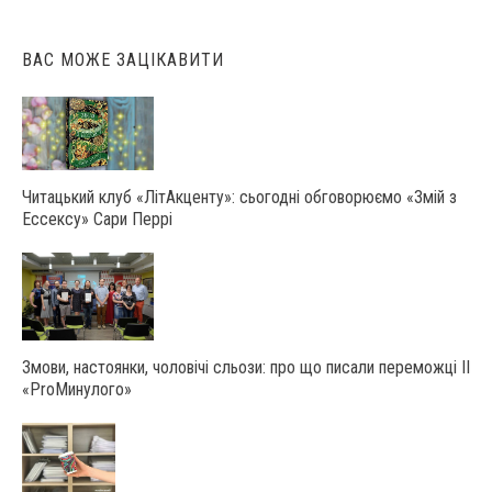
ВАС МОЖЕ ЗАЦІКАВИТИ
Читацький клуб «ЛітАкценту»: сьогодні обговорюємо «Змій з
Ессексу» Сари Перрі
Змови, настоянки, чоловічі сльози: про що писали переможці ІІ
«ProМинулого»