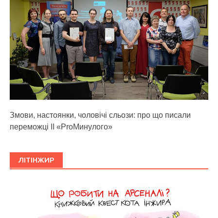
Змови, настоянки, чоловічі сльози: про що писали
переможці ІІ «ProМинулого»
ЛІТІНЖИР