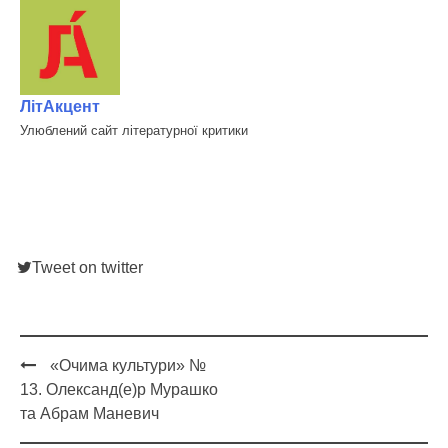
ЛітАкцент
Улюблений сайт літературної критики
Tweet on twitter
«Очима культури» №
Post
13. Олександ(е)р Мурашко
navigation
та Абрам Маневич