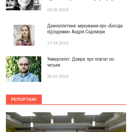
09.05.2019
Думокплетіння: міркування про «Бесіди
п(р)одумки» Андрія Содомори
17.04.2019
Університет. Довіра: про плагіат по-
чеськи
26.02.2019
РЕПОРТАЖІ