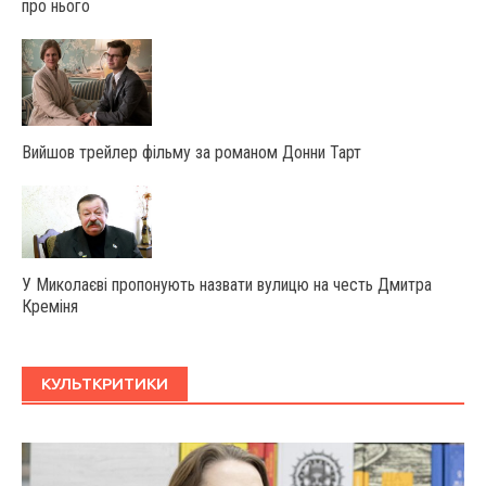
про нього
Вийшов трейлер фільму за романом Донни Тарт
У Миколаєві пропонують назвати вулицю на честь Дмитра
Креміня
КУЛЬТКРИТИКИ