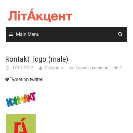
Skip
to
content
Main Menu
kontakt_logo (male)
17.02.2012
ЛітАкцент
Leave a comment
2
Tweet on twitter