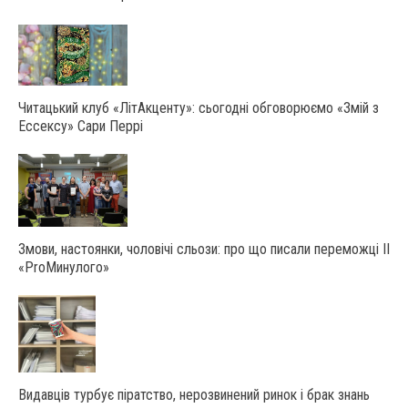
Читацький клуб «ЛітАкценту»: сьогодні обговорюємо «Змій з
Ессексу» Сари Перрі
Змови, настоянки, чоловічі сльози: про що писали переможці ІІ
«ProМинулого»
Видавців турбує піратство, нерозвинений ринок і брак знань