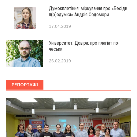
Думокплетіння: міркування про «Бесіди
п(р)одумки» Андрія Содомори
17.04.2019
Університет. Довіра: про плагіат по-
чеськи
26.02.2019
РЕПОРТАЖІ