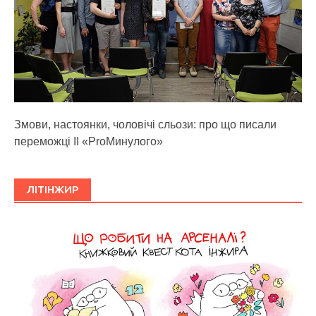
Змови, настоянки, чоловічі сльози: про що писали
переможці ІІ «ProМинулого»
ЛІТІНЖИР