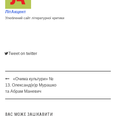
ЛітАкцент
Улюблений сайт літературної критики
Tweet on twitter
«Очима культури» №
Post
13. Олександ(е)р Мурашко
navigation
та Абрам Маневич
ВАС МОЖЕ ЗАЦІКАВИТИ